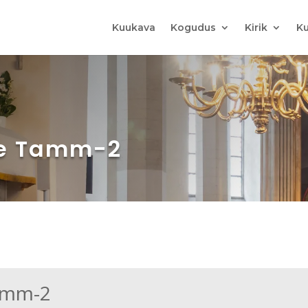
Kuukava
Kogudus
Kirik
Ku
re Tamm-2
Tamm-2