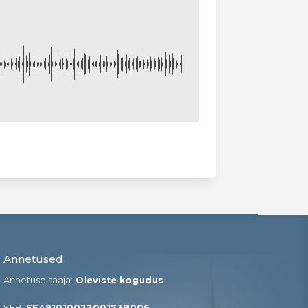
Annetused
Annetuse saaja:
Oleviste kogudus
SEB:
EE491010022001738006