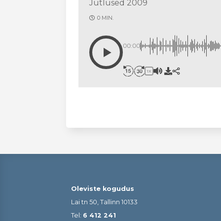
Jutlused 2009
0 MIN.
00:00
1X
Oleviste kogudus
Lai tn 50, Tallinn 10133
Tel:
6 412 241