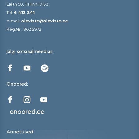
Lai tn 50, Tallinn 10133
Tel:
6 412 241
e-mail:
oleviste@oleviste.ee
Reg.Nr:
80212972
Jälgi sotsiaalmeedias:
Onoored:
onoored.ee
Annetused