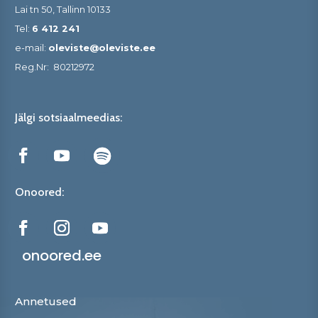
Lai tn 50, Tallinn 10133
Tel:
6 412 241
e-mail:
oleviste@oleviste.ee
Reg.Nr:
80212972
Jälgi sotsiaalmeedias:
Onoored:
onoored.ee
Annetused