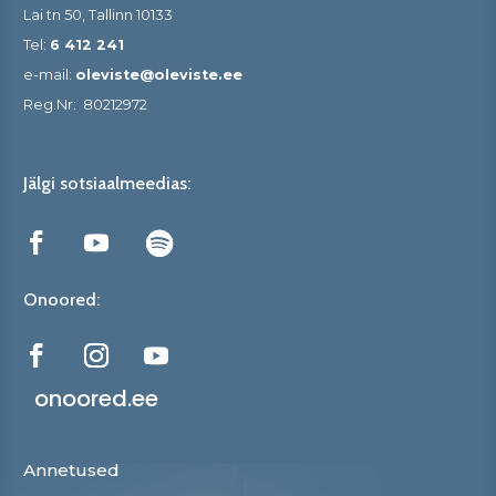
Lai tn 50, Tallinn 10133
Tel:
6 412 241
e-mail:
oleviste@oleviste.ee
Reg.Nr:
80212972
Jälgi sotsiaalmeedias:
Onoored:
onoored.ee
Annetused