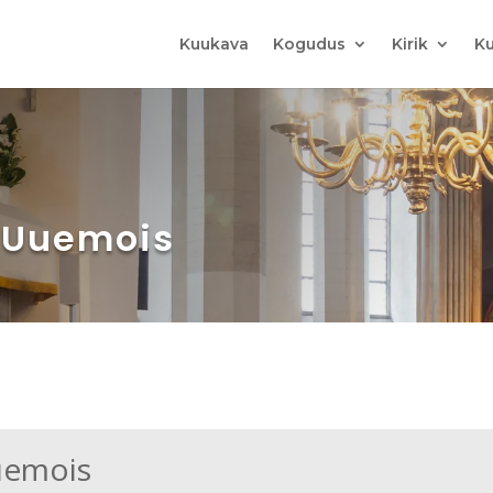
Kuukava
Kogudus
Kirik
Ku
t Uuemois
uemois