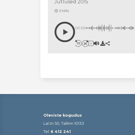
Jutlused 2015
0 MIN.
00:00
1X
Oleviste kogudus
Lai tn 50, Tallinn 10133
Tel:
6 412 241