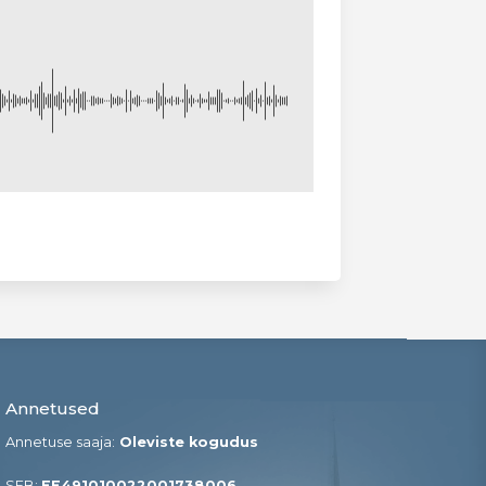
Annetused
Annetuse saaja:
Oleviste kogudus
SEB:
EE491010022001738006