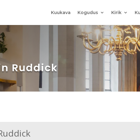
Kuukava
Kogudus
Kirik
Ku
tin Ruddick
 Ruddick