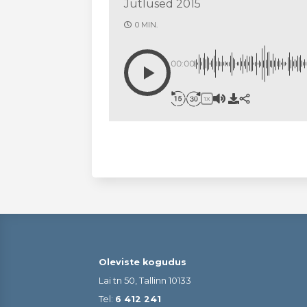
Jutlused 2015
0 MIN.
00:00
1X
Oleviste kogudus
Lai tn 50, Tallinn 10133
Tel:
6 412 241