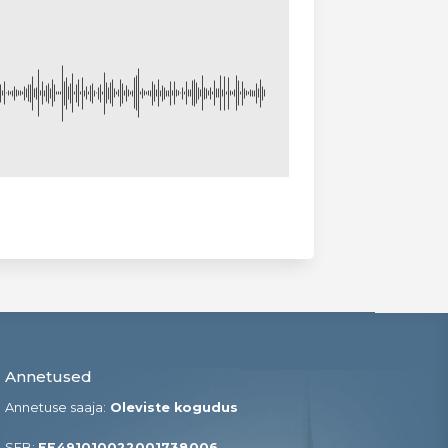
Annetused
Annetuse saaja:
Oleviste kogudus
SEB:
EE491010022001738006