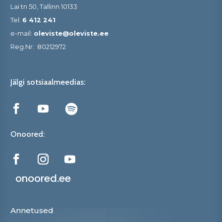
Lai tn 50, Tallinn 10133
Tel:
6 412 241
e-mail:
oleviste@oleviste.ee
Reg.Nr:
80212972
Jälgi sotsiaalmeedias:
Onoored:
onoored.ee
Annetused