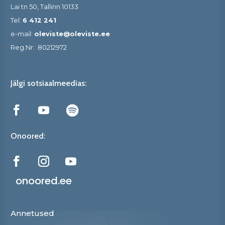
Lai tn 50, Tallinn 10133
Tel:
6 412 241
e-mail:
oleviste@oleviste.ee
Reg.Nr:
80212972
Jälgi sotsiaalmeedias:
Onoored:
onoored.ee
Annetused