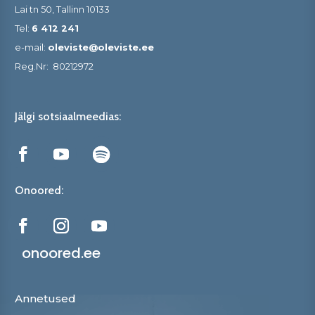
Lai tn 50, Tallinn 10133
Tel:
6 412 241
e-mail:
oleviste@oleviste.ee
Reg.Nr:
80212972
Jälgi sotsiaalmeedias:
Onoored:
onoored.ee
Annetused