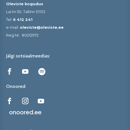
Oleviste kogudus
Lai tn 50, Tallinn 10133
Tel:
6 412 241
e-mail:
oleviste@oleviste.ee
Reg.Nr:
80212972
Jälgi sotsiaalmeedias:
Onoored:
onoored.ee