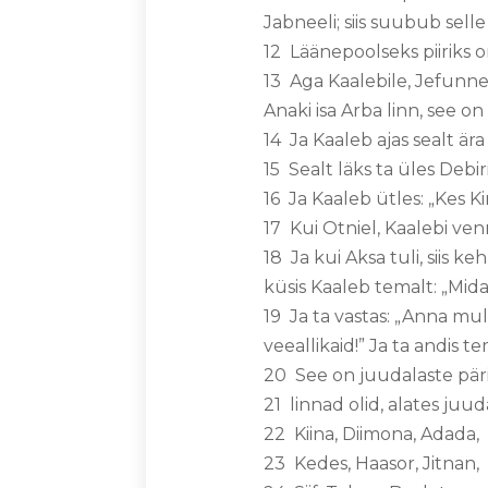
Jabneeli; siis suubub sell
12 Läänepoolseks piiriks 
13 Aga Kaalebile, Jefunne
Anaki isa Arba linn, see o
14 Ja Kaaleb ajas sealt ära
15 Sealt läks ta üles Debir
16 Ja Kaaleb ütles: „Kes K
17 Kui Otniel, Kaalebi ven
18 Ja kui Aksa tuli, siis 
küsis Kaaleb temalt: „Mida
19 Ja ta vastas: „Anna mul
veeallikaid!” Ja ta andis t
20 See on juudalaste pä
21 linnad olid, alates juu
22 Kiina, Diimona, Adada,
23 Kedes, Haasor, Jitnan,