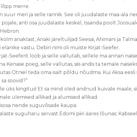
e lõpp merre.
on suur meri ja selle rannik. See oli juudalaste maa-ala 
 pojale, anti osa juudalaste keskel, Issanda poolt Joosua
n Hebron.
 kolm anaklast, Anaki järeltulijad Seesai, Ahimani ja Talma
i elanike vastu; Debiri nimi oli muiste Kirjat-Seefer.
irjat-Seeferit lööb ja selle vallutab, sellele ma annan nai
na Kenase poeg, selle vallutas, siis andis ta temale naise
kehutas Otniel teda oma isalt põldu nõudma. Kui Aksa eesl
 sa soovid?”
le üks kingitus! Et sa mind oled andnud kuivale maale, s
emale ülemised allikad ja alumised allikad.
risosa nende suguvõsade kaupa:
dalaste suguharu servast Edomi piiri ääres lõunas: Kabsee