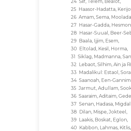
24 Siif, Telem, Bealot,
25 Haasor-Hadatta, Kerijo
26 Amam, Sema, Moolada
27 Hasar-Gadda, Hesmon,
28 Hasar-Suual, Beer-Seba
29 Baala, Ijjim, Esem,
30 Eltolad, Kesil, Horma,
31 Siklag, Madmanna, Sa
32 Lebaot, Silhim, Ain j
33 Madalikul: Estaol, Sora
34 Saanoah, Een-Gannim
35 Jarmut, Adullam, Sook
36 Saaraim, Aditaim, Geder
37 Senan, Hadasa, Migda
38 Dilan, Mispe, Jokteel,
39 Laakis, Boskat, Eglon,
40 Kabbon, Lahmas, Kitlis