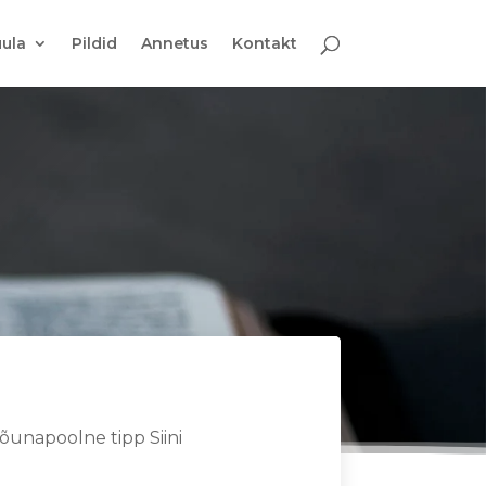
ula
Pildid
Annetus
Kontakt
õunapoolne tipp Siini