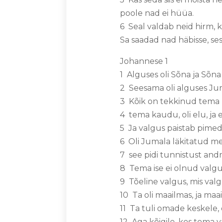
poole nad ei hüüa.
6 Seal valdab neid hirm, ku
Sa saadad nad häbisse, s
Johannese 1
1 Alguses oli Sõna ja Sõna
2 Seesama oli alguses Ju
3 Kõik on tekkinud tema l
4 tema kaudu, oli elu, ja 
5 Ja valgus paistab pimed
6 Oli Jumala läkitatud m
7 see pidi tunnistust an
8 Tema ise ei olnud valgus
9 Tõeline valgus, mis valg
10 Ta oli maailmas, ja ma
11 Ta tuli omade keskele,
12 Aga kõigile, kes tema v