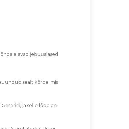
 nõnda elavad jebuuslased
ja suundub sealt kõrbe, mis
Geserini, ja selle lõpp on
pool Atarot-Addarit kuni