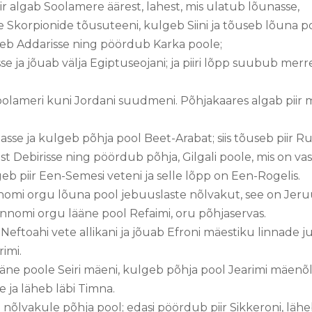
r algab Soolamere äärest, lahest, mis ulatub lõunasse,
Skorpionide tõusuteeni, kulgeb Siini ja tõuseb lõuna p
seb Addarisse ning pöördub Karka poole;
e ja jõuab välja Egiptuseojani; ja piiri lõpp suubub merre
Soolameri kuni Jordani suudmeni. Põhjakaares algab piir 
asse ja kulgeb põhja pool Beet-Arabat; siis tõuseb piir R
ust Debirisse ning pöördub põhja, Gilgali poole, mis on va
eb piir Een-Semesi veteni ja selle lõpp on Een-Rogelis.
nnomi orgu lõuna pool jebuuslaste nõlvakut, see on Jeru
nnomi orgu lääne pool Refaimi, oru põhjaservas.
eftoahi vete allikani ja jõuab Efroni mäestiku linnade ju
rimi.
ääne poole Seiri mäeni, kulgeb põhja pool Jearimi mäenõl
e ja läheb läbi Timna.
i nõlvakule põhja pool; edasi pöördub piir Sikkeroni, läh