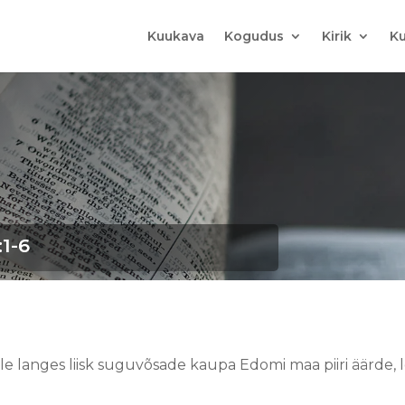
Kuukava
Kogudus
Kirik
Ku
:1-6
e langes liisk suguvõsade kaupa Edomi maa piiri äärde, l