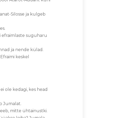
anat-Silosse ja kulgeb
res.
i efraimlaste suguharu
linnad ja nende külad.
 Efraimi keskel
 ei ole kedagi, kes head
ib Jumalat.
eeb, mitte ühtainustki.
 süüakse leiba? Jumala