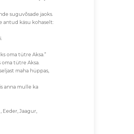
nende suguvõsade jaoks.
le antud käsu kohaselt:
i.
seks oma tütre Aksa.”
ks oma tütre Aksa.
i seljast maha hüppas,
iis anna mulle ka
l, Eeder, Jaagur,