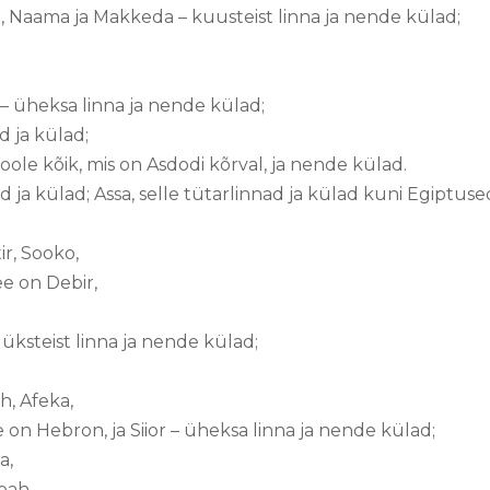
 Naama ja Makkeda – kuusteist linna ja nende külad;
a – üheksa linna ja nende külad;
d ja külad;
oole kõik, mis on Asdodi kõrval, ja nende külad.
 ja külad; Assa, selle tütarlinnad ja külad kuni Egiptuseoj
ir, Sooko,
ee on Debir,
 üksteist linna ja nende külad;
, Afeka,
 on Hebron, ja Siior – üheksa linna ja nende külad;
ta,
noah,