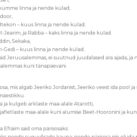
– kümme linna ja nende külad;
edoor,
ltekon – kuus linna ja nende külad;
jat-Jearim, ja Rabba – kaks linna ja nende külad.
ddin, Sekaka,
en-Gedi – kuus linna ja nende külad.
asid Jeruusalemmas, ei suutnud juudalased ära ajada, ja
salemmas kuni tänapäevani.
suosa, mis algab Jeeriko Jordanist, Jeeriko veest ida pool 
 mäestikku.
si ja kulgeb arklaste maa-alale Atarotti,
jafletlaste maa-alale kuni alumise Beet-Hooronini ja kuni 
a Efraim said oma pärisosaks:
laks nende suguvõsade kaupa: nende pärisosa piir oli ida 