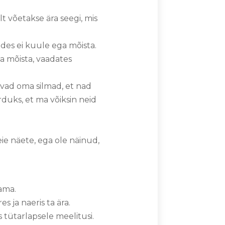
elt võetakse ära seegi, mis
des ei kuule ega mõista.
a mõista, vaadates
evad oma silmad, et nad
duks, et ma võiksin neid
eie näete, ega ole näinud,
tama.
 ja naeris ta ära.
s tütarlapsele meelitusi.