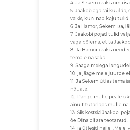
4 Ja Sekem rääkis oma isa
5 Jaakob aga sai kuulda, et
vaikis, kuni nad koju tulid.
6 Ja Hamor, Sekemi isa, lä
7 Jaakobi pojad tulid välj
väga põlema, et ta Jaakobi
8 Ja Hamor rääkis nendeg
temale naiseks!
9 Saage meiega langudeks
10 ja jääge meie juurde el
11 Ja Sekem ütles tema isal
nõuate.
12 Pange mulle peale üksk
ainult tütarlaps mulle nai
13 Siis kostsid Jaakobi po
õe Diina oli ära teotanud,
14 ja ütlesid neile: „Me e