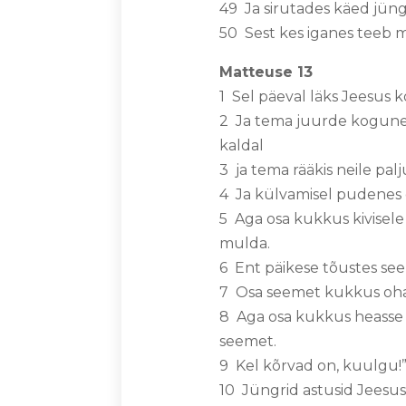
49 Ja sirutades käed jüng
50 Sest kes iganes teeb m
Matteuse 13
1 Sel päeval läks Jeesus ko
2 Ja tema juurde kogunes s
kaldal
3 ja tema rääkis neile pal
4 Ja külvamisel pudenes o
5 Aga osa kukkus kivisele
mulda.
6 Ent päikese tõustes see n
7 Osa seemet kukkus ohak
8 Aga osa kukkus heasse
seemet.
9 Kel kõrvad on, kuulgu!
10 Jüngrid astusid Jeesus