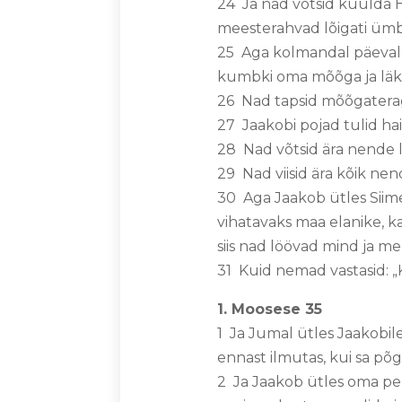
24 Ja nad võtsid kuulda Ha
meesterahvad lõigati ümber,
25 Aga kolmandal päeval, k
kumbki oma mõõga ja läksi
26 Nad tapsid mõõgateraga
27 Jaakobi pojad tulid haig
28 Nad võtsid ära nende lam
29 Nad viisid ära kõik nend
30 Aga Jaakob ütles Siime
vihatavaks maa elanike, k
siis nad löövad mind ja m
31 Kuid nemad vastasid: „K
1. Moosese 35
1 Ja Jumal ütles Jaakobile:
ennast ilmutas, kui sa põ
2 Ja Jaakob ütles oma per