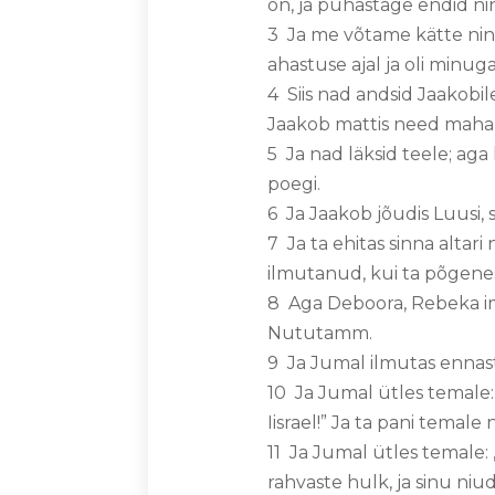
on, ja puhastage endid ni
3 Ja me võtame kätte ning
ahastuse ajal ja oli minuga
4 Siis nad andsid Jaakobil
Jaakob mattis need maha 
5 Ja nad läksid teele; ag
poegi.
6 Ja Jaakob jõudis Luusi,
7 Ja ta ehitas sinna altar
ilmutanud, kui ta põgene
8 Aga Deboora, Rebeka imet
Nututamm.
9 Ja Jumal ilmutas ennast 
10 Ja Jumal ütles temale:
Iisrael!” Ja ta pani temale 
11 Ja Jumal ütles temale: 
rahvaste hulk, ja sinu niu