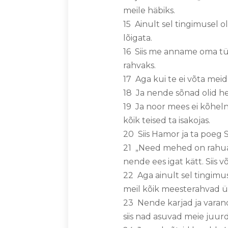
meile häbiks.
15 Ainult sel tingimusel 
lõigata.
16 Siis me anname oma tüt
rahvaks.
17 Aga kui te ei võta mei
18 Ja nende sõnad olid he
19 Ja noor mees ei kõheln
kõik teised ta isakojas.
20 Siis Hamor ja ta poeg 
21 „Need mehed on rahuarm
nende ees igat kätt. Siis
22 Aga ainult sel tingim
meil kõik meesterahvad ü
23 Nende karjad ja varand
siis nad asuvad meie juur