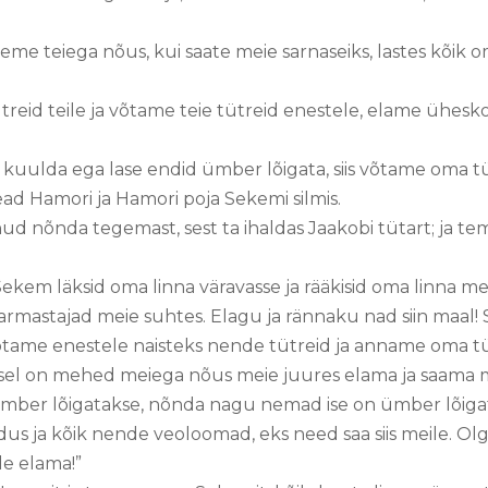
oleme teiega nõus, kui saate meie sarnaseiks, lastes kõ
reid teile ja võtame teie tütreid enestele, elame ühesk
d kuulda ega lase endid ümber lõigata, siis võtame oma tü
ad Hamori ja Hamori poja Sekemi silmis.
ud nõnda tegemast, sest ta ihaldas Jaakobi tütart; ja t
Sekem läksid oma linna väravasse ja rääkisid oma linna me
astajad meie suhtes. Elagu ja rännaku nad siin maal! Se
 võtame enestele naisteks nende tütreid ja anname oma tü
usel on mehed meiega nõus meie juures elama ja saama 
mber lõigatakse, nõnda nagu nemad ise on ümber lõiga
us ja kõik nende veoloomad, eks need saa siis meile. O
de elama!”