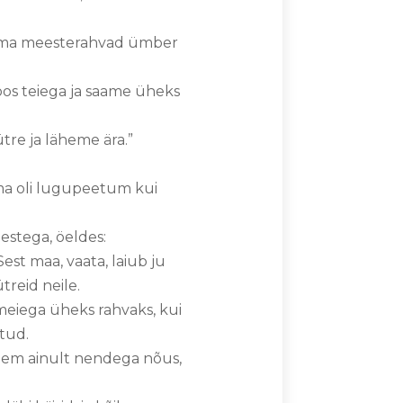
ik oma meesterahvad ümber
oos teiega ja saame üheks
tre ja läheme ära.”
ema oli lugupeetum kui
estega, öeldes:
st maa, vaata, laiub ju
treid neile.
meiega üheks rahvaks, kui
tud.
lgem ainult nendega nõus,