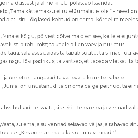
ge ihaldustest ja ahne kirub, põlastab Issandat.
b: „Tema kättemaksu ei tule! Jumalat ei ole!” – need on
 alati; sinu õiglased kohtud on eemal kõrgel ta meeles
Mina ei kõigu, põlvest põlve ma olen see, kellele ei juh
kavalust ja rõhumist; ta keele all on vaev ja nurjatus.
de taga, salajases paigas ta tapab süütu, ta silmad luur
igas nagu lõvi padrikus; ta varitseb, et tabada viletsat; 
b, ja õnnetud langevad ta vägevate küünte vahele.
„Jumal on unustanud, ta on oma palge peitnud, ta ei näe
 rahvahulkadele, vaata, siis seisid tema ema ja vennad välj
 „Vaata, su ema ja su vennad seisavad väljas ja tahavad sin
 toojale: „Kes on mu ema ja kes on mu vennad?”