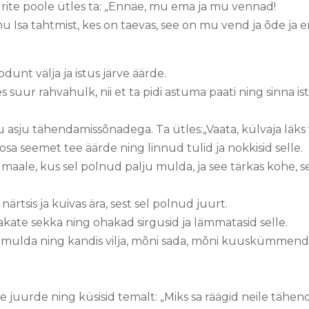
rite poole ütles ta: „Ennäe, mu ema ja mu vennad!
u Isa tahtmist, kes on taevas, see on mu vend ja õde ja e
dunt välja ja istus järve äärde.
uur rahvahulk, nii et ta pidi astuma paati ning sinna ist
ju asju tähendamissõnadega. Ta ütles:„Vaata, külvaja läks
sa seemet tee äärde ning linnud tulid ja nokkisid selle.
 maale, kus sel polnud palju mulda, ja see tärkas kohe, 
ärtsis ja kuivas ära, sest sel polnud juurt.
ate sekka ning ohakad sirgusid ja lämmatasid selle.
 mulda ning kandis vilja, mõni sada, mõni kuuskümm
”
e juurde ning küsisid temalt: „Miks sa räägid neile täh