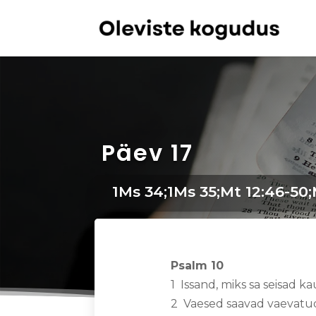
Päev 17
1Ms 34;1Ms 35;Mt 12:46-50;Mt
Psalm 10
1 Issand, miks sa seisad k
2 Vaesed saavad vaevatud 