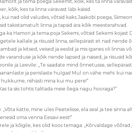
morit ja tema poega Sekemit, kõik, kes ta linna väravast l
 kõik, kes ta linna väravast läbi käisid.
ui nad olid valudes, võtsid kaks Jaakobi poega, Siimeon 
d takistamatult linna ja tapsid ära kõik meesterahvad.
 ka Hamori ja tema poja Sekemi, võtsid Sekemi kojast Diin
etele kallale ja riisusid linna, sellepärast et nad nende 
bad ja kitsed, veised ja eeslid ja mis iganes oli linnas või 
e varanduse ja kõik nende lapsed ja naised, ja riisusid kõi
onile ja Leevile: „Te saadate mind õnnetusse, sellepärast
aananlaste ja perislaste hulgas! Mul on vähe mehi: kui 
e hukkume, niihästi mina kui mu pere!”
as ta siis tohtis talitada meie õega nagu hooraga?”
 „Võta kätte, mine üles Peetelisse, ela seal ja tee sinna a
genesid oma venna Eesavi eest!”
ele ja kõigile, kes olid koos temaga: „Kõrvaldage võõrad 