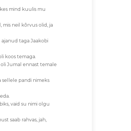
, kes mind kuulis mu
is neil kõrvus olid, ja
i ajanud taga Jaakobi
oli koos temaga.
al oli Jumal ennast temale
a sellele pandi nimeks
teda.
ks, vaid su nimi olgu
ust saab rahvas, jah,