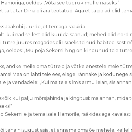
 Hamoriga, öeldes: „Võta see tüdruk mulle naiseks!”
 ta tütar Diina oli ära teotatud. Aga et ta pojad olid tema 
ks Jaakobi juurde, et temaga rääkida.
alt, kui nad sellest olid kuulda saanud; mehed olid nördi
 tütre juures magades oli Iisraelis teinud häbiteo; sest 
a, öeldes: „Mu poja Sekemi hing on kiindunud teie tütre
, andke meile oma tütreid ja võtke enestele meie tütre
ama! Maa on lahti teie ees, elage, rännake ja kodunege si
e ja vendadele: „Kui ma teie silmis armu leian, siis annan
õik kui palju mõrsjahinda ja kingitusi: ma annan, mida
seks!”
jad Sekemile ja tema isale Hamorile, rääkides aga kavalasti
i või teha niisugust asja, et anname oma õe mehele, kellel