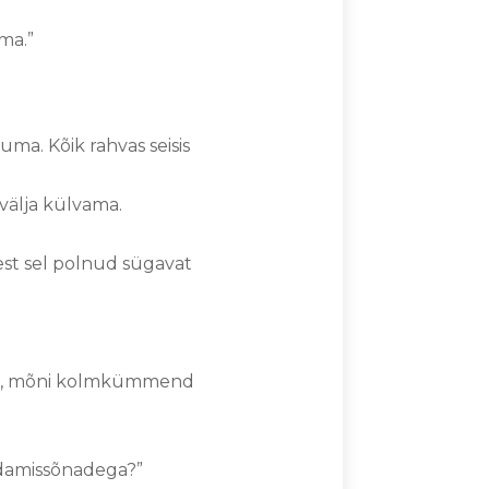
ma.”
uma. Kõik rahvas seisis
 välja külvama.
sest sel polnud sügavat
end, mõni kolmkümmend
endamissõnadega?”