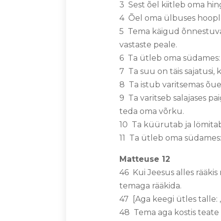
3 Sest õel kiitleb oma hin
4 Õel oma ülbuses hoople
5 Tema käigud õnnestuvad
vastaste peale.
6 Ta ütleb oma südames: „
7 Ta suu on täis sajatusi, 
8 Ta istub varitsemas õue
9 Ta varitseb salajases pa
teda oma võrku.
10 Ta küürutab ja lömita
11 Ta ütleb oma südames: 
Matteuse 12
46 Kui Jeesus alles rääkis
temaga rääkida.
47 [Aga keegi ütles talle:
48 Tema aga kostis teate