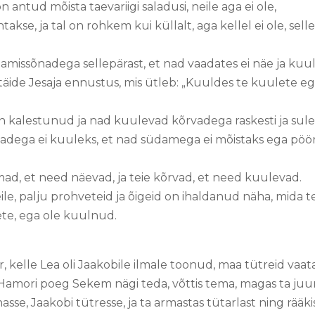
on antud mõista taevariigi saladusi, neile aga ei ole,
ntakse, ja tal on rohkem kui küllalt, aga kellel ei ole, sell
amissõnadega sellepärast, et nad vaadates ei näe ja kuul
äide Jesaja ennustus, mis ütleb: „Kuuldes te kuulete eg
on kalestunud ja nad kuulevad kõrvadega raskesti ja sul
vadega ei kuuleks, et nad südamega ei mõistaks ega pöör
mad, et need näevad, ja teie kõrvad, et need kuulevad.
eile, palju prohveteid ja õigeid on ihaldanud näha, mida t
ete, ega ole kuulnud.
ar, kelle Lea oli Jaakobile ilmale toonud, maa tütreid vaa
Hamori poeg Sekem nägi teda, võttis tema, magas ta juures
asse, Jaakobi tütresse, ja ta armastas tütarlast ning rääki