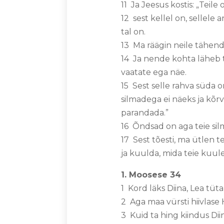
11 Ja Jeesus kostis: „Teile 
12 sest kellel on, sellele a
tal on.
13 Ma räägin neile tähend
14 Ja nende kohta läheb t
vaatate ega näe.
15 Sest selle rahva süda 
silmadega ei näeks ja kõr
parandada.”
16 Õndsad on aga teie sil
17 Sest tõesti, ma ütlen t
ja kuulda, mida teie kuul
1. Moosese 34
1 Kord läks Diina, Lea tüt
2 Aga maa vürsti hiivlase 
3 Kuid ta hing kiindus Diin