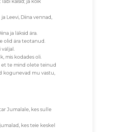
äbi käisid; ja kõik
ja Leevi, Diina vennad,
a ja läksid ära.
õe olid ära teotanud.
väljal.
k, mis kodades oli.
 et te mind olete teinud
nad kogunevad mu vastu,
ltar Jumalale, kes sulle
jumalad, kes teie keskel