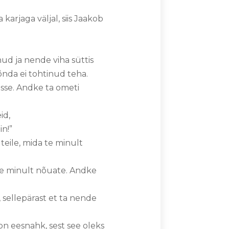
karjaga väljal, siis Jaakob
nud ja nende viha süttis
nõnda ei tohtinud teha.
sse. Andke ta ometi
id,
in!”
 teile, mida te minult
 te minult nõuate. Andke
, sellepärast et ta nende
 on eesnahk, sest see oleks