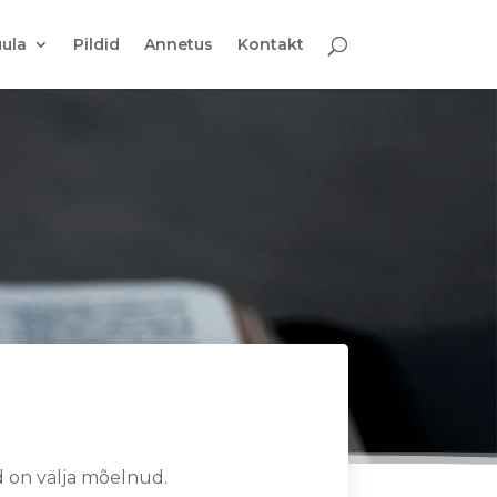
ula
Pildid
Annetus
Kontakt
d on välja mõelnud.