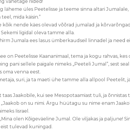
ng vahetage riided!
 läheme üles Peetelisse ja teeme sinna altari Jumalale
 teel, mida käisin.”
e kõik nende käes olevad võõrad jumalad ja kõrvarõngad, m
Sekemi ligidal oleva tamme alla.
a hirm Jumala ees lasus ümberkaudseil linnadel ja need e
 see on Peetelisse Kaananimaal, tema ja kogu rahvas, kes 
i ning pani sellele paigale nimeks „Peeteli Jumal”, sest se
s oma venna eest.
aja, suri, ja ta maeti ühe tamme alla allpool Peetelit, j
taas Jaakobile, kui see Mesopotaamiast tuli, ja õnnistas 
 „Jaakob on su nimi. Ärgu hüütagu su nime enam Jaakobi
nimeks Iisrael.
„Mina olen Kõigeväeline Jumal. Ole viljakas ja paljune! Sin
deist tulevad kuningad.