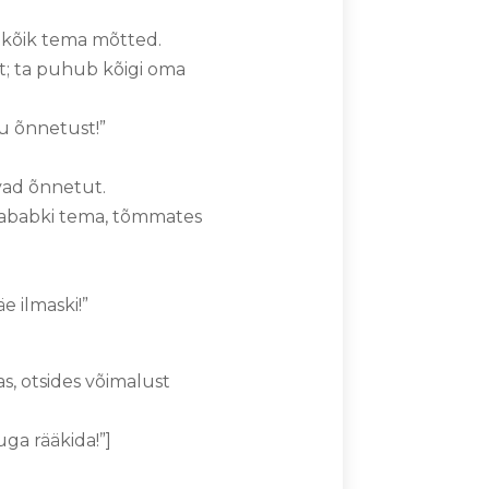
 kõik tema mõtted.
t; ta puhub kõigi oma
tu õnnetust!”
avad õnnetut.
ta tababki tema, tõmmates
 ilmaski!”
as, otsides võimalust
uga rääkida!”]