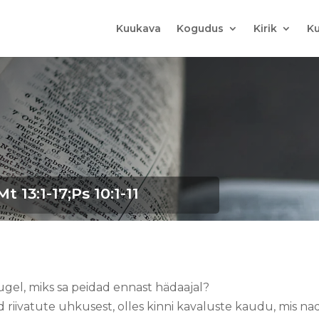
Kuukava
Kogudus
Kirik
Ku
 13:1-17;Ps 10:1-11
augel, miks sa peidad ennast hädaajal?
riivatute uhkusest, olles kinni kavaluste kaudu, mis na