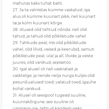
mahutas kaks tuhat batti.
27 Ja ta valmistas kümme vaskalust; iga
alus oli kümme küünart pikk, neli küünart
lai ja kolm küünart kõrge.
28 Alused olid tehtud nõnda: neil olid
tahud, ja tahud olid põikliistude vahel.
29 Tahkude peal, mis olid põikliistude
vahel, olid lõvid, veised ja keerubid, samuti
põikliistude peal; ülal ja all, lõvide ja veiste
juures, olid vanikud, sepisetöö.
30 Igal alusel oli neli vaskratast ja
vasktelge; ja nende nelja nurga küljes olid
pesunõualused toed, valatud toed, igaühe
kohal vanikud.
31 Alusel oli seespool tugesid suuline,
küünrakõrgune; see suuline oli
ümmargune, tehtud kandealuseks,