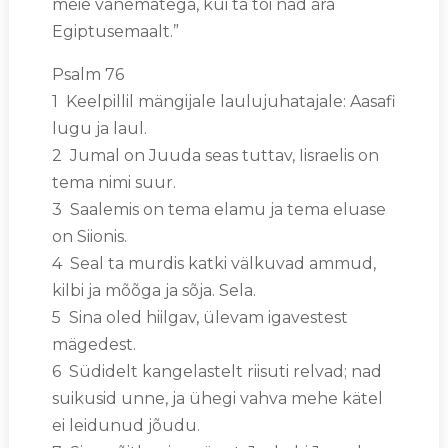
meie vanematega, kui ta tõi nad ära
Egiptusemaalt.”
Psalm 76
1 Keelpillil mängijale laulujuhatajale: Aasafi
lugu ja laul.
2 Jumal on Juuda seas tuttav, Iisraelis on
tema nimi suur.
3 Saalemis on tema elamu ja tema eluase
on Siionis.
4 Seal ta murdis katki välkuvad ammud,
kilbi ja mõõga ja sõja. Sela.
5 Sina oled hiilgav, ülevam igavestest
mägedest.
6 Südidelt kangelastelt riisuti relvad; nad
suikusid unne, ja ühegi vahva mehe kätel
ei leidunud jõudu.