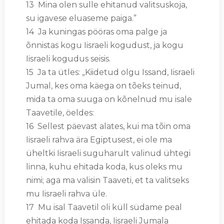
13 Mina olen sulle ehitanud valitsuskoja,
su igavese eluaseme paiga.”
14 Ja kuningas pööras oma palge ja
õnnistas kogu Iisraeli kogudust, ja kogu
Iisraeli kogudus seisis.
15 Ja ta ütles: „Kiidetud olgu Issand, Iisraeli
Jumal, kes oma käega on tõeks teinud,
mida ta oma suuga on kõnelnud mu isale
Taavetile, öeldes:
16 Sellest päevast alates, kui ma tõin oma
Iisraeli rahva ära Egiptusest, ei ole ma
üheltki Iisraeli suguharult valinud ühtegi
linna, kuhu ehitada koda, kus oleks mu
nimi; aga ma valisin Taaveti, et ta valitseks
mu Iisraeli rahva üle.
17 Mu isal Taavetil oli küll südame peal
ehitada koda Issanda, Iisraeli Jumala