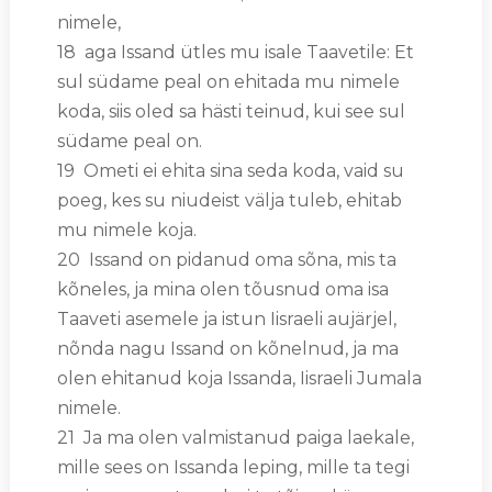
nimele,
18 aga Issand ütles mu isale Taavetile: Et
sul südame peal on ehitada mu nimele
koda, siis oled sa hästi teinud, kui see sul
südame peal on.
19 Ometi ei ehita sina seda koda, vaid su
poeg, kes su niudeist välja tuleb, ehitab
mu nimele koja.
20 Issand on pidanud oma sõna, mis ta
kõneles, ja mina olen tõusnud oma isa
Taaveti asemele ja istun Iisraeli aujärjel,
nõnda nagu Issand on kõnelnud, ja ma
olen ehitanud koja Issanda, Iisraeli Jumala
nimele.
21 Ja ma olen valmistanud paiga laekale,
mille sees on Issanda leping, mille ta tegi