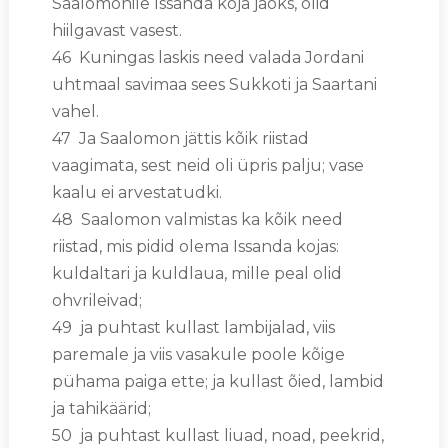
Saalomonile Issanda koja jaoks, olid
hiilgavast vasest.
46 Kuningas laskis need valada Jordani
uhtmaal savimaa sees Sukkoti ja Saartani
vahel.
47 Ja Saalomon jättis kõik riistad
vaagimata, sest neid oli üpris palju; vase
kaalu ei arvestatudki.
48 Saalomon valmistas ka kõik need
riistad, mis pidid olema Issanda kojas:
kuldaltari ja kuldlaua, mille peal olid
ohvrileivad;
49 ja puhtast kullast lambijalad, viis
paremale ja viis vasakule poole kõige
pühama paiga ette; ja kullast õied, lambid
ja tahikäärid;
50 ja puhtast kullast liuad, noad, peekrid,