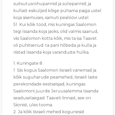
suitsutusrohupannid ja sütepannid; ja
kullast esiküljed kõige pühama paiga ustel
koja sisemuses, samuti pealöövi ustel.
51 Kui kõik tööd, mis kuningas Saalomon
tegi Issanda koja jaoks, olid valmis saanud,
viis Saalomon kotta kõik, mis ta isa Taavet
oli pühitsenud: ta pani hõbeda ja kulla ja
riistad Issanda koja varanduste hulka.
1. Kuningate 8
1 Siis kogus Saalomon Iisraeli vanemad ja
kõik suguharude peamehed, Iisraeli laste
perekondade eestseisjad, kuningas
Saalomoni juurde Jeruusalemma Issanda
seaduselaegast Taaveti linnast, see on
Siionist, üles tooma.
2 Ja kõik Iisraeli mehed kogunesid