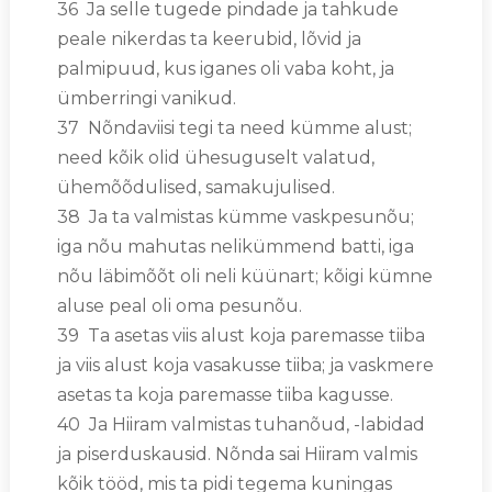
36 Ja selle tugede pindade ja tahkude
peale nikerdas ta keerubid, lõvid ja
palmipuud, kus iganes oli vaba koht, ja
ümberringi vanikud.
37 Nõndaviisi tegi ta need kümme alust;
need kõik olid ühesuguselt valatud,
ühemõõdulised, samakujulised.
38 Ja ta valmistas kümme vaskpesunõu;
iga nõu mahutas nelikümmend batti, iga
nõu läbimõõt oli neli küünart; kõigi kümne
aluse peal oli oma pesunõu.
39 Ta asetas viis alust koja paremasse tiiba
ja viis alust koja vasakusse tiiba; ja vaskmere
asetas ta koja paremasse tiiba kagusse.
40 Ja Hiiram valmistas tuhanõud, -labidad
ja piserduskausid. Nõnda sai Hiiram valmis
kõik tööd, mis ta pidi tegema kuningas