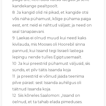
kandekange pealtpoolt.
8 Ja kangid olid nii pikad, et kangide otsi
võis näha pühamust, kõige pühama paiga
eest, ent neid ei nähtud väljast; ja need on
seal tänapäevani.
9 Laekas ei olnud muud kui need kaks
kivilauda, mis Mooses oli Hoorebil sinna
pannud, kui Issand tegi Iisraeli lastega
lepingu nende tulles Egiptusemaalt.
10 Ja kui preestrid pühamust väljusid, siis
sündis, et pilv täitis Issanda koja
11 ja preestrid ei võinud jääda teenima
pilve pärast: sest Issanda auhiilgus oli
täitnud Issanda koja.
12 Siis kõneles Saalomon: „Issand on
öelnud, et ta tahab elada pimeduses.