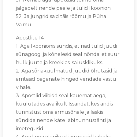
jalgadelt nende peale ja tulid Ikoonioni.
52 Ja jüngrid said täis rõõmu ja Püha
Vaimu.
Apostlite 14
1 Aga Ikoonionis sündis, et nad tulid juudi
sünagoogi ja kõnelesid seal nõnda, et suur
hulk juute ja kreeklasi sai usklikuks.
2 Aga sõnakuulmatud juudid õhutasid ja
ärritasid paganate hinged vendade vastu
vihale.
3 Apostlid viibisid seal kauemat aega,
kuulutades avalikult Issandat, kes andis
tunnistust oma armusõnale ja laskis
sündida nende käte läbi tunnustähti ja
imetegusid.
4 Aga linna elanikud jagunesid kaheks: