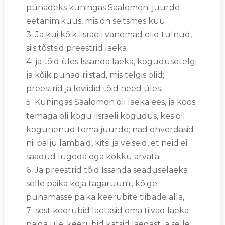
pühadeks kuningas Saalomoni juurde
eetanimikuus, mis on seitsmes kuu.
3 Ja kui kõik Iisraeli vanemad olid tulnud,
siis tõstsid preestrid laeka
4 ja tõid üles Issanda laeka, kogudusetelgi
ja kõik pühad riistad, mis telgis olid;
preestrid ja leviidid tõid need üles.
5 Kuningas Saalomon oli laeka ees, ja koos
temaga oli kogu Iisraeli kogudus, kes oli
kogunenud tema juurde; nad ohverdasid
nii palju lambaid, kitsi ja veiseid, et neid ei
saadud lugeda ega kokku arvata.
6 Ja preestrid tõid Issanda seaduselaeka
selle paika koja tagaruumi, kõige
pühamasse paika keerubite tiibade alla,
7 sest keerubid laotasid oma tiivad laeka
paiga üle; keerubid katsid laegast ja selle