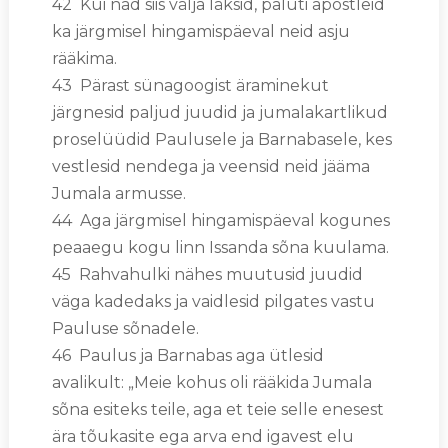
42 Kui nad siis välja läksid, paluti apostleid
ka järgmisel hingamispäeval neid asju
rääkima.
43 Pärast sünagoogist äraminekut
järgnesid paljud juudid ja jumalakartlikud
proselüüdid Paulusele ja Barnabasele, kes
vestlesid nendega ja veensid neid jääma
Jumala armusse.
44 Aga järgmisel hingamispäeval kogunes
peaaegu kogu linn Issanda sõna kuulama.
45 Rahvahulki nähes muutusid juudid
väga kadedaks ja vaidlesid pilgates vastu
Pauluse sõnadele.
46 Paulus ja Barnabas aga ütlesid
avalikult: „Meie kohus oli rääkida Jumala
sõna esiteks teile, aga et teie selle enesest
ära tõukasite ega arva end igavest elu