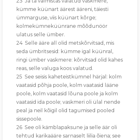
23 Ja ta valmistas valatud vaskmere,
kümme küünart äärest ääreni, täiesti
ümmarguse, viis küünart kõrge;
kolmekümneküünrane mõõdunöör
ulatus selle ümber.
24 Selle ääre all olid metskõrvitsad, mis
seda ümbritsesid: kümme igal küünral,
ringi ümber vaskmere: kõrvitsad olid kahes
reas, selle valuga koos valatud.
25 See seisis kaheteistkümnel härjal: kolm
vaatasid põhja poole, kolm vaatasid lääne
poole, kolm vaatasid lõuna poole ja kolm
vaatasid ida poole; vaskmeri oli ülal nende
peal ja neil kõigil olid tagumised pooled
sissepoole.
26 See oli kämblapaksune ja selle äär oli
tehtud karikaääre sarnaselt liilia õiena; see