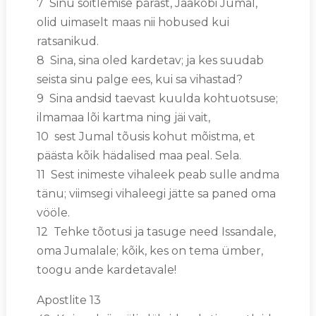
7 Sinu sõitlemise pärast, Jaakobi Jumal,
olid uimaselt maas nii hobused kui
ratsanikud.
8 Sina, sina oled kardetav; ja kes suudab
seista sinu palge ees, kui sa vihastad?
9 Sina andsid taevast kuulda kohtuotsuse;
ilmamaa lõi kartma ning jäi vait,
10 sest Jumal tõusis kohut mõistma, et
päästa kõik hädalised maa peal. Sela.
11 Sest inimeste vihaleek peab sulle andma
tänu; viimsegi vihaleegi jätte sa paned oma
vööle.
12 Tehke tõotusi ja tasuge need Issandale,
oma Jumalale; kõik, kes on tema ümber,
toogu ande kardetavale!
Apostlite 13