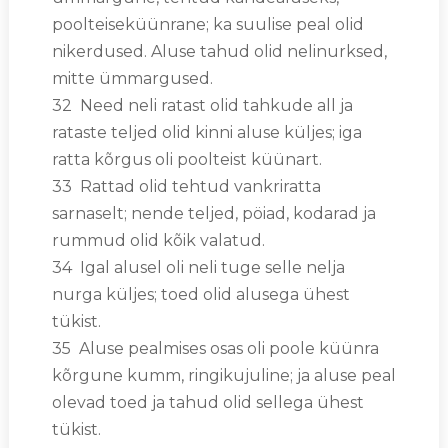
poolteiseküünrane; ka suulise peal olid
nikerdused. Aluse tahud olid nelinurksed,
mitte ümmargused.
32 Need neli ratast olid tahkude all ja
rataste teljed olid kinni aluse küljes; iga
ratta kõrgus oli poolteist küünart.
33 Rattad olid tehtud vankriratta
sarnaselt; nende teljed, pöiad, kodarad ja
rummud olid kõik valatud.
34 Igal alusel oli neli tuge selle nelja
nurga küljes; toed olid alusega ühest
tükist.
35 Aluse pealmises osas oli poole küünra
kõrgune kumm, ringikujuline; ja aluse peal
olevad toed ja tahud olid sellega ühest
tükist.