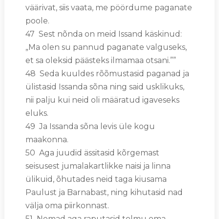
väärivat, siis vaata, me pöördume paganate
poole.
47 Sest nõnda on meid Issand käskinud:
„Ma olen su pannud paganate valguseks,
et sa oleksid päästeks ilmamaa otsani.””
48 Seda kuuldes rõõmustasid paganad ja
ülistasid Issanda sõna ning said usklikuks,
nii palju kui neid oli määratud igaveseks
eluks.
49 Ja Issanda sõna levis üle kogu
maakonna.
50 Aga juudid ässitasid kõrgemast
seisusest jumalakartlikke naisi ja linna
ülikuid, õhutades neid taga kiusama
Paulust ja Barnabast, ning kihutasid nad
välja oma piirkonnast.
51 Nemad aga raputasid tolmu oma