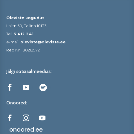
Oleviste kogudus
Lai tn 50, Tallinn 10133
Tel:
6 412 241
e-mail:
oleviste@oleviste.ee
Reg.Nr:
80212972
Jälgi sotsiaalmeedias:
Onoored:
onoored.ee