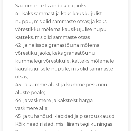
Saalomonile Issanda koja jaoks:
41 kaks sammast ja kaks kausikujulist
nuppu, mis olid sammaste otsas; ja kaks
võrestikku mõlema kausikujulise nupu
katteks, mis olid sammaste otsas;
42 ja nelisada granaatõuna mõlema
võrestiku jaoks, kaks granaatõunu
kummalegi võrestikule, katteks mõlemale
kausikujulisele nupule, mis olid sammaste
otsas;
43 ja kümme alust ja kümme pesunõu
aluste peale;
44 ja vaskmere ja kaksteist härga
vaskmere alla;
45 ja tuhanõud, -labidad ja piserduskausid.
Kõik need riistad, mis Hiiram tegi kuningas