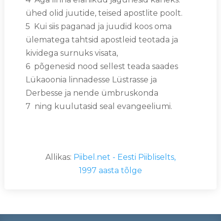
ühed olid juutide, teised apostlite poolt.
5 Kui siis paganad ja juudid koos oma
ülematega tahtsid apostleid teotada ja
kividega surnuks visata,
6 põgenesid nood sellest teada saades
Lükaoonia linnadesse Lüstrasse ja
Derbesse ja nende ümbruskonda
7 ning kuulutasid seal evangeeliumi.
Allikas:
Piibel.net - Eesti Piibliselts,
1997 aasta tõlge