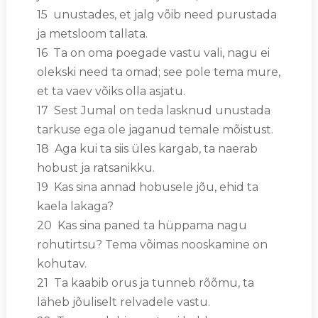
15 unustades, et jalg võib need purustada
ja metsloom tallata.
16 Ta on oma poegade vastu vali, nagu ei
olekski need ta omad; see pole tema mure,
et ta vaev võiks olla asjatu.
17 Sest Jumal on teda lasknud unustada
tarkuse ega ole jaganud temale mõistust.
18 Aga kui ta siis üles kargab, ta naerab
hobust ja ratsanikku.
19 Kas sina annad hobusele jõu, ehid ta
kaela lakaga?
20 Kas sina paned ta hüppama nagu
rohutirtsu? Tema võimas nooskamine on
kohutav.
21 Ta kaabib orus ja tunneb rõõmu, ta
läheb jõuliselt relvadele vastu.