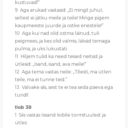
kustuvad!”
9 Aga arukad vastasid: „Ei mingil juhul,
sellest ei jätku meile ja teile! Minge pigem
kaupmeeste juurde ja ostke enestele!”
10 Aga kui nad olid ostma läinud, tuli
peigmees, ja kes olid valmis, läksid temaga
pulma, ja uks lukustati.
11 Hiljem tulid ka need teised neitsid ja
ütlesid: „Isand, isand, ava meile!”
12 Aga tema vastas neile: „Tõesti, ma ütlen
teile, ma ei tunne teid.”
13 Valvake siis, sest te ei tea seda päeva ega
tundi!
Iiob 38
1 Siis vastas Issand Iiobile tormituulest ja
ütles: