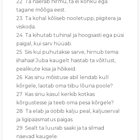
22 Ta naerab hirmu, ta ei kohku ega
tagane mõõga eest.
23 Ta kohal kõliseb nooletupp, piigitera ja
viskoda.
24 Ta kihutab tuhinal ja hoogsasti ega püsi
paigal, kui sarv hüüab.
25 Siis kui puhutakse sarve, hirnub tema:
iihahaa! Juba kaugelt haistab ta võitlust,
pealikute kisa ja hõikeid.
26 Kas sinu mõistuse abil lendab kull
kõrgele, laotab oma tiibu lõuna poole?
27 Kas sinu käsul kerkib kotkas
kõrgustesse ja teeb oma pesa kõrgele?
28 Ta elab ja ööbib kalju peal, kaljuserval
ja ligipääsmatus paigas.
29 Sealt ta luurab saaki ja ta silmad
näevad kaugele.