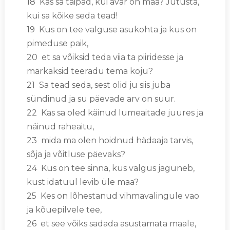
18 Kas sa taipad, kui avar on maa? Jutusta,
kui sa kõike seda tead!
19 Kus on tee valguse asukohta ja kus on
pimeduse paik,
20 et sa võiksid teda viia ta piiridesse ja
märkaksid teeradu tema koju?
21 Sa tead seda, sest olid ju siis juba
sündinud ja su päevade arv on suur.
22 Kas sa oled käinud lumeaitade juures ja
näinud raheaitu,
23 mida ma olen hoidnud hädaaja tarvis,
sõja ja võitluse päevaks?
24 Kus on tee sinna, kus valgus jaguneb,
kust idatuul levib üle maa?
25 Kes on lõhestanud vihmavalingule vao
ja kõuepilvele tee,
26 et see võiks sadada asustamata maale,