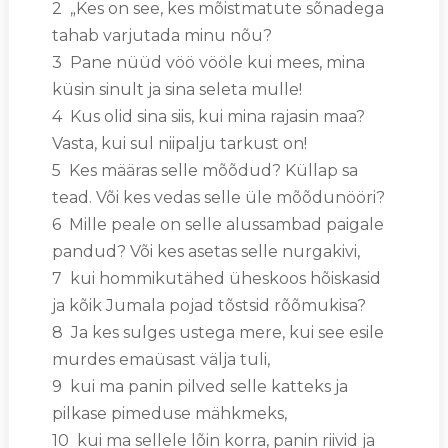
2 „Kes on see, kes mõistmatute sõnadega
tahab varjutada minu nõu?
3 Pane nüüd vöö vööle kui mees, mina
küsin sinult ja sina seleta mulle!
4 Kus olid sina siis, kui mina rajasin maa?
Vasta, kui sul niipalju tarkust on!
5 Kes määras selle mõõdud? Küllap sa
tead. Või kes vedas selle üle mõõdunööri?
6 Mille peale on selle alussambad paigale
pandud? Või kes asetas selle nurgakivi,
7 kui hommikutähed üheskoos hõiskasid
ja kõik Jumala pojad tõstsid rõõmukisa?
8 Ja kes sulges ustega mere, kui see esile
murdes emaüsast välja tuli,
9 kui ma panin pilved selle katteks ja
pilkase pimeduse mähkmeks,
10 kui ma sellele lõin korra, panin riivid ja