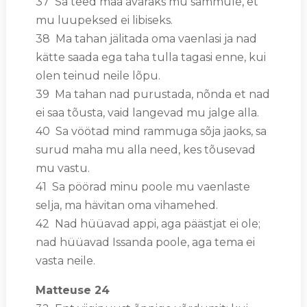
37 Sa teed maa avaraks mu sammule, et
mu luupeksed ei libiseks.
38 Ma tahan jälitada oma vaenlasi ja nad
kätte saada ega taha tulla tagasi enne, kui
olen teinud neile lõpu.
39 Ma tahan nad purustada, nõnda et nad
ei saa tõusta, vaid langevad mu jalge alla.
40 Sa vöötad mind rammuga sõja jaoks, sa
surud maha mu alla need, kes tõusevad
mu vastu.
41 Sa pöörad minu poole mu vaenlaste
selja, ma hävitan oma vihamehed.
42 Nad hüüavad appi, aga päästjat ei ole;
nad hüüavad Issanda poole, aga tema ei
vasta neile.
Matteuse 24