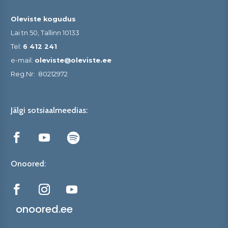
Oleviste kogudus
Lai tn 50, Tallinn 10133
Tel:
6 412 241
e-mail:
oleviste@oleviste.ee
Reg.Nr:
80212972
Jälgi sotsiaalmeedias:
Onoored:
onoored.ee