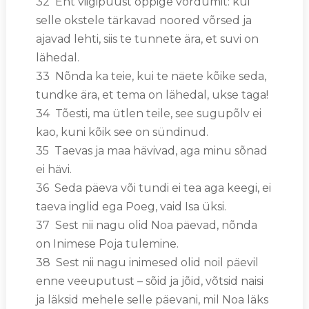
32 Ent viigipuust õppige võrdumit: kui
selle okstele tärkavad noored võrsed ja
ajavad lehti, siis te tunnete ära, et suvi on
lähedal.
33 Nõnda ka teie, kui te näete kõike seda,
tundke ära, et tema on lähedal, ukse taga!
34 Tõesti, ma ütlen teile, see sugupõlv ei
kao, kuni kõik see on sündinud.
35 Taevas ja maa hävivad, aga minu sõnad
ei hävi.
36 Seda päeva või tundi ei tea aga keegi, ei
taeva inglid ega Poeg, vaid Isa üksi.
37 Sest nii nagu olid Noa päevad, nõnda
on Inimese Poja tulemine.
38 Sest nii nagu inimesed olid noil päevil
enne veeuputust – sõid ja jõid, võtsid naisi
ja läksid mehele selle päevani, mil Noa läks