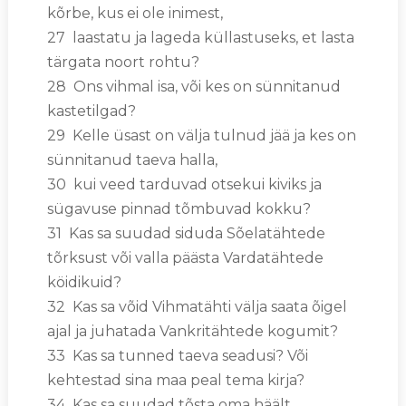
kõrbe, kus ei ole inimest,
27 laastatu ja lageda küllastuseks, et lasta
tärgata noort rohtu?
28 Ons vihmal isa, või kes on sünnitanud
kastetilgad?
29 Kelle üsast on välja tulnud jää ja kes on
sünnitanud taeva halla,
30 kui veed tarduvad otsekui kiviks ja
sügavuse pinnad tõmbuvad kokku?
31 Kas sa suudad siduda Sõelatähtede
tõrksust või valla päästa Vardatähtede
köidikuid?
32 Kas sa võid Vihmatähti välja saata õigel
ajal ja juhatada Vankritähtede kogumit?
33 Kas sa tunned taeva seadusi? Või
kehtestad sina maa peal tema kirja?
34 Kas sa suudad tõsta oma häält