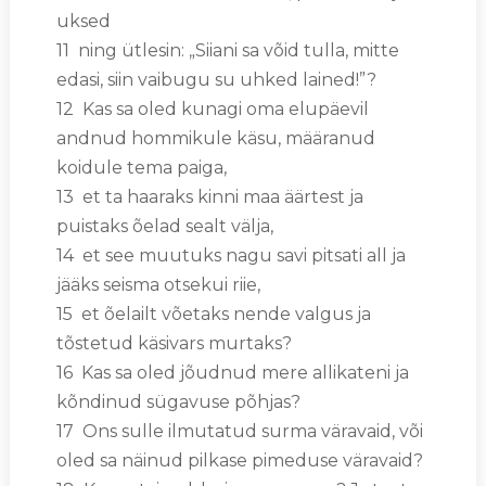
uksed
11 ning ütlesin: „Siiani sa võid tulla, mitte
edasi, siin vaibugu su uhked lained!”?
12 Kas sa oled kunagi oma elupäevil
andnud hommikule käsu, määranud
koidule tema paiga,
13 et ta haaraks kinni maa äärtest ja
puistaks õelad sealt välja,
14 et see muutuks nagu savi pitsati all ja
jääks seisma otsekui riie,
15 et õelailt võetaks nende valgus ja
tõstetud käsivars murtaks?
16 Kas sa oled jõudnud mere allikateni ja
kõndinud sügavuse põhjas?
17 Ons sulle ilmutatud surma väravaid, või
oled sa näinud pilkase pimeduse väravaid?