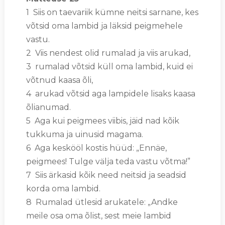
1 Siis on taevariik kümne neitsi sarnane, kes
võtsid oma lambid ja läksid peigmehele
vastu.
2 Viis nendest olid rumalad ja viis arukad,
3 rumalad võtsid küll oma lambid, kuid ei
võtnud kaasa õli,
4 arukad võtsid aga lampidele lisaks kaasa
õlianumad.
5 Aga kui peigmees viibis, jäid nad kõik
tukkuma ja uinusid magama.
6 Aga keskööl kostis hüüd: „Ennäe,
peigmees! Tulge välja teda vastu võtma!”
7 Siis ärkasid kõik need neitsid ja seadsid
korda oma lambid.
8 Rumalad ütlesid arukatele: „Andke
meile osa oma õlist, sest meie lambid