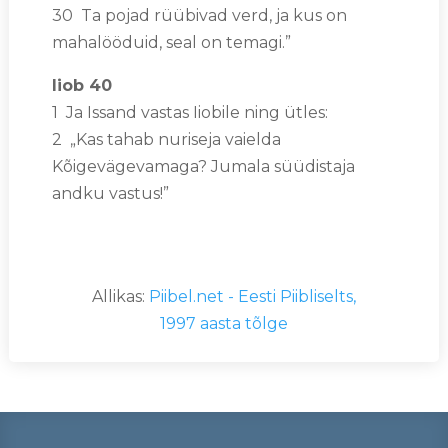
30 Ta pojad rüübivad verd, ja kus on
mahalööduid, seal on temagi.”
Iiob 40
1 Ja Issand vastas Iiobile ning ütles:
2 „Kas tahab nuriseja vaielda
Kõigevägevamaga? Jumala süüdistaja
andku vastus!”
Allikas:
Piibel.net - Eesti Piibliselts,
1997 aasta tõlge