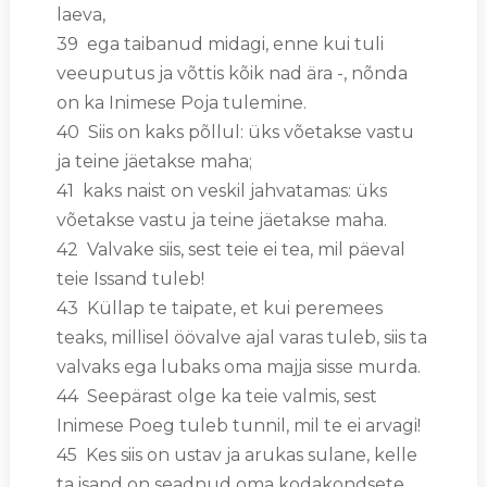
laeva,
39 ega taibanud midagi, enne kui tuli
veeuputus ja võttis kõik nad ära -, nõnda
on ka Inimese Poja tulemine.
40 Siis on kaks põllul: üks võetakse vastu
ja teine jäetakse maha;
41 kaks naist on veskil jahvatamas: üks
võetakse vastu ja teine jäetakse maha.
42 Valvake siis, sest teie ei tea, mil päeval
teie Issand tuleb!
43 Küllap te taipate, et kui peremees
teaks, millisel öövalve ajal varas tuleb, siis ta
valvaks ega lubaks oma majja sisse murda.
44 Seepärast olge ka teie valmis, sest
Inimese Poeg tuleb tunnil, mil te ei arvagi!
45 Kes siis on ustav ja arukas sulane, kelle
ta isand on seadnud oma kodakondsete