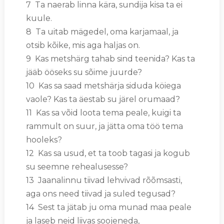
7 Ta naerab linna kära, sundija kisa ta ei
kuule.
8 Ta uitab mägedel, oma karjamaal, ja
otsib kõike, mis aga haljas on.
9 Kas metshärg tahab sind teenida? Kas ta
jääb ööseks su sõime juurde?
10 Kas sa saad metshärja siduda köiega
vaole? Kas ta äestab su järel orumaad?
11 Kas sa võid loota tema peale, kuigi ta
rammult on suur, ja jätta oma töö tema
hooleks?
12 Kas sa usud, et ta toob tagasi ja kogub
su seemne rehealusesse?
13 Jaanalinnu tiivad lehvivad rõõmsasti,
aga ons need tiivad ja suled tegusad?
14 Sest ta jätab ju oma munad maa peale
ja laseb neid liivas soojeneda,