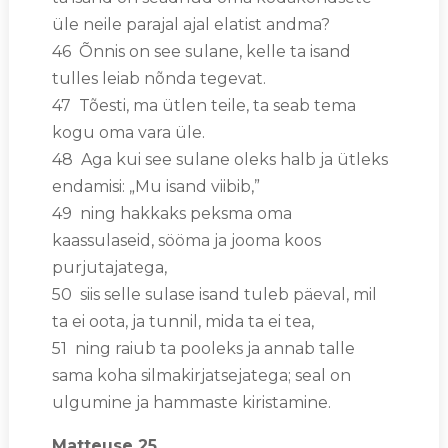
üle neile parajal ajal elatist andma?
46 Õnnis on see sulane, kelle ta isand
tulles leiab nõnda tegevat.
47 Tõesti, ma ütlen teile, ta seab tema
kogu oma vara üle.
48 Aga kui see sulane oleks halb ja ütleks
endamisi: „Mu isand viibib,”
49 ning hakkaks peksma oma
kaassulaseid, sööma ja jooma koos
purjutajatega,
50 siis selle sulase isand tuleb päeval, mil
ta ei oota, ja tunnil, mida ta ei tea,
51 ning raiub ta pooleks ja annab talle
sama koha silmakirjatsejatega; seal on
ulgumine ja hammaste kiristamine.
Matteuse 25