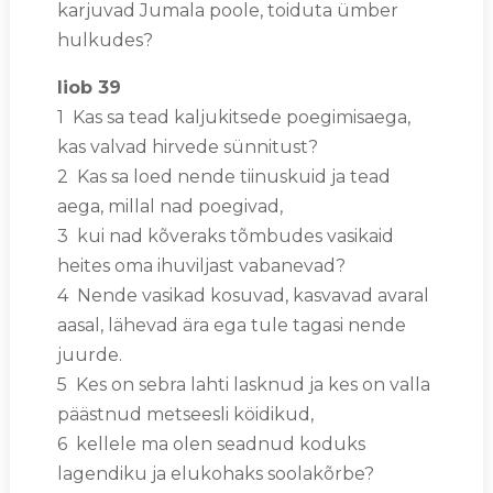
karjuvad Jumala poole, toiduta ümber
hulkudes?
Iiob 39
1 Kas sa tead kaljukitsede poegimisaega,
kas valvad hirvede sünnitust?
2 Kas sa loed nende tiinuskuid ja tead
aega, millal nad poegivad,
3 kui nad kõveraks tõmbudes vasikaid
heites oma ihuviljast vabanevad?
4 Nende vasikad kosuvad, kasvavad avaral
aasal, lähevad ära ega tule tagasi nende
juurde.
5 Kes on sebra lahti lasknud ja kes on valla
päästnud metseesli köidikud,
6 kellele ma olen seadnud koduks
lagendiku ja elukohaks soolakõrbe?