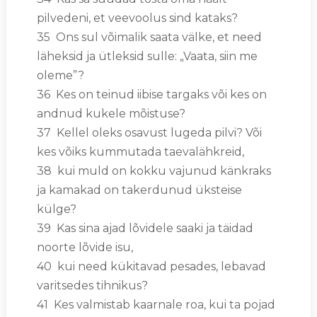
pilvedeni, et veevoolus sind kataks?
35 Ons sul võimalik saata välke, et need
läheksid ja ütleksid sulle: „Vaata, siin me
oleme”?
36 Kes on teinud iibise targaks või kes on
andnud kukele mõistuse?
37 Kellel oleks osavust lugeda pilvi? Või
kes võiks kummutada taevalähkreid,
38 kui muld on kokku vajunud känkraks
ja kamakad on takerdunud üksteise
külge?
39 Kas sina ajad lõvidele saaki ja täidad
noorte lõvide isu,
40 kui need kükitavad pesades, lebavad
varitsedes tihnikus?
41 Kes valmistab kaarnale roa, kui ta pojad