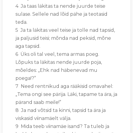
4 Ja taas läkitas ta nende juurde teise
sulase. Sellele nad lõid pähe ja teotasid
teda.
5 Ja ta läkitas veel teise ja tolle nad tapsid,
ja paljusid teisi; mõnda nad peksid, mõne
aga tapsid.
6 Üks oli tal veel, tema armas poeg.
Lõpuks ta läkitas nende juurde poja,
mõeldes: „Ehk nad häbenevad mu
poega!?”
7 Need rentnikud aga rääkisid omavahel:
„Tema ongi see pärija. Läki, tapame ta ära, ja
pärand saab meile!”
8 Ja nad võtsid ta kinni, tapsid ta ära ja
viskasid viinamäelt välja.
9 Mida teeb viinamäe isand? Ta tuleb ja