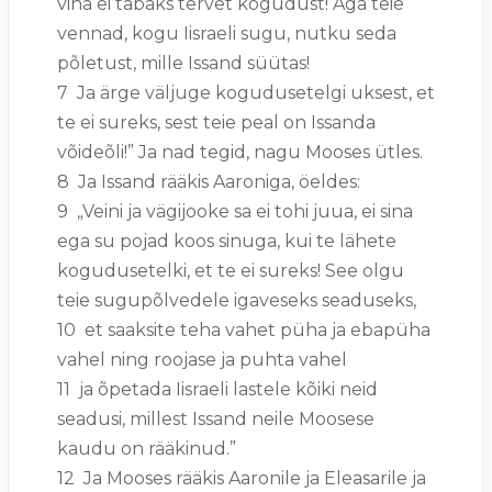
viha ei tabaks tervet kogudust! Aga teie
vennad, kogu Iisraeli sugu, nutku seda
põletust, mille Issand süütas!
7 Ja ärge väljuge kogudusetelgi uksest, et
te ei sureks, sest teie peal on Issanda
võideõli!” Ja nad tegid, nagu Mooses ütles.
8 Ja Issand rääkis Aaroniga, öeldes:
9 „Veini ja vägijooke sa ei tohi juua, ei sina
ega su pojad koos sinuga, kui te lähete
kogudusetelki, et te ei sureks! See olgu
teie sugupõlvedele igaveseks seaduseks,
10 et saaksite teha vahet püha ja ebapüha
vahel ning roojase ja puhta vahel
11 ja õpetada Iisraeli lastele kõiki neid
seadusi, millest Issand neile Moosese
kaudu on rääkinud.”
12 Ja Mooses rääkis Aaronile ja Eleasarile ja