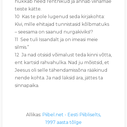
hukkab need rentnikud ja annab viinamäe
teiste kätte.
10 Kas te pole lugenud seda kirjakohta:
Kivi, mille ehitajad tunnistasid kõlbmatuks
– seesama on saanud nurgakiviks!?
11 See tuli Issandalt ja on imeasi meie
silmis.”
12 Ja nad otsisid võimalust teda kinni võtta,
ent kartsid rahvahulka. Nad ju mõistsid, et
Jeesus oli selle tähendamissõna rääkinud
nende kohta. Ja nad läksid ära, jättes ta
sinnapaika.
Allikas:
Piibel.net - Eesti Piibliselts,
1997 aasta tõlge