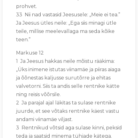
prohvet.
33 Nii nad vastasid Jeesusele: „Meie ei tea.”
Ja Jeesus ütles neile: „Ega siis minagi ütle
teile, millise meelevallaga ma seda kõike
teen.”
Markuse 12
1 Ja Jeesus hakkas neile mõistu rääkima:
„Üks inimene istutas viinamäe ja piiras aiaga
ja õõnestas kaljusse surutõrre ja ehitas
valvetorni. Siis ta andis selle rentnike kätte
ning reisis võõrsile.
2 Ja parajal ajal läkitas ta sulase rentnike
juurde, et see võtaks rentnike käest vastu
andami viinamäe viljast.
3 Rentnikud võtsid aga sulase kinni, peksid
teda ja saatsid minema tühjade kätega.