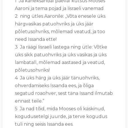
1 Ja kaheksandal päeval kutsus Mooses
Aaroni ja tema pojad ja Iisraeli vanemad
2 ning ütles Aaronile: „Võta enesele üks
härgvasikas patuohvriks ja üks jäär
põletusohvriks, mõlemad veatud, ja too
need Issanda ette!
3 Ja räägi Iisraeli lastega ning ütle: Võtke
üks sikk patuohvriks ja üks vasikas ja üks
lambatall, mõlemad aastased ja veatud,
põletusohvriks!
4 Ja üks härg ja üks jäär tänuohvriks,
ohverdamiseks Issanda ees, ja õliga
segatud roaohver, sest täna Issand ilmutab
ennast teile.”
5 Ja nad tõid, mida Mooses oli käskinud,
kogudusetelgi juurde, ja terve kogudus
tuli ning seisis Issanda ees.