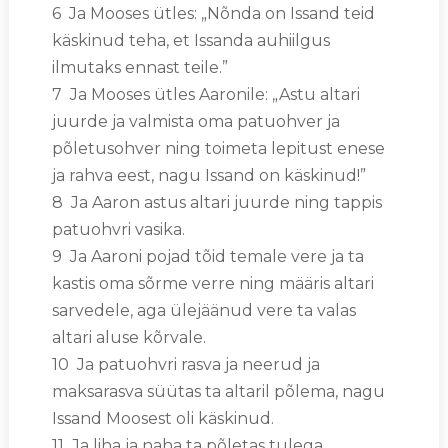
6 Ja Mooses ütles: „Nõnda on Issand teid
käskinud teha, et Issanda auhiilgus
ilmutaks ennast teile.”
7 Ja Mooses ütles Aaronile: „Astu altari
juurde ja valmista oma patuohver ja
põletusohver ning toimeta lepitust enese
ja rahva eest, nagu Issand on käskinud!”
8 Ja Aaron astus altari juurde ning tappis
patuohvri vasika.
9 Ja Aaroni pojad tõid temale vere ja ta
kastis oma sõrme verre ning määris altari
sarvedele, aga ülejäänud vere ta valas
altari aluse kõrvale.
10 Ja patuohvri rasva ja neerud ja
maksarasva süütas ta altaril põlema, nagu
Issand Moosest oli käskinud.
11 Ja liha ja naha ta põletas tulega