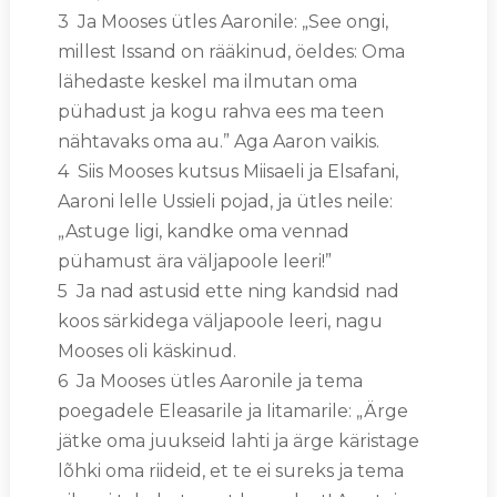
3 Ja Mooses ütles Aaronile: „See ongi,
millest Issand on rääkinud, öeldes: Oma
lähedaste keskel ma ilmutan oma
pühadust ja kogu rahva ees ma teen
nähtavaks oma au.” Aga Aaron vaikis.
4 Siis Mooses kutsus Miisaeli ja Elsafani,
Aaroni lelle Ussieli pojad, ja ütles neile:
„Astuge ligi, kandke oma vennad
pühamust ära väljapoole leeri!”
5 Ja nad astusid ette ning kandsid nad
koos särkidega väljapoole leeri, nagu
Mooses oli käskinud.
6 Ja Mooses ütles Aaronile ja tema
poegadele Eleasarile ja Iitamarile: „Ärge
jätke oma juukseid lahti ja ärge käristage
lõhki oma riideid, et te ei sureks ja tema