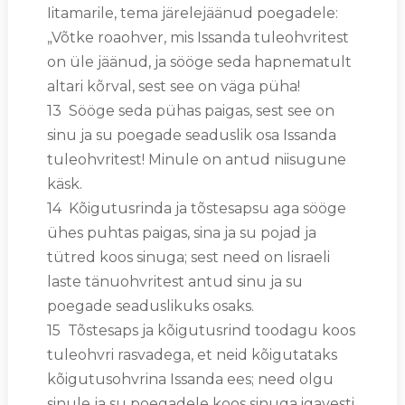
Iitamarile, tema järelejäänud poegadele:
„Võtke roaohver, mis Issanda tuleohvritest
on üle jäänud, ja sööge seda hapnematult
altari kõrval, sest see on väga püha!
13 Sööge seda pühas paigas, sest see on
sinu ja su poegade seaduslik osa Issanda
tuleohvritest! Minule on antud niisugune
käsk.
14 Kõigutusrinda ja tõstesapsu aga sööge
ühes puhtas paigas, sina ja su pojad ja
tütred koos sinuga; sest need on Iisraeli
laste tänuohvritest antud sinu ja su
poegade seaduslikuks osaks.
15 Tõstesaps ja kõigutusrind toodagu koos
tuleohvri rasvadega, et neid kõigutataks
kõigutusohvrina Issanda ees; need olgu
sinule ja su poegadele koos sinuga igavesti