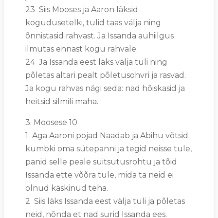
23 Siis Mooses ja Aaron läksid
kogudusetelki, tulid taas välja ning
õnnistasid rahvast. Ja Issanda auhiilgus
ilmutas ennast kogu rahvale.
24 Ja Issanda eest läks välja tuli ning
põletas altari pealt põletusohvri ja rasvad.
Ja kogu rahvas nägi seda: nad hõiskasid ja
heitsid silmili maha.
3. Moosese 10
1 Aga Aaroni pojad Naadab ja Abihu võtsid
kumbki oma sütepanni ja tegid neisse tule,
panid selle peale suitsutusrohtu ja tõid
Issanda ette võõra tule, mida ta neid ei
olnud käskinud teha.
2 Siis läks Issanda eest välja tuli ja põletas
neid, nõnda et nad surid Issanda ees.