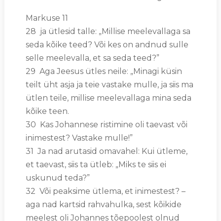
Markuse 11
28 ja ütlesid talle: „Millise meelevallaga sa
seda kõike teed? Või kes on andnud sulle
selle meelevalla, et sa seda teed?”
29 Aga Jeesus ütles neile: „Minagi küsin
teilt üht asja ja teie vastake mulle, ja siis ma
ütlen teile, millise meelevallaga mina seda
kõike teen.
30 Kas Johannese ristimine oli taevast või
inimestest? Vastake mulle!”
31 Ja nad arutasid omavahel: Kui ütleme,
et taevast, siis ta ütleb: „Miks te siis ei
uskunud teda?”
32 Või peaksime ütlema, et inimestest? –
aga nad kartsid rahvahulka, sest kõikide
meelest oli Johannes tõepoolest olnud