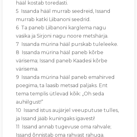
hääl kostab toredasti.
5 Issanda hääl murrab seedreid, Issand
murrab katki Liibanoni seedrid.
6 Ta paneb Liibanoni karglema nagu
vasika ja Sirjoni nagu noore metshärja.
7 Issanda mürina hääl purskab tuleleeke.
8 Issanda mürina hääl paneb kõrbe
värisema; Issand paneb Kaadesi kõrbe
värisema.
9 Issanda mürina hääl paneb emahirved
poegima, ta laasib metsad paljaks. Ent
tema templis ütlevad kõik: „Oh seda
auhiilgust!”
10 Issand istus aujärjel veeuputuse tulles,
ja Issand jääb kuningaks igavesti!
11 Issand annab tugevuse oma rahvale;
Issand õnnistab oma rahvast rahuga.