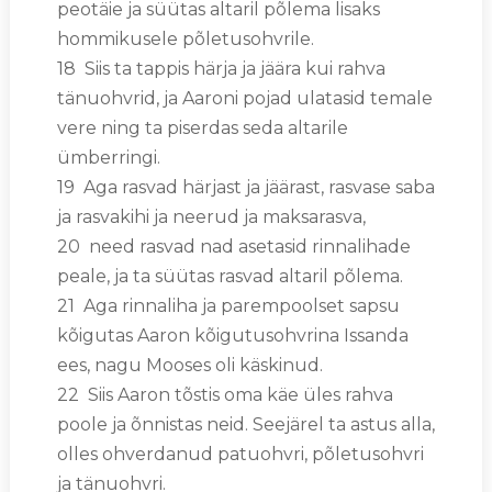
peotäie ja süütas altaril põlema lisaks
hommikusele põletusohvrile.
18 Siis ta tappis härja ja jäära kui rahva
tänuohvrid, ja Aaroni pojad ulatasid temale
vere ning ta piserdas seda altarile
ümberringi.
19 Aga rasvad härjast ja jäärast, rasvase saba
ja rasvakihi ja neerud ja maksarasva,
20 need rasvad nad asetasid rinnalihade
peale, ja ta süütas rasvad altaril põlema.
21 Aga rinnaliha ja parempoolset sapsu
kõigutas Aaron kõigutusohvrina Issanda
ees, nagu Mooses oli käskinud.
22 Siis Aaron tõstis oma käe üles rahva
poole ja õnnistas neid. Seejärel ta astus alla,
olles ohverdanud patuohvri, põletusohvri
ja tänuohvri.