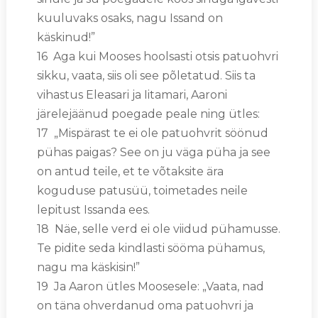
kuuluvaks osaks, nagu Issand on
käskinud!”
16 Aga kui Mooses hoolsasti otsis patuohvri
sikku, vaata, siis oli see põletatud. Siis ta
vihastus Eleasari ja Iitamari, Aaroni
järelejäänud poegade peale ning ütles:
17 „Mispärast te ei ole patuohvrit söönud
pühas paigas? See on ju väga püha ja see
on antud teile, et te võtaksite ära
koguduse patusüü, toimetades neile
lepitust Issanda ees.
18 Näe, selle verd ei ole viidud pühamusse.
Te pidite seda kindlasti sööma pühamus,
nagu ma käskisin!”
19 Ja Aaron ütles Moosesele: „Vaata, nad
on täna ohverdanud oma patuohvri ja