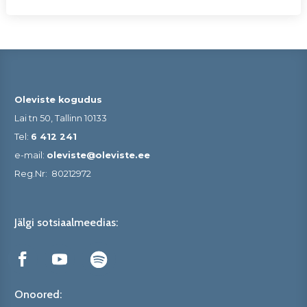
Oleviste kogudus
Lai tn 50, Tallinn 10133
Tel:
6 412 241
e-mail:
oleviste@oleviste.ee
Reg.Nr:
80212972
Jälgi sotsiaalmeedias:
Onoored: