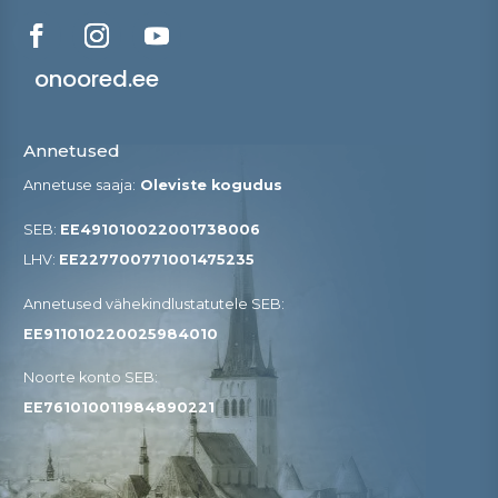
onoored.ee
Annetused
Annetuse saaja:
Oleviste kogudus
SEB:
EE491010022001738006
LHV:
EE227700771001475235
Annetused vähekindlustatutele SEB​:
EE911010220025984010
Noorte konto SEB:
EE761010011984890221