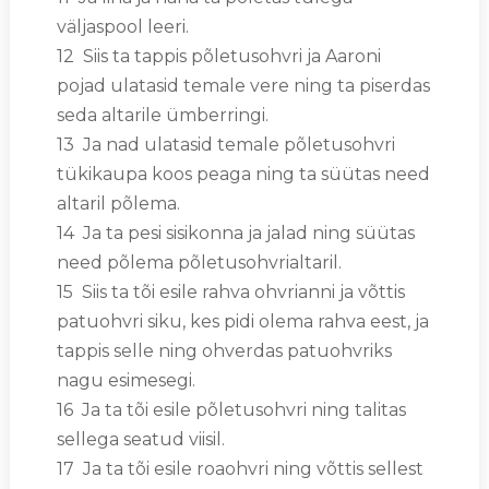
väljaspool leeri.
12 Siis ta tappis põletusohvri ja Aaroni
pojad ulatasid temale vere ning ta piserdas
seda altarile ümberringi.
13 Ja nad ulatasid temale põletusohvri
tükikaupa koos peaga ning ta süütas need
altaril põlema.
14 Ja ta pesi sisikonna ja jalad ning süütas
need põlema põletusohvrialtaril.
15 Siis ta tõi esile rahva ohvrianni ja võttis
patuohvri siku, kes pidi olema rahva eest, ja
tappis selle ning ohverdas patuohvriks
nagu esimesegi.
16 Ja ta tõi esile põletusohvri ning talitas
sellega seatud viisil.
17 Ja ta tõi esile roaohvri ning võttis sellest