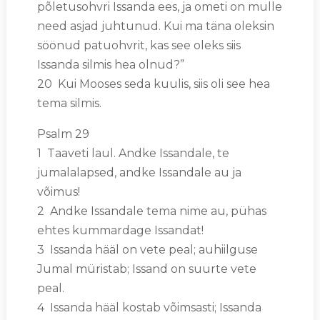
põletusohvri Issanda ees, ja ometi on mulle
need asjad juhtunud. Kui ma täna oleksin
söönud patuohvrit, kas see oleks siis
Issanda silmis hea olnud?”
20 Kui Mooses seda kuulis, siis oli see hea
tema silmis.
Psalm 29
1 Taaveti laul. Andke Issandale, te
jumalalapsed, andke Issandale au ja
võimus!
2 Andke Issandale tema nime au, pühas
ehtes kummardage Issandat!
3 Issanda hääl on vete peal; auhiilguse
Jumal müristab; Issand on suurte vete
peal.
4 Issanda hääl kostab võimsasti; Issanda