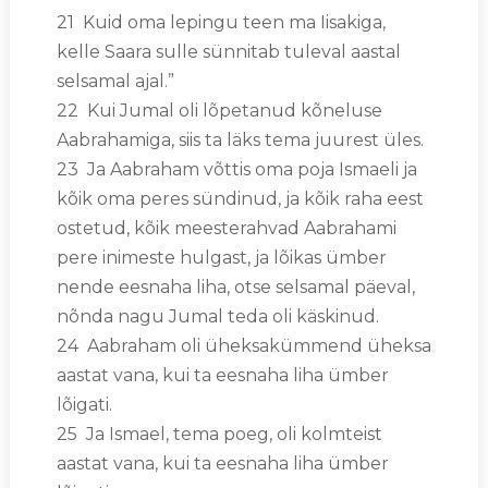
21 Kuid oma lepingu teen ma Iisakiga,
kelle Saara sulle sünnitab tuleval aastal
selsamal ajal.”
22 Kui Jumal oli lõpetanud kõneluse
Aabrahamiga, siis ta läks tema juurest üles.
23 Ja Aabraham võttis oma poja Ismaeli ja
kõik oma peres sündinud, ja kõik raha eest
ostetud, kõik meesterahvad Aabrahami
pere inimeste hulgast, ja lõikas ümber
nende eesnaha liha, otse selsamal päeval,
nõnda nagu Jumal teda oli käskinud.
24 Aabraham oli üheksakümmend üheksa
aastat vana, kui ta eesnaha liha ümber
lõigati.
25 Ja Ismael, tema poeg, oli kolmteist
aastat vana, kui ta eesnaha liha ümber