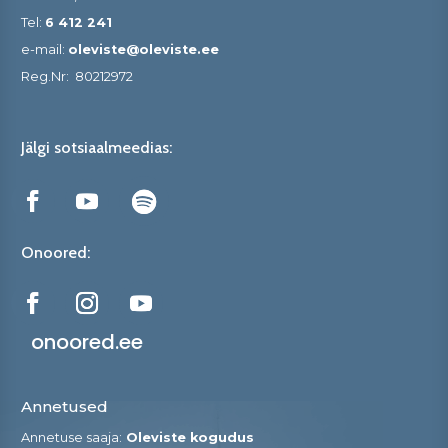
Tel:
6 412 241
e-mail:
oleviste@oleviste.ee
Reg.Nr:
80212972
Jälgi sotsiaalmeedias:
Onoored:
onoored.ee
Annetused
Annetuse saaja:
Oleviste kogudus