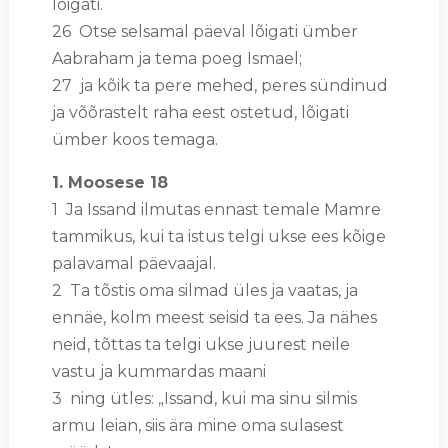
lõigati.
26 Otse selsamal päeval lõigati ümber
Aabraham ja tema poeg Ismael;
27 ja kõik ta pere mehed, peres sündinud
ja võõrastelt raha eest ostetud, lõigati
ümber koos temaga.
1. Moosese 18
1 Ja Issand ilmutas ennast temale Mamre
tammikus, kui ta istus telgi ukse ees kõige
palavamal päevaajal.
2 Ta tõstis oma silmad üles ja vaatas, ja
ennäe, kolm meest seisid ta ees. Ja nähes
neid, tõttas ta telgi ukse juurest neile
vastu ja kummardas maani
3 ning ütles: „Issand, kui ma sinu silmis
armu leian, siis ära mine oma sulasest