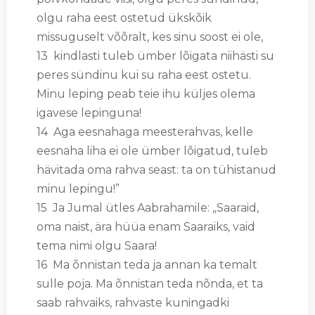
olgu raha eest ostetud ükskõik
missuguselt võõralt, kes sinu soost ei ole,
13 kindlasti tuleb ümber lõigata niihästi su
peres sündinu kui su raha eest ostetu.
Minu leping peab teie ihu küljes olema
igavese lepinguna!
14 Aga eesnahaga meesterahvas, kelle
eesnaha liha ei ole ümber lõigatud, tuleb
hävitada oma rahva seast: ta on tühistanud
minu lepingu!”
15 Ja Jumal ütles Aabrahamile: „Saaraid,
oma naist, ära hüüa enam Saaraiks, vaid
tema nimi olgu Saara!
16 Ma õnnistan teda ja annan ka temalt
sulle poja. Ma õnnistan teda nõnda, et ta
saab rahvaiks, rahvaste kuningadki