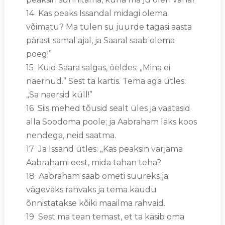
14 Kas peaks Issandal midagi olema
võimatu? Ma tulen su juurde tagasi aasta
pärast samal ajal, ja Saaral saab olema
poeg!”
15 Kuid Saara salgas, öeldes: „Mina ei
naernud.” Sest ta kartis. Tema aga ütles:
„Sa naersid küll!”
16 Siis mehed tõusid sealt üles ja vaatasid
alla Soodoma poole; ja Aabraham läks koos
nendega, neid saatma.
17 Ja Issand ütles: „Kas peaksin varjama
Aabrahami eest, mida tahan teha?
18 Aabraham saab ometi suureks ja
vägevaks rahvaks ja tema kaudu
õnnistatakse kõiki maailma rahvaid.
19 Sest ma tean temast, et ta käsib oma