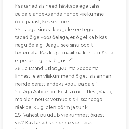
Kas tahad siis need hävitada ega taha
paigale andeks anda nende viiekümne
õige pärast, kes seal on?
25 Jäägu sinust kaugele see tegu, et
tapad õige koos õelaga, et õigel käib käsi
nagu õelalgi! Jäägu see sinu poolt
tegemata! Kas kogu maailma kohtumõistja
ei peaks tegema õigust?”
26 Ja Issand ütles: „Kui ma Soodoma
linnast leian viiskümmend õiget, siis annan
nende pärast andeks kogu paigale.”
27 Aga Aabraham kostis ning ütles: „Vaata,
ma olen nõuks võtnud siiski Issandaga
rääkida, kuigi olen põrm ja tuhk.
28 Vahest puudub viiekümnest õigest
viis? Kas tahad siis nende viie pärast