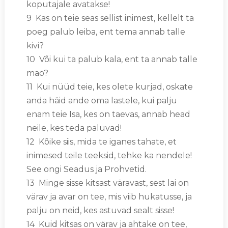
koputajale avatakse!
9 Kas on teie seas sellist inimest, kellelt ta
poeg palub leiba, ent tema annab talle
kivi?
10 Või kui ta palub kala, ent ta annab talle
mao?
11 Kui nüüd teie, kes olete kurjad, oskate
anda häid ande oma lastele, kui palju
enam teie Isa, kes on taevas, annab head
neile, kes teda paluvad!
12 Kõike siis, mida te iganes tahate, et
inimesed teile teeksid, tehke ka nendele!
See ongi Seadus ja Prohvetid.
13 Minge sisse kitsast väravast, sest lai on
värav ja avar on tee, mis viib hukatusse, ja
palju on neid, kes astuvad sealt sisse!
14 Kuid kitsas on värav ja ahtake on tee,