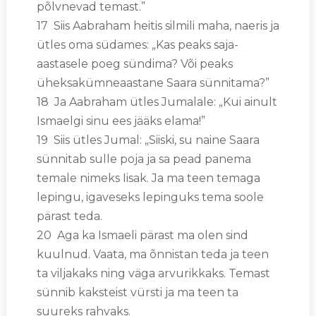
põlvnevad temast.”
17 Siis Aabraham heitis silmili maha, naeris ja
ütles oma südames: „Kas peaks saja-
aastasele poeg sündima? Või peaks
üheksakümneaastane Saara sünnitama?”
18 Ja Aabraham ütles Jumalale: „Kui ainult
Ismaelgi sinu ees jääks elama!”
19 Siis ütles Jumal: „Siiski, su naine Saara
sünnitab sulle poja ja sa pead panema
temale nimeks Iisak. Ja ma teen temaga
lepingu, igaveseks lepinguks tema soole
pärast teda.
20 Aga ka Ismaeli pärast ma olen sind
kuulnud. Vaata, ma õnnistan teda ja teen
ta viljakaks ning väga arvurikkaks. Temast
sünnib kaksteist vürsti ja ma teen ta
suureks rahvaks.