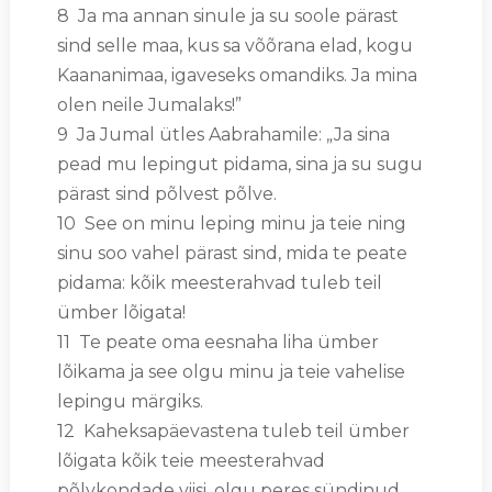
8 Ja ma annan sinule ja su soole pärast
sind selle maa, kus sa võõrana elad, kogu
Kaananimaa, igaveseks omandiks. Ja mina
olen neile Jumalaks!”
9 Ja Jumal ütles Aabrahamile: „Ja sina
pead mu lepingut pidama, sina ja su sugu
pärast sind põlvest põlve.
10 See on minu leping minu ja teie ning
sinu soo vahel pärast sind, mida te peate
pidama: kõik meesterahvad tuleb teil
ümber lõigata!
11 Te peate oma eesnaha liha ümber
lõikama ja see olgu minu ja teie vahelise
lepingu märgiks.
12 Kaheksapäevastena tuleb teil ümber
lõigata kõik teie meesterahvad
põlvkondade viisi, olgu peres sündinud,