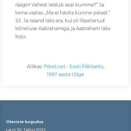
räägin! Vahest leidub seal kümme?” Ja
tema vastas: „Ma ei hävita kümne pärast.”
33 Ja Issand läks ära, kui oli lõpetanud
kõneluse Aabrahamiga; ja Aabraham läks
koju.
Allikas:
Piibel.net - Eesti Piibliselts,
1997 aasta tõlge
Oleviste kogudus
Lai tn 50, Tallinn 10133