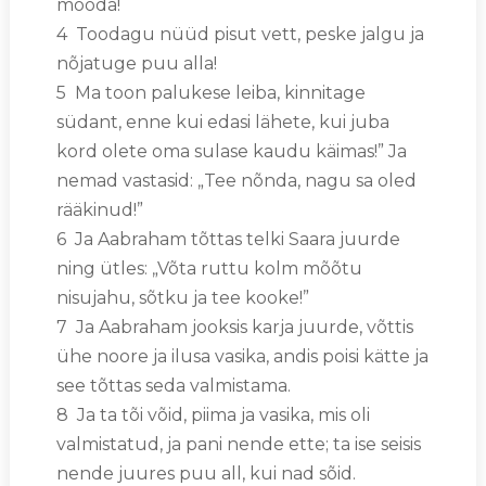
mööda!
4 Toodagu nüüd pisut vett, peske jalgu ja
nõjatuge puu alla!
5 Ma toon palukese leiba, kinnitage
südant, enne kui edasi lähete, kui juba
kord olete oma sulase kaudu käimas!” Ja
nemad vastasid: „Tee nõnda, nagu sa oled
rääkinud!”
6 Ja Aabraham tõttas telki Saara juurde
ning ütles: „Võta ruttu kolm mõõtu
nisujahu, sõtku ja tee kooke!”
7 Ja Aabraham jooksis karja juurde, võttis
ühe noore ja ilusa vasika, andis poisi kätte ja
see tõttas seda valmistama.
8 Ja ta tõi võid, piima ja vasika, mis oli
valmistatud, ja pani nende ette; ta ise seisis
nende juures puu all, kui nad sõid.