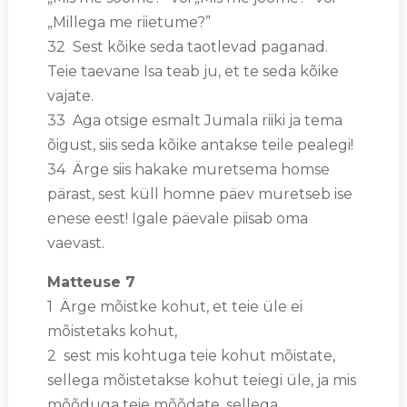
„Millega me riietume?”
32 Sest kõike seda taotlevad paganad.
Teie taevane Isa teab ju, et te seda kõike
vajate.
33 Aga otsige esmalt Jumala riiki ja tema
õigust, siis seda kõike antakse teile pealegi!
34 Ärge siis hakake muretsema homse
pärast, sest küll homne päev muretseb ise
enese eest! Igale päevale piisab oma
vaevast.
Matteuse 7
1 Ärge mõistke kohut, et teie üle ei
mõistetaks kohut,
2 sest mis kohtuga teie kohut mõistate,
sellega mõistetakse kohut teiegi üle, ja mis
mõõduga teie mõõdate, sellega