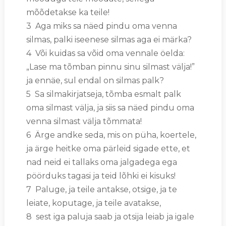
mõõdetakse ka teile!
3 Aga miks sa näed pindu oma venna
silmas, palki iseenese silmas aga ei märka?
4 Või kuidas sa võid oma vennale öelda:
„Lase ma tõmban pinnu sinu silmast välja!”
ja ennäe, sul endal on silmas palk?
5 Sa silmakirjatseja, tõmba esmalt palk
oma silmast välja, ja siis sa näed pindu oma
venna silmast välja tõmmata!
6 Ärge andke seda, mis on püha, koertele,
ja ärge heitke oma pärleid sigade ette, et
nad neid ei tallaks oma jalgadega ega
pöörduks tagasi ja teid lõhki ei kisuks!
7 Paluge, ja teile antakse, otsige, ja te
leiate, koputage, ja teile avatakse,
8 sest iga paluja saab ja otsija leiab ja igale