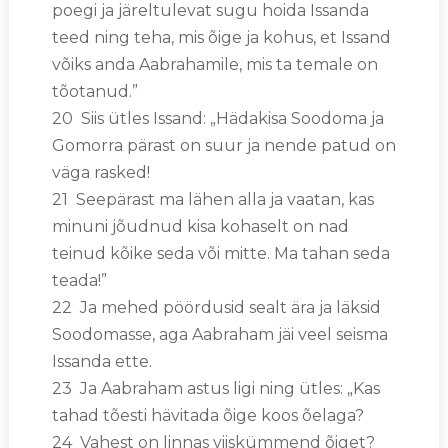
poegi ja järeltulevat sugu hoida Issanda
teed ning teha, mis õige ja kohus, et Issand
võiks anda Aabrahamile, mis ta temale on
tõotanud.”
20 Siis ütles Issand: „Hädakisa Soodoma ja
Gomorra pärast on suur ja nende patud on
väga rasked!
21 Seepärast ma lähen alla ja vaatan, kas
minuni jõudnud kisa kohaselt on nad
teinud kõike seda või mitte. Ma tahan seda
teada!”
22 Ja mehed pöördusid sealt ära ja läksid
Soodomasse, aga Aabraham jäi veel seisma
Issanda ette.
23 Ja Aabraham astus ligi ning ütles: „Kas
tahad tõesti hävitada õige koos õelaga?
24 Vahest on linnas viiskümmend õiget?