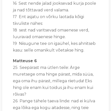
16 Sest nende jalad jooksevad kurja poole
ja nad tõttavad verd valama.
17 Ent asjatu on võrku laotada kõigi
tiivuliste nähes:
18 sest nad varitsevad omaenese verd,
luuravad omaenese hinge.
19 Niisugune tee on igaühel, kes ahnitseb
kasu: selle omanikult võetakse hing.
Matteuse 6
25 Seepärast ma ütlen teile: Ärge
muretsege oma hinge pärast, mida süüa,
ega oma ihu pärast, millega riietuda! Eks
hing ole enam kui toidus ja ihu enam kui
rõivas?
26 Pange tähele taeva linde: nad ei külva
ega lõika ega kogu aitadesse, ning teie