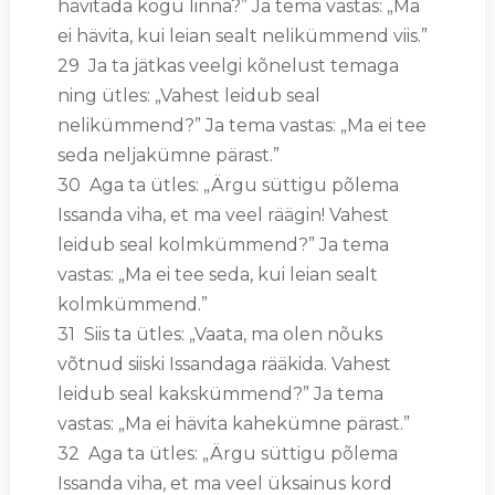
hävitada kogu linna?” Ja tema vastas: „Ma
ei hävita, kui leian sealt nelikümmend viis.”
29 Ja ta jätkas veelgi kõnelust temaga
ning ütles: „Vahest leidub seal
nelikümmend?” Ja tema vastas: „Ma ei tee
seda neljakümne pärast.”
30 Aga ta ütles: „Ärgu süttigu põlema
Issanda viha, et ma veel räägin! Vahest
leidub seal kolmkümmend?” Ja tema
vastas: „Ma ei tee seda, kui leian sealt
kolmkümmend.”
31 Siis ta ütles: „Vaata, ma olen nõuks
võtnud siiski Issandaga rääkida. Vahest
leidub seal kakskümmend?” Ja tema
vastas: „Ma ei hävita kahekümne pärast.”
32 Aga ta ütles: „Ärgu süttigu põlema
Issanda viha, et ma veel üksainus kord