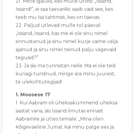
21 Mitte igaüks, kes mulle ütleb: „Issand,
Issand!”, ei saa taevariiki; saab vaid see, kes
teeb mu Isa tahtmist, kes on taevas.
22 Paljud ütlevad mulle tol päeval:
„Issand, Issand, kas me ei ole sinu nimel
ennustanud ja sinu nimel kurje vaime välja
ajanud ja sinu nimel teinud palju vägevaid
tegusid?”
23 Ja siis ma tunnistan neile: Ma ei ole teid
kunagi tundnud, minge ära minu juurest,
te ülekohtutegijad!
1. Moosese 17
1 Kui Aabram oli üheksakümmend üheksa
aastat vana, siis Issand ilmutas ennast
Aabramile ja ütles temale: „Mina olen
Kõigeväeline Jumal, käi minu palge ees ja