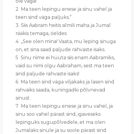
ole vaga!
2 Ma teen lepingu enese ja sinu vahel ja
teen sind väga paljuks.”
3 Siis Aabram heitis silmili maha ja Jumal
rääkis temaga, öeldes:
4 „See olen mina! Vaata, mu leping sinuga
on, et sina saad paljude rahvaste isaks.
5 Sinu nime ei hüüta siis enam Aabramiks,
vaid su nimi olgu Aabraham, sest ma teen
sind paljude rahvaste isaks!
6 Ma teen sind väga viljakaks ja lasen sind
rahvaiks saada, kuningadki põlvnevad
sinust.
7 Ma teen lepingu enese ja sinu vahel, ja
sinu soo vahel pärast sind, igaveseks
lepinguks sugupõlvedele, et ma olen
Jumalaks sinule ja su soole pärast sind.