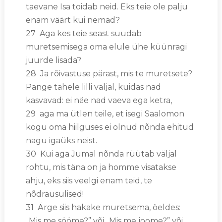
taevane Isa toidab neid. Eks teie ole palju
enam väärt kui nemad?
27 Aga kes teie seast suudab
muretsemisega oma elule ühe küünragi
juurde lisada?
28 Ja rõivastuse pärast, mis te muretsete?
Pange tähele lilli väljal, kuidas nad
kasvavad: ei näe nad vaeva ega ketra,
29 aga ma ütlen teile, et isegi Saalomon
kogu oma hiilguses ei olnud nõnda ehitud
nagu igaüks neist.
30 Kui aga Jumal nõnda rüütab väljal
rohtu, mis täna on ja homme visatakse
ahju, eks siis veelgi enam teid, te
nõdrausulised!
31 Ärge siis hakake muretsema, öeldes:
„Mis me sööme?” või „Mis me joome?” või