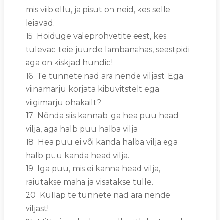
mis viib ellu, ja pisut on neid, kes selle
leiavad.
15 Hoiduge valeprohvetite eest, kes
tulevad teie juurde lambanahas, seestpidi
aga on kiskjad hundid!
16 Te tunnete nad ära nende viljast. Ega
viinamarju korjata kibuvitstelt ega
viigimarju ohakailt?
17 Nõnda siis kannab iga hea puu head
vilja, aga halb puu halba vilja.
18 Hea puu ei või kanda halba vilja ega
halb puu kanda head vilja.
19 Iga puu, mis ei kanna head vilja,
raiutakse maha ja visatakse tulle.
20 Küllap te tunnete nad ära nende
viljast!