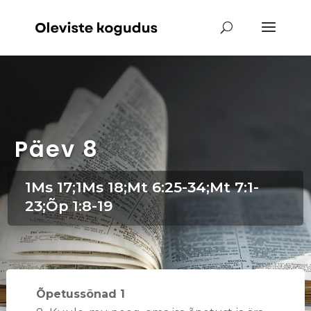
Päev 8
1Ms 17;1Ms 18;Mt 6:25-34;Mt 7:1-
23;Õp 1:8-19
Õpetussõnad 1