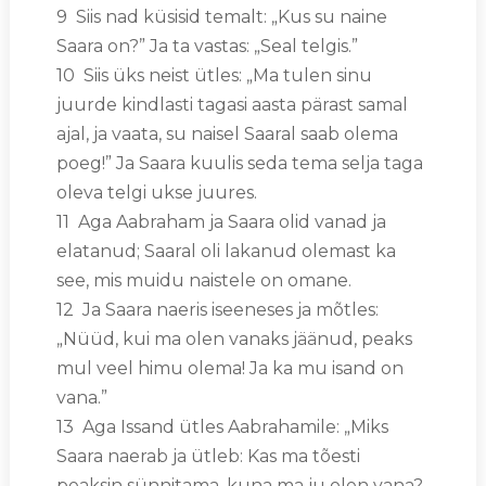
9 Siis nad küsisid temalt: „Kus su naine
Saara on?” Ja ta vastas: „Seal telgis.”
10 Siis üks neist ütles: „Ma tulen sinu
juurde kindlasti tagasi aasta pärast samal
ajal, ja vaata, su naisel Saaral saab olema
poeg!” Ja Saara kuulis seda tema selja taga
oleva telgi ukse juures.
11 Aga Aabraham ja Saara olid vanad ja
elatanud; Saaral oli lakanud olemast ka
see, mis muidu naistele on omane.
12 Ja Saara naeris iseeneses ja mõtles:
„Nüüd, kui ma olen vanaks jäänud, peaks
mul veel himu olema! Ja ka mu isand on
vana.”
13 Aga Issand ütles Aabrahamile: „Miks
Saara naerab ja ütleb: Kas ma tõesti
peaksin sünnitama, kuna ma ju olen vana?