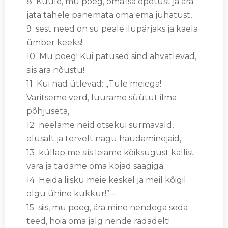
8 Kuule, mu poeg, oma isa õpetust ja ära
jäta tähele panemata oma ema juhatust,
9 sest need on su peale ilupärjaks ja kaela
ümber keeks!
10 Mu poeg! Kui patused sind ahvatlevad,
siis ära nõustu!
11 Kui nad ütlevad: „Tule meiega!
Varitseme verd, luurame süütut ilma
põhjuseta,
12 neelame neid otsekui surmavald,
elusalt ja tervelt nagu haudaminejaid,
13 küllap me siis leiame kõiksugust kallist
vara ja täidame oma kojad saagiga.
14 Heida liisku meie keskel ja meil kõigil
olgu ühine kukkur!” –
15 siis, mu poeg, ära mine nendega seda
teed, hoia oma jalg nende radadelt!