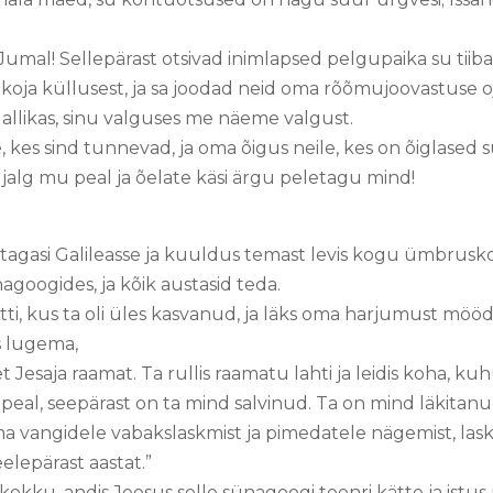
 Jumal! Sellepärast otsivad inimlapsed pelgupaika su tiiba
oja küllusest, ja sa joodad neid oma rõõmujoovastuse o
uallikas, sinu valguses me näeme valgust.
e, kes sind tunnevad, ja oma õigus neile, kes on õiglased
 jalg mu peal ja õelate käsi ärgu peletagu mind!
 tagasi Galileasse ja kuuldus temast levis kogu ümbrus
agoogides, ja kõik austasid teda.
etti, kus ta oli üles kasvanud, ja läks oma harjumust mö
is lugema,
 Jesaja raamat. Ta rullis raamatu lahti ja leidis koha, kuh
peal, seepärast on ta mind salvinud. Ta on mind läkita
 vangidele vabakslaskmist ja pimedatele nägemist, la
lepärast aastat.”
kku, andis Jeesus selle sünagoogi teenri kätte ja istus 