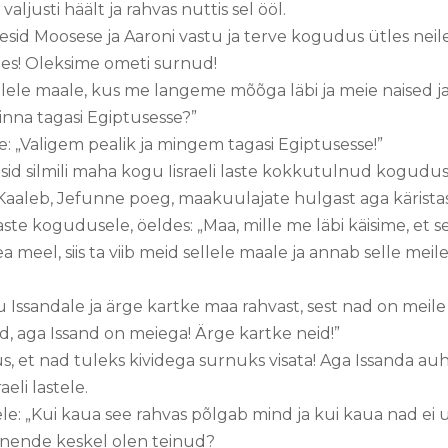
valjusti häält ja rahvas nuttis sel ööl.
isesid Moosese ja Aaroni vastu ja terve kogudus ütles ne
bes! Oleksime ometi surnud!
ellele maale, kus me langeme mõõga läbi ja meie naised ja
inna tagasi Egiptusesse?”
e: „Valigem pealik ja mingem tagasi Egiptusesse!”
tsid silmili maha kogu Iisraeli laste kokkutulnud kogudu
Kaaleb, Jefunne poeg, maakuulajate hulgast aga käristas
i laste kogudusele, öeldes: „Maa, mille me läbi käisime, et
 meel, siis ta viib meid sellele maale ja annab selle meile
 Issandale ja ärge kartke maa rahvast, sest nad on meile
d, aga Issand on meiega! Ärge kartke neid!”
s, et nad tuleks kividega surnuks visata! Aga Issanda auh
aeli lastele.
ele: „Kui kaua see rahvas põlgab mind ja kui kaua nad ei 
 nende keskel olen teinud?