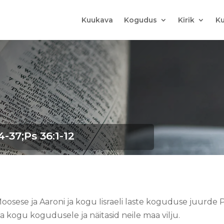
Kuukava
Kogudus
Kirik
Ku
-37;Ps 36:1-12
Moosese ja Aaroni ja kogu Iisraeli laste koguduse juurde 
a kogu kogudusele ja näitasid neile maa vilju.