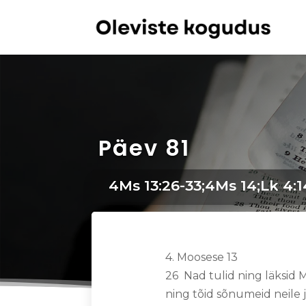
Päev 81
4Ms 13:26-33;4Ms 14;Lk 4:14
4. Moosese 13
26 Nad tulid ning läksid 
ning tõid sõnumeid neile j