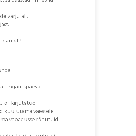
de varju all.
jast.
 südamelt!
konda.
öda hingamispäeval
u oli kirjutatud:
nud kuulutama vaestele
skma vabadusse rõhutuid,
maha. Ja kõikide silmad