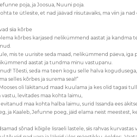
 Jefunne poja, ja Joosua, Nuuni poja.
kohta te ütlesite, et nad jäävad riisutavaiks, ma viin ja 
vad siia kõrbe
 olema kõrbes karjased nelikümmend aastat ja kandma t
inud.
le, mis te uurisite seda maad, nelikümmend päeva, iga 
likümmend aastat ja tundma minu vastupanu.
äkinud! Tõesti, seda ma teen kogu selle halva koguduse
a selles kõrbes ja surema seal!”
oses oli läkitanud maad kuulama ja kes olid tagasi tull
astu, levitades maa kohta laimu,
evitanud maa kohta halba laimu, surid Issanda ees äkitse
, ja Kaaleb, Jefunne poeg, jäid elama neist meestest, k
amad sõnad kõigile Iisraeli lastele, siis rahvas kurvastas 
 tõusid nad vara ja läksid üles mäestikku, öeldes: „Vaata