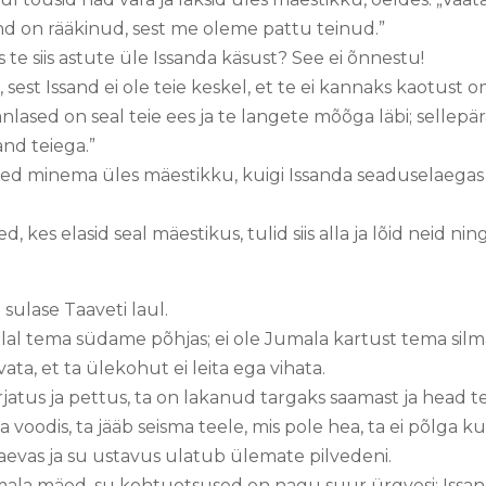
and on rääkinud, sest me oleme pattu teinud.”
 te siis astute üle Issanda käsust? See ei õnnestu!
sest Issand ei ole teie keskel, et te ei kannaks kaotust 
nlased on seal teie ees ja te langete mõõga läbi; sellepä
sand teiega.”
d minema üles mäestikku, kuigi Issanda seaduselaegas ja
 kes elasid seal mäestikus, tulid siis alla ja lõid neid ni
 sulase Taaveti laul.
al tema südame põhjas; ei ole Jumala kartust tema silm
ta, et ta ülekohut ei leita ega vihata.
atus ja pettus, ta on lakanud targaks saamast ja head 
voodis, ta jääb seisma teele, mis pole hea, ta ei põlga ku
taevas ja su ustavus ulatub ülemate pilvedeni.
la mäed, su kohtuotsused on nagu suur ürgvesi; Issand,