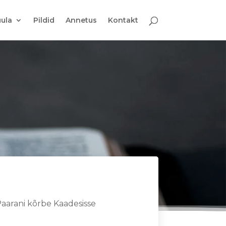
ula
Pildid
Annetus
Kontakt
Paarani kõrbe Kaadesisse