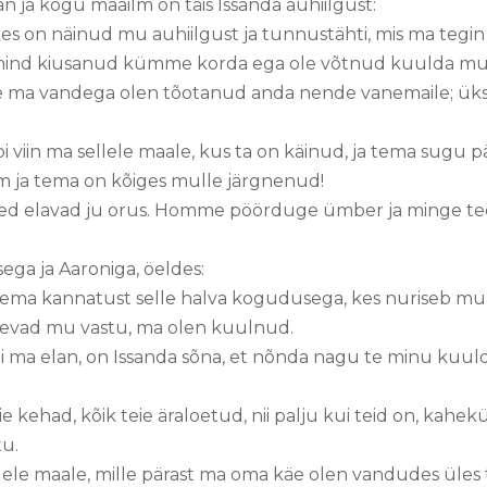
lan ja kogu maailm on täis Issanda auhiilgust:
kes on näinud mu auhiilgust ja tunnustähti, mis ma tegin
n mind kiusanud kümme korda ega ole võtnud kuulda mu
le ma vandega olen tõotanud anda nende vanemaile; üks
viin ma sellele maale, kus ta on käinud, ja tema sugu pär
m ja tema on kõiges mulle järgnenud!
sed elavad ju orus. Homme pöörduge ümber ja minge t
sega ja Aaroniga, öeldes:
ma kannatust selle halva kogudusega, kes nuriseb mu va
isevad mu vastu, ma olen kuulnud.
 kui ma elan, on Issanda sõna, et nõnda nagu te minu kuu
e kehad, kõik teie äraloetud, nii palju kui teid on, kahek
tu.
ellele maale, mille pärast ma oma käe olen vandudes üles