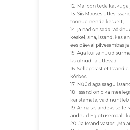
12 Ma löön teda katkuga 
13 Siis Mooses ütles Issa
toonud nende keskelt,
14 ja nad on seda rääkinud
keskel, sina, Issand, kes e
ees päeval pilvesambas ja
15 Aga kui sa nüüd surmad
kuulnud, ja ütlevad:
16 Sellepärast et Issand e
kõrbes.
17 Nüüd aga saagu Issand
18 Issand on pika meelega 
karistamata, vaid nuhtleb
19 Anna siis andeks selle
andnud Egiptusemaalt kuni
20 Ja Issand vastas: „Ma