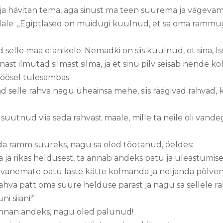
ja hävitan tema, aga sinust ma teen suurema ja vägevam
ndale: „Egiptlased on muidugi kuulnud, et sa oma rammug
 selle maa elanikele. Nemadki on siis kuulnud, et sina, Is
nnast ilmutad silmast silma, ja et sinu pilv seisab nende k
 öösel tulesambas.
 selle rahva nagu üheainsa mehe, siis räägivad rahvad, 
i suutnud viia seda rahvast maale, mille ta neile oli vand
a ramm suureks, nagu sa oled tõotanud, öeldes:
ja rikas heldusest, ta annab andeks patu ja üleastumise,
 vanemate patu laste kätte kolmanda ja neljanda põlven
 rahva patt oma suure helduse pärast ja nagu sa sellele 
 siiani!”
 annan andeks, nagu oled palunud!