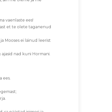
oma vaenlaste ees!
rast et te olete taganenud
 Mooses ei läinud leerist
ng ajasid nad kuni Hormani.
a ees.
tegemast;
rja.
 sa päästad inimesi ja