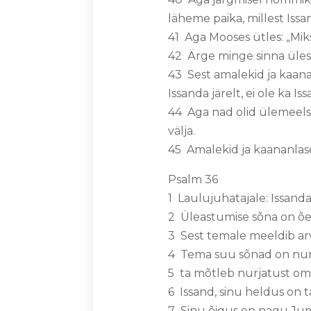
läheme paika, millest Iss
41 Aga Mooses ütles: „Miks
42 Ärge minge sinna üles, 
43 Sest amalekid ja kaana
Issanda järelt, ei ole ka Is
44 Aga nad olid ülemeelse
välja.
45 Amalekid ja kaananlased,
Psalm 36
1 Laulujuhatajale: Issanda
2 Üleastumise sõna on õel
3 Sest temale meeldib arva
4 Tema suu sõnad on nurj
5 ta mõtleb nurjatust oma 
6 Issand, sinu heldus on 
7 Sinu õigus on nagu Juma