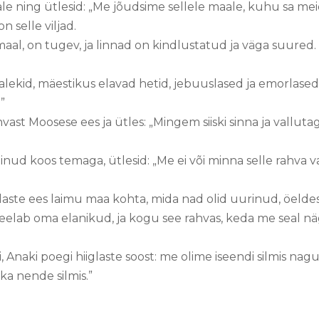
le ning ütlesid: „Me jõudsime sellele maale, kuhu sa meid
 on selle viljad.
maal, on tugev, ja linnad on kindlustatud ja väga suured
ekid, mäestikus elavad hetid, jebuuslased ja emorlased
.”
ahvast Moosese ees ja ütles: „Mingem siiski sinna ja vallut
nud koos temaga, ütlesid: „Me ei või minna selle rahva va
li laste ees laimu maa kohta, mida nad olid uurinud, öelde
 neelab oma elanikud, ja kogu see rahvas, keda me seal n
, Anaki poegi hiiglaste soost: me olime iseendi silmis nag
a nende silmis.”