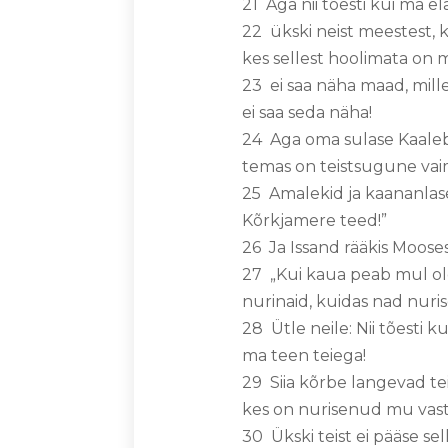
21 Aga nii tõesti kui ma e
22 ükski neist meestest, 
kes sellest hoolimata o
23 ei saa näha maad, mil
ei saa seda näha!
24 Aga oma sulase Kaalebi 
temas on teistsugune vai
25 Amalekid ja kaananla
Kõrkjamere teed!”
26 Ja Issand rääkis Moose
27 „Kui kaua peab mul ole
nurinaid, kuidas nad nur
28 Ütle neile: Nii tõesti
ma teen teiega!
29 Siia kõrbe langevad tei
kes on nurisenud mu vas
30 Ükski teist ei pääse s