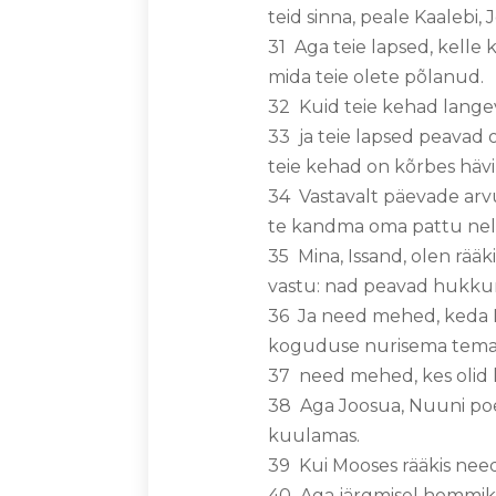
teid sinna, peale Kaalebi,
31 Aga teie lapsed, kelle 
mida teie olete põlanud.
32 Kuid teie kehad lange
33 ja teie lapsed peavad
teie kehad on kõrbes häv
34 Vastavalt päevade arvu
te kandma oma pattu ne
35 Mina, Issand, olen rä
vastu: nad peavad hukkum
36 Ja need mehed, keda Mo
koguduse nurisema tema v
37 need mehed, kes olid l
38 Aga Joosua, Nuuni poeg
kuulamas.
39 Kui Mooses rääkis needs
40 Aga järgmisel hommikul