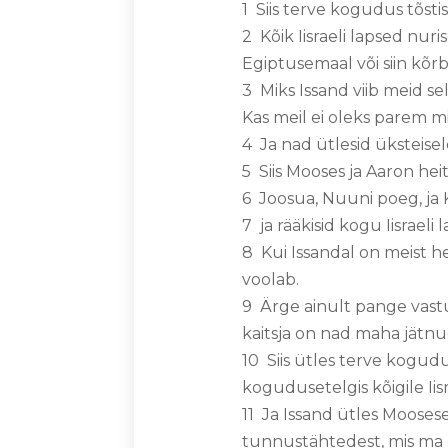
1 Siis terve kogudus tõstis 
2 Kõik Iisraeli lapsed nur
Egiptusemaal või siin kõr
3 Miks Issand viib meid s
Kas meil ei oleks parem m
4 Ja nad ütlesid üksteisel
5 Siis Mooses ja Aaron hei
6 Joosua, Nuuni poeg, ja 
7 ja rääkisid kogu Iisrael
8 Kui Issandal on meist hea
voolab.
9 Ärge ainult pange vastu
kaitsja on nad maha jätnu
10 Siis ütles terve kogudu
kogudusetelgis kõigile Iisr
11 Ja Issand ütles Mooses
tunnustähtedest, mis ma