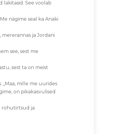
 läkitasid. See voolab
. Me nägime seal ka Anaki
, mererannas ja Jordani
agem see, sest me
stu, sest ta on meist
s: „Maa, mille me uurides
ägime, on pikakasvulised
u rohutirtsud ja