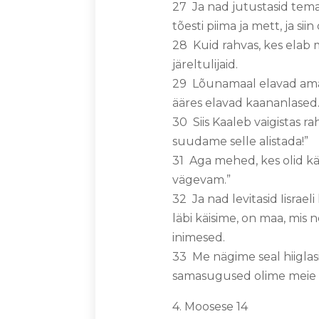
27 Ja nad jutustasid tema
tõesti piima ja mett, ja siin
28 Kuid rahvas, kes elab 
järeltulijaid.
29 Lõunamaal elavad amal
ääres elavad kaananlased
30 Siis Kaaleb vaigistas r
suudame selle alistada!”
31 Aga mehed, kes olid käi
vägevam.”
32 Ja nad levitasid Iisrae
läbi käisime, on maa, mis
inimesed.
33 Me nägime seal hiiglasi
samasugused olime meie k
4. Moosese 14