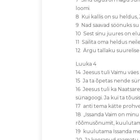
loomi.
8 Kui kallis on su heldus,
9 Nad saavad söönuks su k
10 Sest sinu juures on el
11 Säilita oma heldus neil
12 Ärgu tallaku suurelise
Luuka 4
14 Jeesus tuli Vaimu väes
15 Ja ta õpetas nende sün
16 Jeesus tuli ka Naatsar
sünagoogi. Ja kui ta tõus
17 anti tema kätte prohvet
18 „Issanda Vaim on minu 
rõõmusõnumit, kuulutama
19 kuulutama Issanda mee
20 Ja keeranud raamatu ko