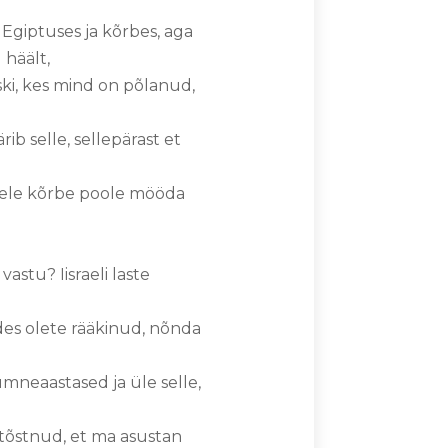
 Egiptuses ja kõrbes, aga
 häält,
ki, kes mind on põlanud,
ib selle, sellepärast et
eele kõrbe poole mööda
stu? Iisraeli laste
ldes olete rääkinud, nõnda
ümneaastased ja üle selle,
 tõstnud, et ma asustan