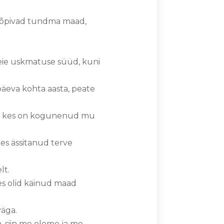
nad õpivad tundma maad,
eie uskmatuse süüd, kuni
päeva kohta aasta, peate
ga, kes on kogunenud mu
es ässitanud terve
lt.
es olid käinud maad
väga.
, siin me oleme ja me