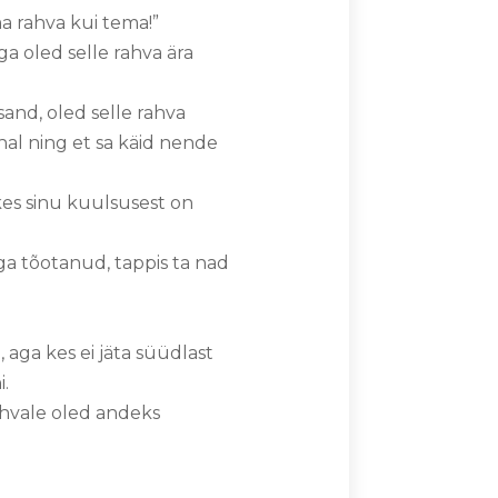
a rahva kui tema!”
a oled selle rahva ära
sand, oled selle rahva
ohal ning et sa käid nende
kes sinu kuulsusest on
ega tõotanud, tappis ta nad
 aga kes ei jäta süüdlast
i.
rahvale oled andeks