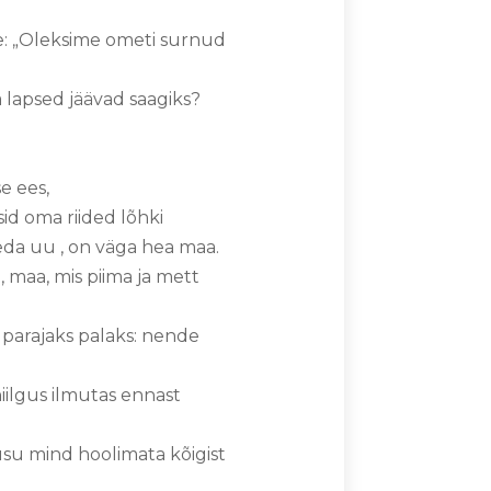
ile: „Oleksime ometi surnud
 lapsed jäävad saagiks?
se ees,
id oma riided lõhki
 seda uu , on väga hea maa.
, maa, mis piima ja mett
 parajaks palaks: nende
iilgus ilmutas ennast
usu mind hoolimata kõigist