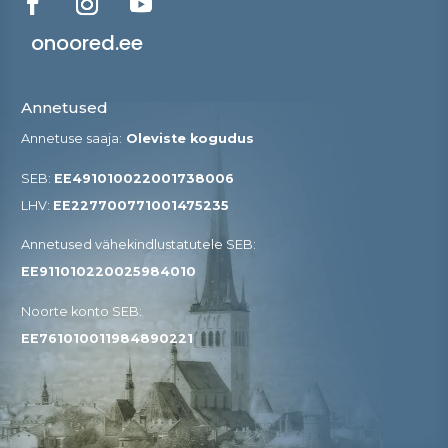
onoored.ee
Annetused
Annetuse saaja:
Oleviste kogudus
SEB:
EE491010022001738006
LHV:
EE227700771001475235
Annetused vähekindlustatutele SEB​:
EE911010220025984010
Noorte konto SEB:
EE761010011984890221