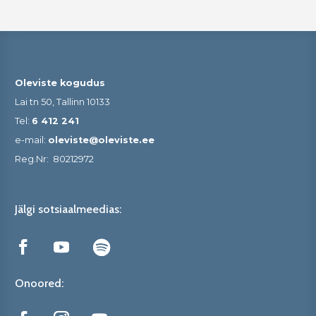
Oleviste kogudus
Lai tn 50, Tallinn 10133
Tel:
6 412 241
e-mail:
oleviste@oleviste.ee
Reg.Nr:
80212972
Jälgi sotsiaalmeedias:
Onoored: