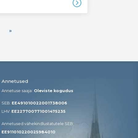
=
9
»
Annetused
Annetuse saaja:
Oleviste kogudus
SEB:
EE491010022001738006
LHV:
EE227700771001475235
Annetused vähekindlustatutele SEB​:
EE911010220025984010