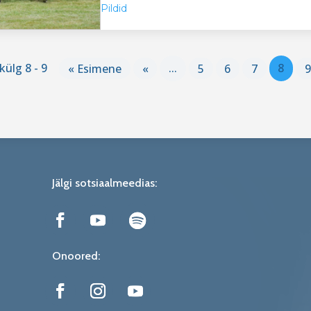
Pildid
külg 8 - 9
« Esimene
«
...
5
6
7
8
Jälgi sotsiaalmeedias:
Onoored: