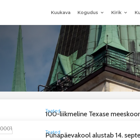
Kuukava
Kogudus
Kirik
Ku
Teated
100-liikmeline Texase meeskoor
Teated
Pühapäevakool alustab 14. sept