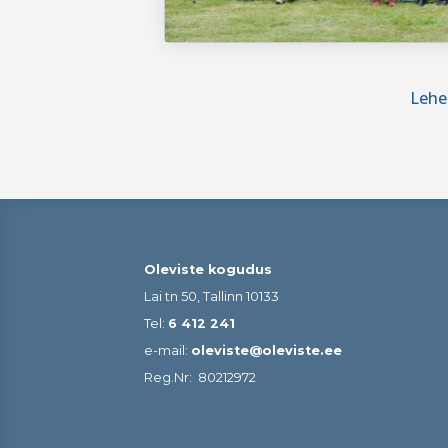
Lehe
Oleviste kogudus
Lai tn 50, Tallinn 10133
Tel:
6 412 241
e-mail:
oleviste@oleviste.ee
Reg.Nr:
80212972