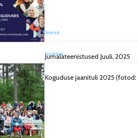
Teated
Kuukava
Jumalateenistused Juuli, 2025
Koguduse jaanituli 2025 (fotod: