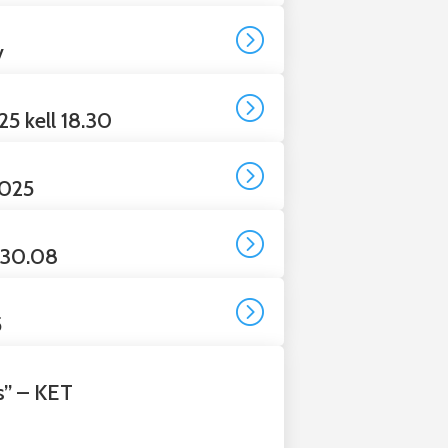
=
v
=
5 kell 18.30
=
2025
=
 30.08
=
5
us” – KET