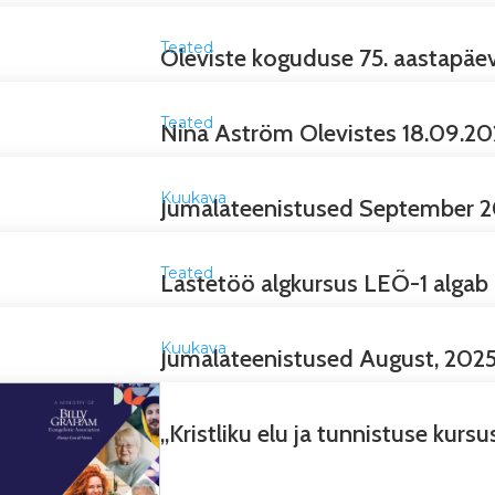
Teated
Oleviste koguduse 75. aastapäe
Teated
Nina Aström Olevistes 18.09.202
Kuukava
Jumalateenistused September 
Teated
Lastetöö algkursus LEÕ-1 algab
Kuukava
Jumalateenistused August, 202
„Kristliku elu ja tunnistuse kurs