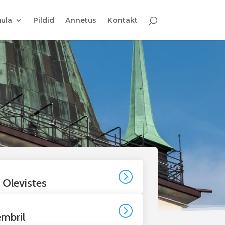
ula
Pildid
Annetus
Kontakt
=
 Olevistes
=
embril