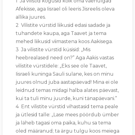
1 Ja vilistid kogusid kõik oma väehulgad
Afekisse, aga Iisrael oli leeris Jisreelis oleva
allika juures.
2 Vilistite vürstid liikusid edasi sadade ja
tuhandete kaupa, aga Taavet ja tema
mehed liikusid viimastena koos Aakisega.
3 Ja vilistite vürstid küsisid: „Mis
heebrealased need on?” Aga Aakis vastas
vilistite vürstidele: „Eks see ole Taavet,
Iisraeli kuninga Sauli sulane, kes on minu
juures olnud juba aastapäevad! Mina ei ole
leidnud temas midagi halba alates päevast,
kui ta tuli minu juurde, kuni tänapäevani.”
4 Ent vilistite vürstid vihastasid tema peale
ja ütlesid talle: „Lase mees pöördub ümber
ja läheb tagasi oma paika, kuhu sa tema
oled määranud; ta ärgu tulgu koos meiega