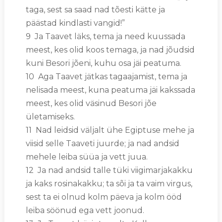
taga, sest sa saad nad tõesti kätte ja
päästad kindlasti vangid!”
9 Ja Taavet läks, tema ja need kuussada
meest, kes olid koos temaga, ja nad jõudsid
kuni Besori jõeni, kuhu osa jäi peatuma.
10 Aga Taavet jätkas tagaajamist, tema ja
nelisada meest, kuna peatuma jäi kakssada
meest, kes olid väsinud Besori jõe
ületamiseks.
11 Nad leidsid väljalt ühe Egiptuse mehe ja
viisid selle Taaveti juurde; ja nad andsid
mehele leiba süüa ja vett juua.
12 Ja nad andsid talle tüki viigimarjakakku
ja kaks rosinakakku; ta sõi ja ta vaim virgus,
sest ta ei olnud kolm päeva ja kolm ööd
leiba söönud ega vett joonud.