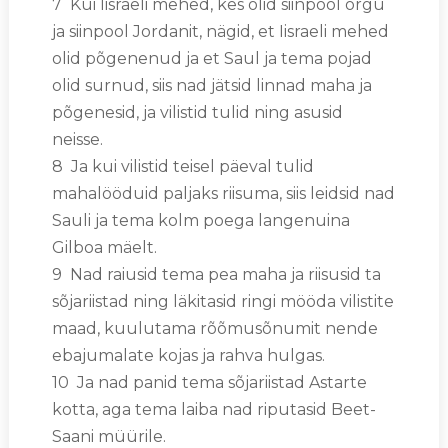
7 Kui Iisraeli mehed, kes olid siinpool orgu
ja siinpool Jordanit, nägid, et Iisraeli mehed
olid põgenenud ja et Saul ja tema pojad
olid surnud, siis nad jätsid linnad maha ja
põgenesid, ja vilistid tulid ning asusid
neisse.
8 Ja kui vilistid teisel päeval tulid
mahalööduid paljaks riisuma, siis leidsid nad
Sauli ja tema kolm poega langenuina
Gilboa mäelt.
9 Nad raiusid tema pea maha ja riisusid ta
sõjariistad ning läkitasid ringi mööda vilistite
maad, kuulutama rõõmusõnumit nende
ebajumalate kojas ja rahva hulgas.
10 Ja nad panid tema sõjariistad Astarte
kotta, aga tema laiba nad riputasid Beet-
Saani müürile.