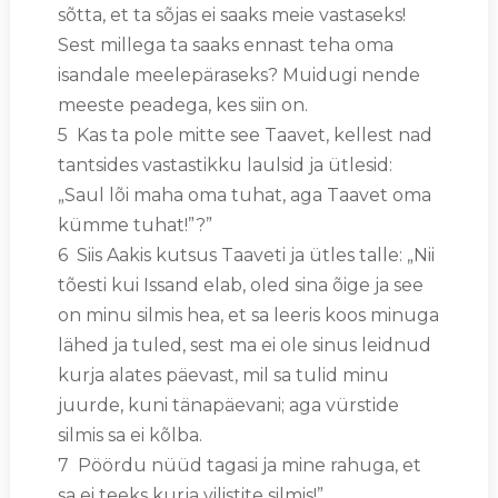
sõtta, et ta sõjas ei saaks meie vastaseks!
Sest millega ta saaks ennast teha oma
isandale meelepäraseks? Muidugi nende
meeste peadega, kes siin on.
5 Kas ta pole mitte see Taavet, kellest nad
tantsides vastastikku laulsid ja ütlesid:
„Saul lõi maha oma tuhat, aga Taavet oma
kümme tuhat!”?”
6 Siis Aakis kutsus Taaveti ja ütles talle: „Nii
tõesti kui Issand elab, oled sina õige ja see
on minu silmis hea, et sa leeris koos minuga
lähed ja tuled, sest ma ei ole sinus leidnud
kurja alates päevast, mil sa tulid minu
juurde, kuni tänapäevani; aga vürstide
silmis sa ei kõlba.
7 Pöördu nüüd tagasi ja mine rahuga, et
sa ei teeks kurja vilistite silmis!”