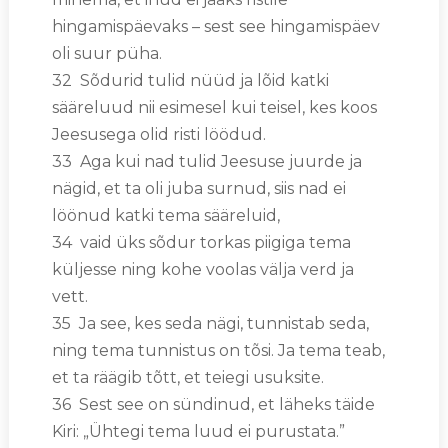
hingamispäevaks – sest see hingamispäev
oli suur püha.
32 Sõdurid tulid nüüd ja lõid katki
sääreluud nii esimesel kui teisel, kes koos
Jeesusega olid risti löödud.
33 Aga kui nad tulid Jeesuse juurde ja
nägid, et ta oli juba surnud, siis nad ei
löönud katki tema sääreluid,
34 vaid üks sõdur torkas piigiga tema
küljesse ning kohe voolas välja verd ja
vett.
35 Ja see, kes seda nägi, tunnistab seda,
ning tema tunnistus on tõsi. Ja tema teab,
et ta räägib tõtt, et teiegi usuksite.
36 Sest see on sündinud, et läheks täide
Kiri: „Ühtegi tema luud ei purustata.”