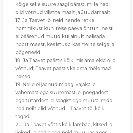
kõige selle suure saagi pärast, mille nad
olid võtnud vilistite maalt ja Juudamaalt.
17 Ja Taavet lõi neid nende retke
hommikust kuni teise päeva õhtuni; neist
ei pääsenud muud kui ainult nelisada
noort meest, kes istusid kaamelite selga ja
põgenesid.
18 Ja Taavet päästis kõik, mis amalekid olid
võtnud; Taavet päästis ka oma mõlemad
naised.
19 Neile ei jäänud midagi vajaka, ei
vähemast ega suuremast, ei poegadest
ega tütardest, ei saagist ega muust, mida
nad neilt olid võtnud – Taavet tõi kõik
tagasi.
20 Ja Taavet võttis kõik lambad, kitsed ja
veised, ja nad ajasid neid muu karja ees