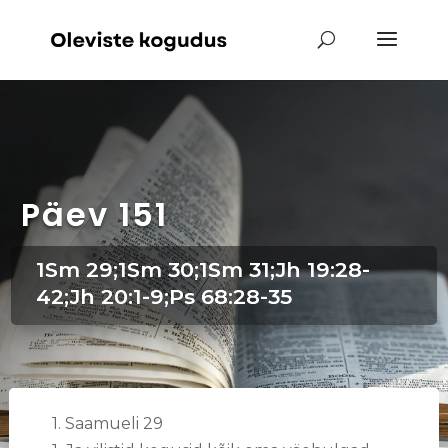
Päev 151
1Sm 29;1Sm 30;1Sm 31;Jh 19:28-
42;Jh 20:1-9;Ps 68:28-35
1. Saamueli 29