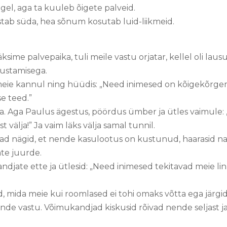
gel, aga ta kuuleb õigete palveid.
tab süda, hea sõnum kosutab luid-liikmeid.
ksime palvepaika, tuli meile vastu orjatar, kellel oli laus
nustamisega.
meie kannul ning hüüdis: „Need inimesed on kõigekõrge
se teed.”
a. Aga Paulus ägestus, pöördus ümber ja ütles vaimule: 
 välja!” Ja vaim läks välja samal tunnil.
dad nägid, et nende kasulootus on kustunud, haarasid nad
ate juurde.
ndjate ette ja ütlesid: „Need inimesed tekitavad meie li
 mida meie kui roomlased ei tohi omaks võtta ega järgid
nde vastu. Võimukandjad kiskusid rõivad nende seljast j