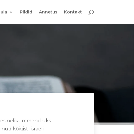
ula
Pildid
Annetus
Kontakt
ades nelikümmend üks
inud kõigist Iisraeli