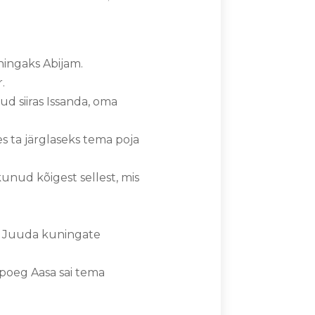
ningaks Abijam.
r.
ud siiras Issanda, oma
s ta järglaseks tema poja
kunud kõigest sellest, mis
tud Juuda kuningate
poeg Aasa sai tema