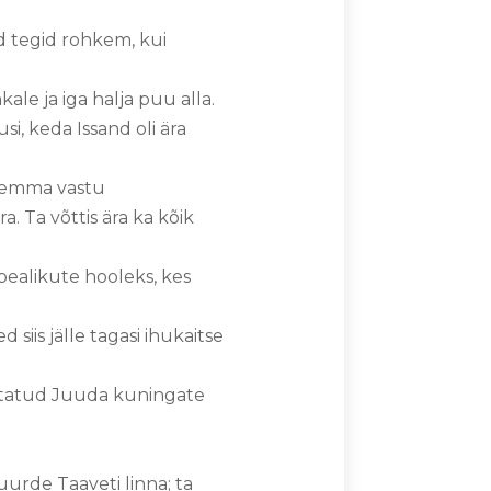
d tegid rohkem, kui
ale ja iga halja puu alla.
i, keda Issand oli ära
alemma vastu
a. Ta võttis ära ka kõik
pealikute hooleks, kes
 siis jälle tagasi ihukaitse
rjutatud Juuda kuningate
rde Taaveti linna; ta