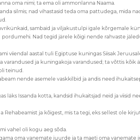
panna oma nimi; ta ema oli ammonlanna Naama.
sanda silmis; nad vihastasid teda oma pattudega, mida na
ud.
rikünkaid, sambaid ja viljakustulpi igale kõrgemale künk
pordumehi. Nad tegid järele kõigi nende rahvaste jäledus
i viiendal aastal tuli Egiptuse kuningas Siisak Jeruus
ja varandused ja kuningakoja varandused; ta võttis kõik är
li teinud.
abeam nende asemele vaskkilbid ja andis need ihukaitse
s läks Issanda kotta, kandsid ihukaitsjad neid ja viisid need
a Rehabeamist ja kõigest, mis ta tegi, eks sellest ole ki
i vahel oli kogu aeg sõda.
gama oma vanemate juurde ja ta maeti oma vanemate juu