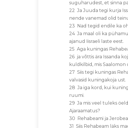
suguharudest, et sinna 
22 Ja Juuda tegi kurja Is
nende vanemad olid tein
23 Nad tegid endile ka ohv
24 Ja maal oli ka pühamu 
ajanud Iisraeli laste eest.
25 Aga kuningas Rehabeam
26 ja võttis ära Issanda ko
kuldkilbid, mis Saalomon o
27 Siis tegi kuningas Reh
valvasid kuningakoja ust.
28 Ja iga kord, kui kuninga
ruumi.
29 Ja mis veel tuleks öeld
Ajaraamatus?
30 Rehabeami ja Jerobeam
31 Siis Rehabeam läks ma