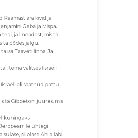
 Raamast ära kivid ja
Benjamini Geba ja Mispa.
tegi, ja linnadest, mis ta
s ta põdes jalgu.
 isa Taaveti linna. Ja
; tema valitses Iisraeli
Iisraeli oli saatnud pattu
s ta Gibbetoni juures, mis
el kuningaks.
d Jerobeamile ühtegi
sulase, siilolase Ahija läbi