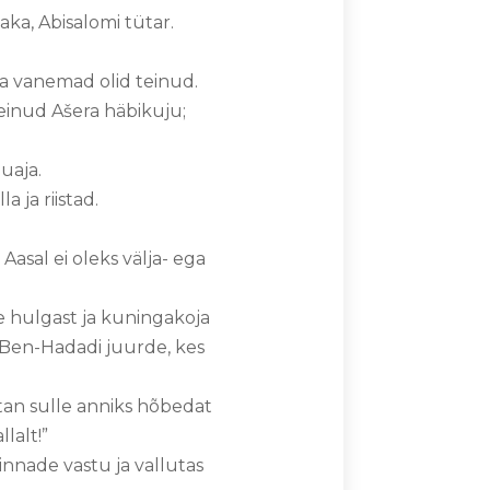
ka, Abisalomi tütar.
a vanemad olid teinud.
teinud Ašera häbikuju;
luaja.
la ja riistad.
Aasal ei oleks välja- ega
te hulgast ja kuningakoja
d Ben-Hadadi juurde, kes
kitan sulle anniks hõbedat
llalt!”
innade vastu ja vallutas