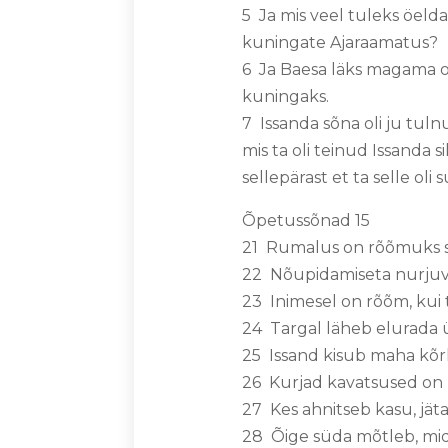
5 Ja mis veel tuleks öelda 
kuningate Ajaraamatus?
6 Ja Baesa läks magama o
kuningaks.
7 Issanda sõna oli ju tuln
mis ta oli teinud Issanda 
sellepärast et ta selle ol
Õpetussõnad 15
21 Rumalus on rõõmuks se
22 Nõupidamiseta nurjuv
23 Inimesel on rõõm, kui t
24 Targal läheb elurada ül
25 Issand kisub maha kõrki
26 Kurjad kavatsused on 
27 Kes ahnitseb kasu, jät
28 Õige süda mõtleb, mid