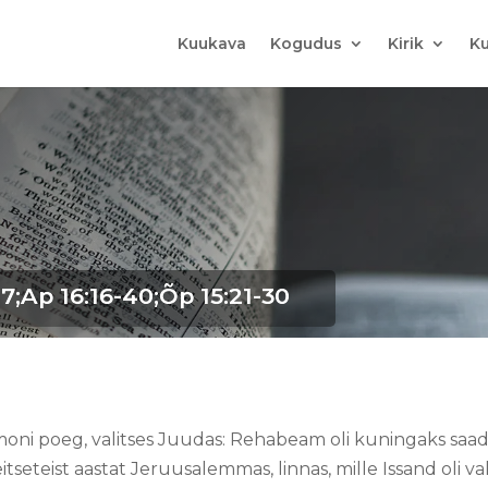
Kuukava
Kogudus
Kirik
Ku
-7;Ap 16:16-40;Õp 15:21-30
oni poeg, valitses Juudas: Rehabeam oli kuningaks sa
eitseteist aastat Jeruusalemmas, linnas, mille Issand oli val