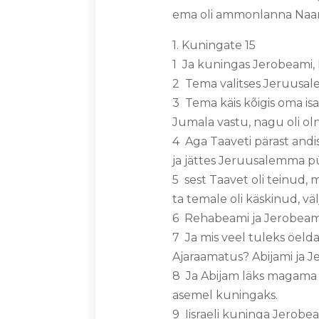
ema oli ammonlanna Naam
1. Kuningate 15
1 Ja kuningas Jerobeami,
2 Tema valitses Jeruusale
3 Tema käis kõigis oma isa
Jumala vastu, nagu oli oln
4 Aga Taaveti pärast andi
ja jättes Jeruusalemma p
5 sest Taavet oli teinud, 
ta temale oli käskinud, vä
6 Rehabeami ja Jerobeami 
7 Ja mis veel tuleks öelda
Ajaraamatus? Abijami ja J
8 Ja Abijam läks magama 
asemel kuningaks.
9 Iisraeli kuninga Jerob