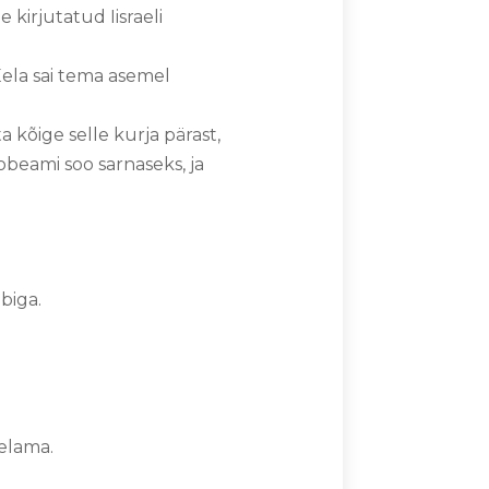
 kirjutatud Iisraeli
ela sai tema asemel
 kõige selle kurja pärast,
obeami soo sarnaseks, ja
biga.
 elama.