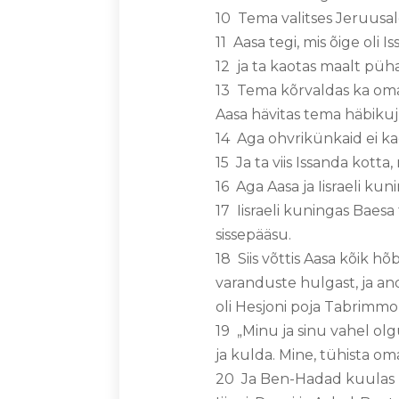
10 Tema valitses Jeruusa
11 Aasa tegi, mis õige oli 
12 ja ta kaotas maalt pü
13 Tema kõrvaldas ka oma 
Aasa hävitas tema häbikuju
14 Aga ohvrikünkaid ei kao
15 Ja ta viis Issanda kotta,
16 Aga Aasa ja Iisraeli ku
17 Iisraeli kuningas Baesa
sissepääsu.
18 Siis võttis Aasa kõik h
varanduste hulgast, ja an
oli Hesjoni poja Tabrimmo
19 „Minu ja sinu vahel olg
ja kulda. Mine, tühista oma
20 Ja Ben-Hadad kuulas ku