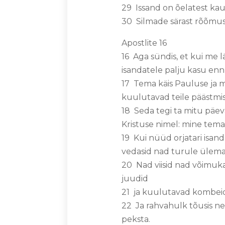
29 Issand on õelatest kau
30 Silmade särast rõõmus
Apostlite 16
16 Aga sündis, et kui me lä
isandatele palju kasu en
17 Tema käis Pauluse ja 
kuulutavad teile päästmi
18 Seda tegi ta mitu päev
Kristuse nimel: mine temast
19 Kui nüüd orjatari isan
vedasid nad turule ülem
20 Nad viisid nad võimuka
juudid
21 ja kuulutavad kombeid,
22 Ja rahvahulk tõusis ne
peksta.