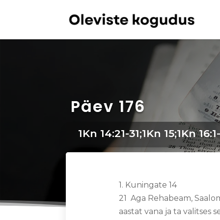
Päev 176
1Kn 14:21-31;1Kn 15;1Kn 16:1
1. Kuningate 14
21 Aga Rehabeam, Saalom
aastat vana ja ta valitses s