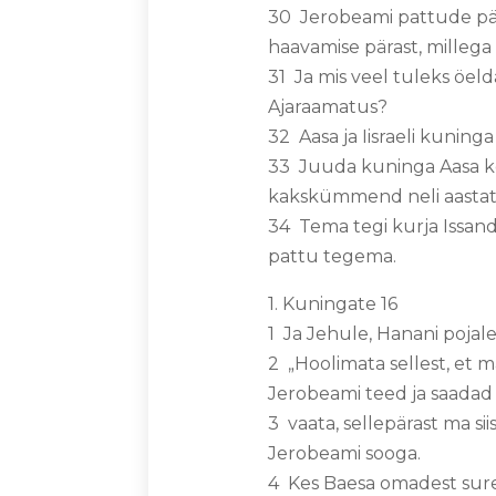
30 Jerobeami pattude päras
haavamise pärast, millega 
31 Ja mis veel tuleks öelda
Ajaraamatus?
32 Aasa ja Iisraeli kuning
33 Juuda kuninga Aasa kolm
kakskümmend neli aastat
34 Tema tegi kurja Issanda
pattu tegema.
1. Kuningate 16
1 Ja Jehule, Hanani pojale
2 „Hoolimata sellest, et m
Jerobeami teed ja saadad
3 vaata, sellepärast ma si
Jerobeami sooga.
4 Kes Baesa omadest sureb 