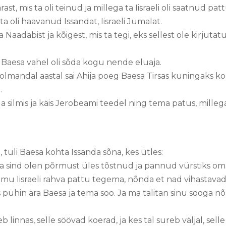
t, mis ta oli teinud ja millega ta Iisraeli oli saatnud p
ta oli haavanud Issandat, Iisraeli Jumalat.
 Naadabist ja kõigest, mis ta tegi, eks sellest ole kirjutat
a Baesa vahel oli sõda kogu nende eluaja.
andal aastal sai Ahija poeg Baesa Tirsas kuningaks kogu I
.
 silmis ja käis Jerobeami teedel ning tema patus, millega t
, tuli Baesa kohta Issanda sõna, kes ütles:
a sind olen põrmust üles tõstnud ja pannud vürstiks oma I
 mu Iisraeli rahva pattu tegema, nõnda et nad vihastav
is pühin ära Baesa ja tema soo. Ja ma talitan sinu sooga 
linnas, selle söövad koerad, ja kes tal sureb väljal, sell