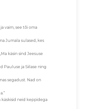
uja vaim, see tõi oma
ma Jumala sulased, kes
„Ma käsin sind Jeesuse
 Pauluse ja Siilase ning
nnas segadust. Nad on
a.”
a käskisid neid keppidega