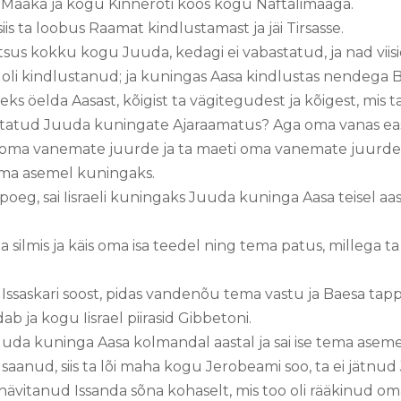
et-Maaka ja kogu Kinneroti koos kogu Naftalimaaga.
iis ta loobus Raamat kindlustamast ja jäi Tirsasse.
us kokku kogu Juuda, kedagi ei vabastatud, ja nad viisid
oli kindlustanud; ja kuningas Aasa kindlustas nendega 
eks öelda Aasast, kõigist ta vägitegudest ja kõigest, mis ta 
irjutatud Juuda kuningate Ajaraamatus? Aga oma vanas ea
oma vanemate juurde ja ta maeti oma vanemate juurde ta
ema asemel kuningaks.
eg, sai Iisraeli kuningaks Juuda kuninga Aasa teisel aastal
silmis ja käis oma isa teedel ning tema patus, millega ta 
Issaskari soost, pidas vandenõu tema vastu ja Baesa tappi
aadab ja kogu Iisrael piirasid Gibbetoni.
da kuninga Aasa kolmandal aastal ja sai ise tema asem
 saanud, siis ta lõi maha kogu Jerobeami soo, ta ei jätnu
 hävitanud Issanda sõna kohaselt, mis too oli rääkinud oma 