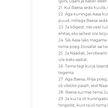
Ijjoni, Daani ja Aabel-Be
21 Kui Baesa seda kuulis, s
22 Aga kuningas Aasa kuts
puud, millega Baesa seda 
23 Ja kõigest, mis veel tul
ehitas, eks sellest ole k
24 Siis Aasa läks magama 
tema poeg Joosafat sai t
25 Ja Naadab, Jerobeami po
üle kaks aastat.
26 Tema tegi kurja Issanda 
tegema.
27 Aga Baesa, Ahija poeg, 
oli vilistite päralt, sest N
28 Baesa surmas tema Juu
29 Ja kui ta oli kuningaks
hingelist, kuni ta oli tema