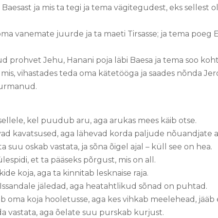
Baesast ja mis ta tegi ja tema vägitegudest, eks sellest ole
ma vanemate juurde ja ta maeti Tirsasse; ja tema poeg E
ud prohvet Jehu, Hanani poja läbi Baesa ja tema soo kohta
silmis, vihastades teda oma kätetööga ja saades nõnda Jer
i surmanud.
llele, kel puudub aru, aga arukas mees käib otse.
ad kavatsused, aga lähevad korda paljude nõuandjate a
a suu oskab vastata, ja sõna õigel ajal – küll see on hea.
espidi, et ta pääseks põrgust, mis on all.
de koja, aga ta kinnitab lesknaise raja.
Issandale jäledad, aga heatahtlikud sõnad on puhtad.
ab oma koja hooletusse, aga kes vihkab meelehead, jääb
a vastata, aga õelate suu purskab kurjust.