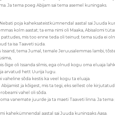
a. Ja tema poeg Abijam sai tema asemel kuningaks.
 Nebati poja kaheksateistkümnendal aastal sai Juuda ku
mmas kolm aastat; ta ema nimi oli Maaka, Abisalomi tüta
 pattudes, mis too enne teda oli teinud; tema süda ei oln
ud ta isa Taaveti süda.
s Issand, tema Jumal, temale Jeruusalemmas lambi, tõste
üsima,
mis õige oli Issanda silmis, ega olnud kogu oma eluaja lah
lja arvatud hett Uurija lugu.
vaheline sõda kestis ka veel kogu ta eluaja.
 Abijamist ja kõigest, mis ta tegi, eks sellest ole kirjuta
erobeami vahel oli sõda.
oma vanemate juurde ja ta maeti Taaveti linna. Ja tema 
eami kahekümnendal aastal sai Juuda kuningaks Aasa.