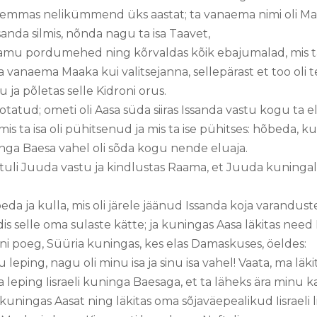
lemmas nelikümmend üks aastat; ta vanaema nimi oli Maa
Issanda silmis, nõnda nagu ta isa Taavet,
hamu pordumehed ning kõrvaldas kõik ebajumalad, mis t
vanaema Maaka kui valitsejanna, sellepärast et too oli 
 ja põletas selle Kidroni orus.
tatud; ometi oli Aasa süda siiras Issanda vastu kogu ta e
 mis ta isa oli pühitsenud ja mis ta ise pühitses: hõbeda, kul
ninga Baesa vahel oli sõda kogu nende eluaja.
 tuli Juuda vastu ja kindlustas Raama, et Juuda kuningal 
õbeda ja kulla, mis oli järele jäänud Issanda koja varandus
dis selle oma sulaste kätte; ja kuningas Aasa läkitas nee
ni poeg, Süüria kuningas, kes elas Damaskuses, öeldes:
u leping, nagu oli minu isa ja sinu isa vahel! Vaata, ma lä
 leping Iisraeli kuninga Baesaga, et ta läheks ära minu ka
ningas Aasat ning läkitas oma sõjaväepealikud Iisraeli l