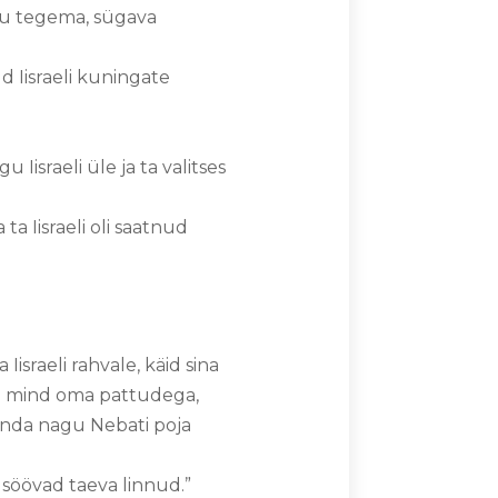
attu tegema, sügava
ud Iisraeli kuningate
israeli üle ja ta valitses
a Iisraeli oli saatnud
israeli rahvale, käid sina
ad mind oma pattudega,
nõnda nagu Nebati poja
e söövad taeva linnud.”