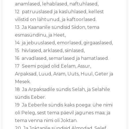
anamlased, lehablased, naftuhlased,
12 patruuslased ja kasluhlased, kellest
vilistid on lähtunud, ja kaftoorlased.
13 Ja Kaananile sündisid Siidon, tema
esmasündinu, ja Heet,
14 ja jebuuslased, emorlased, girgaaslased,
15 hiivlased, arklased, siinlased,
16 arvadlased, semarlased ja hamatlased.
17 Seemi pojad olid Eelam, Assur,
Arpaksad, Luud, Aram, Uuts, Huul, Geter ja
Mesek.
18 Ja Arpaksadile sündis Selah, ja Selahile
sündis Eeber.
19 Ja Eeberile sündis kaks poega: ühe nimi
oli Peleg, sest tema päevil jagunes maa; ja
tema venna nimi oli Joktan.
20 Ja Joktanile sündisid Almodad, Selef,