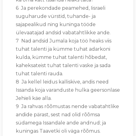
6 Ja perekondade peamehed, Iisraeli
suguharude vürstid, tuhande- ja
sajapealikud ning kuninga tööde
ülevaatajad andsid vabatahtlikke ande.
7 Nad andsid Jumala koja töö heaks viis
tuhat talenti ja kümme tuhat adarkoni
kulda, kümme tuhat talenti hõbedat,
kaheksateist tuhat talenti vaske ja sada
tuhat talenti rauda.
8 Ja kellel leidus kalliskive, andis need
Issanda koja varanduste hulka geersonlase
Jehieli käe alla.
9 Ja rahvas rõõmustas nende vabatahtlike
andide pärast, sest nad olid rõõmsa
südamega Issandale ande andnud; ja
kuningas Taavetki oli väga rõõmus.