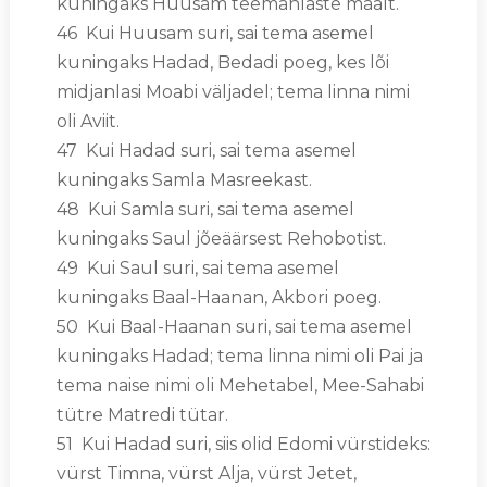
kuningaks Huusam teemanlaste maalt.
46 Kui Huusam suri, sai tema asemel
kuningaks Hadad, Bedadi poeg, kes lõi
midjanlasi Moabi väljadel; tema linna nimi
oli Aviit.
47 Kui Hadad suri, sai tema asemel
kuningaks Samla Masreekast.
48 Kui Samla suri, sai tema asemel
kuningaks Saul jõeäärsest Rehobotist.
49 Kui Saul suri, sai tema asemel
kuningaks Baal-Haanan, Akbori poeg.
50 Kui Baal-Haanan suri, sai tema asemel
kuningaks Hadad; tema linna nimi oli Pai ja
tema naise nimi oli Mehetabel, Mee-Sahabi
tütre Matredi tütar.
51 Kui Hadad suri, siis olid Edomi vürstideks:
vürst Timna, vürst Alja, vürst Jetet,