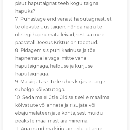
pisut haputaignat teeb kogu taigna
hapuks?
7 Puhastage end vanast haputaignast, et
te oleksite uus taigen, nõnda nagu te
oletegi hapnemata leivad; sest ka meie
paasatall Jeesus Kristus on tapetud.
8 Pidagem siis pühi kasinuse ja tõe
hapnemata leivaga, mitte vana
haputaignaga, halbuse ja kurjuse
haputaignaga.
9 Ma kirjutasin teile ühes kirjas, et ärge
suhelge kõlvatutega.
10 Seda ma ei ütle üldiselt selle maailma
kõlvatute või ahnete ja riisujate või
ebajumalateenijate kohta, sest muidu
peaksite maailmast ära minema.
11 Aga nüüd ma kirjutan teile, et ärge