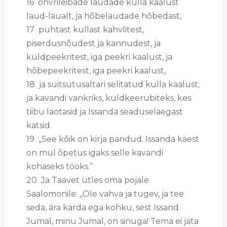
16 ohvrileibade laudade kulla kaalust
laud-laualt, ja hõbelaudade hõbedast,
17 puhtast kullast kahvlitest,
piserdusnõudest ja kannudest, ja
kuldpeekritest, iga peekri kaalust, ja
hõbepeekritest, iga peekri kaalust,
18 ja suitsutusaltari selitatud kulla kaalust;
ja kavandi vankriks, kuldkeerubiteks, kes
tiibu laotasid ja Issanda seaduselaegast
katsid.
19 „See kõik on kirja pandud. Issanda käest
on mul õpetus igaks selle kavandi
kohaseks tööks.”
20 Ja Taavet ütles oma pojale
Saalomonile: „Ole vahva ja tugev, ja tee
seda, ära karda ega kohku, sest Issand
Jumal, minu Jumal, on sinuga! Tema ei jäta