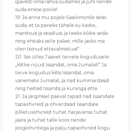
igavesti oma rahva südames ja juhi nende
süda enese poole!
19 Ja anna mu pojale Saalomonile siiras
süda, et ta paneks tähele su käske,
manitsusi ja seadlusi, ja teeks kõike seda
ning ehitaks selle palee, mille jaoks ma
olen teinud ettevalmistusi!”
20 Siis ütles Taavet tervele kogudusele:
„Kiitke nüüd Issandat, oma Jumalat!” Ja
terve kogudus kiitis Issandat, oma
vanemate Jumalat, ja nad kummardasid
ning heitsid Issanda ja kuninga ette.
21 Ja järgmisel päeval tapsid nad Issandale
tapaohvreid ja ohverdasid Issandale
põletusohvreid: tuhat härjavärssi, tuhat
jäära ja tuhat talle koos nende
joogiohvritega ja palju tapaohvreid kogu