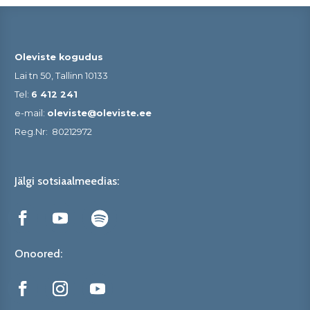
Oleviste kogudus
Lai tn 50, Tallinn 10133
Tel:
6 412 241
e-mail:
oleviste@oleviste.ee
Reg.Nr:
80212972
Jälgi sotsiaalmeedias:
Onoored: