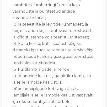
kambritest ümberringi Jumala koja
varanduste ja pühitsetud andide
varanduste tarvis;
13 ja preestrite ja leviitide rühmadest, ja
kogu Issanda kojas tehtavast teenistusest,
ja kõigist Issanda koja teenistusriistadest;
14 kulla kohta: kulla kaalust kõigiks
riistadeks igasuguse teenistuse tarvis, kõigi
hõberiistade kaalust, igasuguse teenistuse
tarvis olevaist riistadest;
15 kuldlambijalgade ja nende
kuldlampide kaalust, iga üksiku lambijala
ja selle lampide kaalust, ja
hõbelambijalgade kohta iga üksiku
lambijala ja selle lampide kaalust vastavalt
iga üksiku lambijala otstarbele;