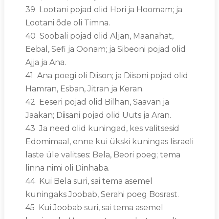
39 Lootani pojad olid Hori ja Hoomam; ja
Lootani õde oli Timna.
40 Soobali pojad olid Aljan, Maanahat,
Eebal, Sefi ja Oonam; ja Sibeoni pojad olid
Ajja ja Ana.
41 Ana poegi oli Diison; ja Diisoni pojad olid
Hamran, Esban, Jitran ja Keran.
42 Eeseri pojad olid Bilhan, Saavan ja
Jaakan; Diisani pojad olid Uuts ja Aran.
43 Ja need olid kuningad, kes valitsesid
Edomimaal, enne kui ükski kuningas Iisraeli
laste üle valitses: Bela, Beori poeg; tema
linna nimi oli Dinhaba.
44 Kui Bela suri, sai tema asemel
kuningaks Joobab, Serahi poeg Bosrast.
45 Kui Joobab suri, sai tema asemel