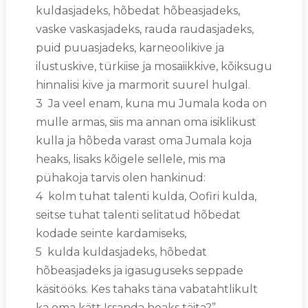
kuldasjadeks, hõbedat hõbeasjadeks,
vaske vaskasjadeks, rauda raudasjadeks,
puid puuasjadeks, karneoolikive ja
ilustuskive, türkiise ja mosaiikkive, kõiksugu
hinnalisi kive ja marmorit suurel hulgal.
3 Ja veel enam, kuna mu Jumala koda on
mulle armas, siis ma annan oma isiklikust
kulla ja hõbeda varast oma Jumala koja
heaks, lisaks kõigele sellele, mis ma
pühakoja tarvis olen hankinud:
4 kolm tuhat talenti kulda, Oofiri kulda,
seitse tuhat talenti selitatud hõbedat
kodade seinte kardamiseks,
5 kulda kuldasjadeks, hõbedat
hõbeasjadeks ja igasuguseks seppade
käsitööks. Kes tahaks täna vabatahtlikult
ka oma kätt Issanda heaks täita?”