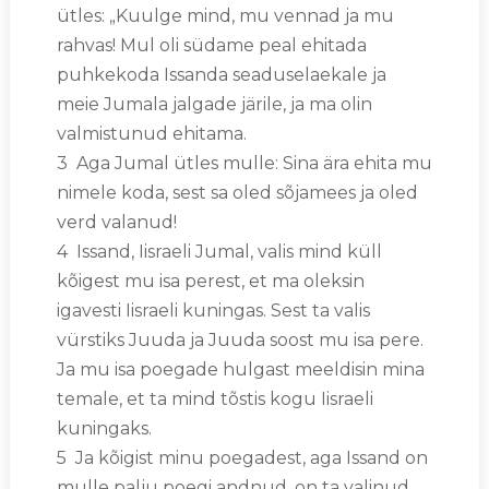
ütles: „Kuulge mind, mu vennad ja mu
rahvas! Mul oli südame peal ehitada
puhkekoda Issanda seaduselaekale ja
meie Jumala jalgade järile, ja ma olin
valmistunud ehitama.
3 Aga Jumal ütles mulle: Sina ära ehita mu
nimele koda, sest sa oled sõjamees ja oled
verd valanud!
4 Issand, Iisraeli Jumal, valis mind küll
kõigest mu isa perest, et ma oleksin
igavesti Iisraeli kuningas. Sest ta valis
vürstiks Juuda ja Juuda soost mu isa pere.
Ja mu isa poegade hulgast meeldisin mina
temale, et ta mind tõstis kogu Iisraeli
kuningaks.
5 Ja kõigist minu poegadest, aga Issand on
mulle palju poegi andnud, on ta valinud