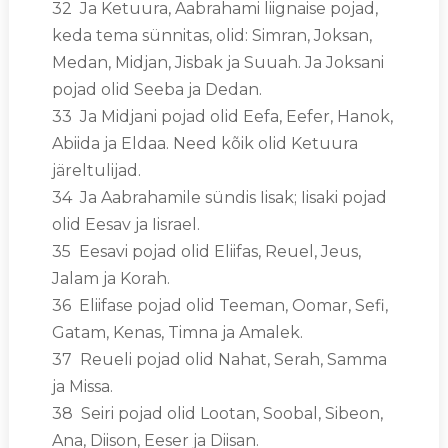
32 Ja Ketuura, Aabrahami liignaise pojad,
keda tema sünnitas, olid: Simran, Joksan,
Medan, Midjan, Jisbak ja Suuah. Ja Joksani
pojad olid Seeba ja Dedan.
33 Ja Midjani pojad olid Eefa, Eefer, Hanok,
Abiida ja Eldaa. Need kõik olid Ketuura
järeltulijad.
34 Ja Aabrahamile sündis Iisak; Iisaki pojad
olid Eesav ja Iisrael.
35 Eesavi pojad olid Eliifas, Reuel, Jeus,
Jalam ja Korah.
36 Eliifase pojad olid Teeman, Oomar, Sefi,
Gatam, Kenas, Timna ja Amalek.
37 Reueli pojad olid Nahat, Serah, Samma
ja Missa.
38 Seiri pojad olid Lootan, Soobal, Sibeon,
Ana, Diison, Eeser ja Diisan.