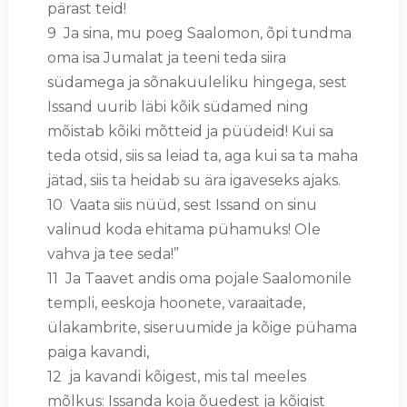
pärast teid!
9 Ja sina, mu poeg Saalomon, õpi tundma
oma isa Jumalat ja teeni teda siira
südamega ja sõnakuuleliku hingega, sest
Issand uurib läbi kõik südamed ning
mõistab kõiki mõtteid ja püüdeid! Kui sa
teda otsid, siis sa leiad ta, aga kui sa ta maha
jätad, siis ta heidab su ära igaveseks ajaks.
10 Vaata siis nüüd, sest Issand on sinu
valinud koda ehitama pühamuks! Ole
vahva ja tee seda!”
11 Ja Taavet andis oma pojale Saalomonile
templi, eeskoja hoonete, varaaitade,
ülakambrite, siseruumide ja kõige pühama
paiga kavandi,
12 ja kavandi kõigest, mis tal meeles
mõlkus: Issanda koja õuedest ja kõigist