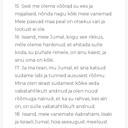
15 Sest me oleme võõrad su ees ja
majalised, nõnda nagu kõik meie vanemad.
Meie päevad maa peal on otsekui vari ja
lootust ei ole.
16 Issand, meie Jumal, kogu see rikkus,
mille oleme hankinud, et ehitada sulle
koda, su pühale nimele, on sinu käest, ja
sinu oma on kõik.
17 Ja ma tean, mu Jumal, et sina katsud
südame läbi ja tunned aususest rõõmu.
Mina olen siirast südamest kõike seda
vabatahtlikult andnud ja olen nüüd
rõõmuga näinud, et ka su rahvas, kes siin
on, on sulle vabatahtlikult andnud.
18 Issand, meie vanemate Aabrahami, Iisaki
ja Iisraeli Jumal, hoia seesugust meelsust