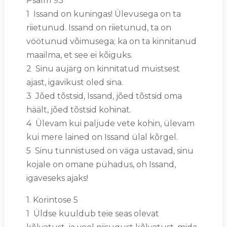
Psalm 93
1 Issand on kuningas! Ülevusega on ta
riietunud. Issand on riietunud, ta on
vöötunud võimusega; ka on ta kinnitanud
maailma, et see ei kõiguks.
2 Sinu aujärg on kinnitatud muistsest
ajast, igavikust oled sina.
3 Jõed tõstsid, Issand, jõed tõstsid oma
häält, jõed tõstsid kohinat.
4 Ülevam kui paljude vete kohin, ülevam
kui mere lained on Issand ülal kõrgel.
5 Sinu tunnistused on väga ustavad, sinu
kojale on omane pühadus, oh Issand,
igaveseks ajaks!
1. Korintose 5
1 Üldse kuuldub teie seas olevat