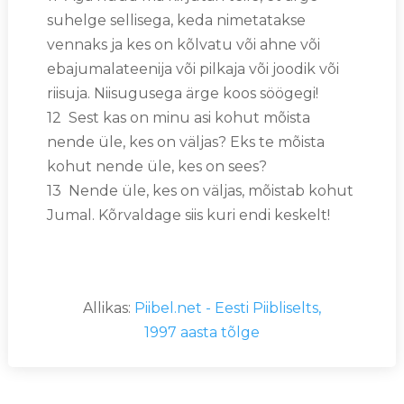
suhelge sellisega, keda nimetatakse
vennaks ja kes on kõlvatu või ahne või
ebajumalateenija või pilkaja või joodik või
riisuja. Niisugusega ärge koos söögegi!
12 Sest kas on minu asi kohut mõista
nende üle, kes on väljas? Eks te mõista
kohut nende üle, kes on sees?
13 Nende üle, kes on väljas, mõistab kohut
Jumal. Kõrvaldage siis kuri endi keskelt!
Allikas:
Piibel.net - Eesti Piibliselts,
1997 aasta tõlge