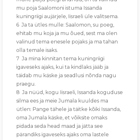
mu poja Saalomoni istuma Issanda
kuningriigi aujärjele, Iisraeli üle valitsema.
6 Ja ta ütles mulle: Saalomon, su poeg,
ehitab mu koja ja mu õued, sest ma olen
valinud tema enesele pojaks ja ma tahan
olla temale isaks.
7 Ja mina kinnitan tema kuningriigi
igaveseks ajaks, kui ta kindlaks jääb ja
täidab mu käske ja seadlusi nõnda nagu
praegu.
8 Ja nüüd, kogu Iisraeli, Issanda koguduse
silma ees ja meie Jumala kuuldes ma
ütlen: Pange tähele ja täitke kõiki Issanda,
oma Jumala käske, et võiksite omaks
pidada seda head maad ja jätta see
pärandiks igaveseks ajaks oma lastele