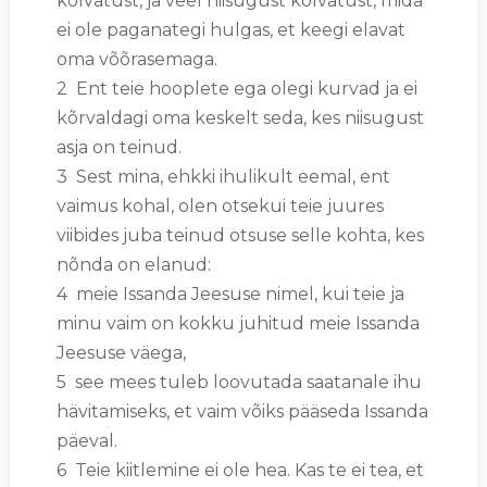
kõlvatust, ja veel niisugust kõlvatust, mida
ei ole paganategi hulgas, et keegi elavat
oma võõrasemaga.
2 Ent teie hooplete ega olegi kurvad ja ei
kõrvaldagi oma keskelt seda, kes niisugust
asja on teinud.
3 Sest mina, ehkki ihulikult eemal, ent
vaimus kohal, olen otsekui teie juures
viibides juba teinud otsuse selle kohta, kes
nõnda on elanud:
4 meie Issanda Jeesuse nimel, kui teie ja
minu vaim on kokku juhitud meie Issanda
Jeesuse väega,
5 see mees tuleb loovutada saatanale ihu
hävitamiseks, et vaim võiks pääseda Issanda
päeval.
6 Teie kiitlemine ei ole hea. Kas te ei tea, et