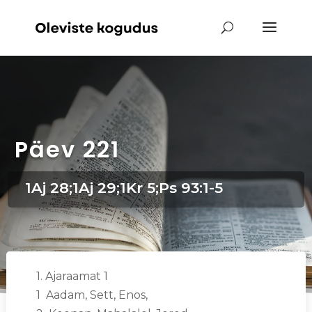
Päev 221
1Aj 28;1Aj 29;1Kr 5;Ps 93:1-5
1. Ajaraamat 1
1 Aadam, Sett, Enos,