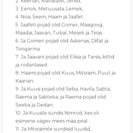
2 Keenan, Mahalalel, Jered,
3 Eenok, Metuusala, Lemek,
4 Noa, Seem, Haam ja Jaafet.
5 Jaafeti pojad olid Gomer, Maagoog,
Maadai, Jaavan, Tubal, Mesek ja Tiiras.
6 Ja Gomeri pojad olid Askenas, Diifat ja
Toogarma.
7 Ja Jaavani pojad olid Eliisa ja Tarsis, kittid
ja rodanlased.
8 Haami pojad olid Kuus, Mitsraim, Puut ja
Kaanan.
9 Ja Kuusi pojad olid Seba, Havila, Sabta,
Raema ja Sabteka; ja Raema pojad olid
Seeba ja Dedan.
10 Ja Kuusile sündis Nimrod, kes oli
esimene vägev mees maa peal.
11 Ja Mitsraimile sündisid luudid,