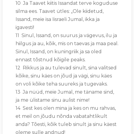
10 Ja Taavet kiitis Issandat terve koguduse
silma ees. Taavet ütles: „Ole kiidetud,
Issand, meie isa Iisraeli Jumal, ikka ja
igavesti!
11 Sinul, Issand, on suurus ja vägevus, ilu ja
hiilgus ja au, kõik, mis on taevas ja maa peal.
Sinul, Issand, on kuningriik ja sa oled
ennast tõstnud kõigile peaks.
12 Rikkus ja au tulevad sinult, sina valitsed
kõike, sinu käes on jõud ja vägi, sinu käes
on voli kõike teha suureks ja tugevaks.
13 Ja nüüd, meie Jumal, me täname sind,
ja me ülistame sinu aulist nime!
14 Sest kes olen mina ja kes on mu rahvas,
et meil on jõudu nõnda vabatahtlikult
anda? Tõesti, kõik tuleb sinult ja sinu käest
oleme sulle andnud!