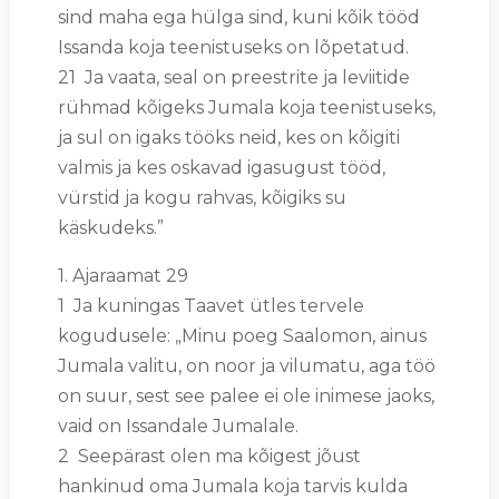
sind maha ega hülga sind, kuni kõik tööd
Issanda koja teenistuseks on lõpetatud.
21 Ja vaata, seal on preestrite ja leviitide
rühmad kõigeks Jumala koja teenistuseks,
ja sul on igaks tööks neid, kes on kõigiti
valmis ja kes oskavad igasugust tööd,
vürstid ja kogu rahvas, kõigiks su
käskudeks.”
1. Ajaraamat 29
1 Ja kuningas Taavet ütles tervele
kogudusele: „Minu poeg Saalomon, ainus
Jumala valitu, on noor ja vilumatu, aga töö
on suur, sest see palee ei ole inimese jaoks,
vaid on Issandale Jumalale.
2 Seepärast olen ma kõigest jõust
hankinud oma Jumala koja tarvis kulda