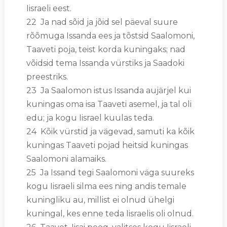
Iisraeli eest.
22 Ja nad sõid ja jõid sel päeval suure
rõõmuga Issanda ees ja tõstsid Saalomoni,
Taaveti poja, teist korda kuningaks; nad
võidsid tema Issanda vürstiks ja Saadoki
preestriks.
23 Ja Saalomon istus Issanda aujärjel kui
kuningas oma isa Taaveti asemel, ja tal oli
edu; ja kogu Iisrael kuulas teda.
24 Kõik vürstid ja vägevad, samuti ka kõik
kuningas Taaveti pojad heitsid kuningas
Saalomoni alamaiks.
25 Ja Issand tegi Saalomoni väga suureks
kogu Iisraeli silma ees ning andis temale
kuningliku au, millist ei olnud ühelgi
kuningal, kes enne teda Iisraelis oli olnud.