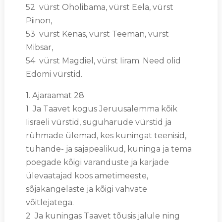
52 vürst Oholibama, vürst Eela, vürst
Piinon,
53 vürst Kenas, vürst Teeman, vürst
Mibsar,
54 vürst Magdiel, vürst Iiram. Need olid
Edomi vürstid.
1. Ajaraamat 28
1 Ja Taavet kogus Jeruusalemma kõik
Iisraeli vürstid, suguharude vürstid ja
rühmade ülemad, kes kuningat teenisid,
tuhande- ja sajapealikud, kuninga ja tema
poegade kõigi varanduste ja karjade
ülevaatajad koos ametimeeste,
sõjakangelaste ja kõigi vahvate
võitlejatega.
2 Ja kuningas Taavet tõusis jalule ning