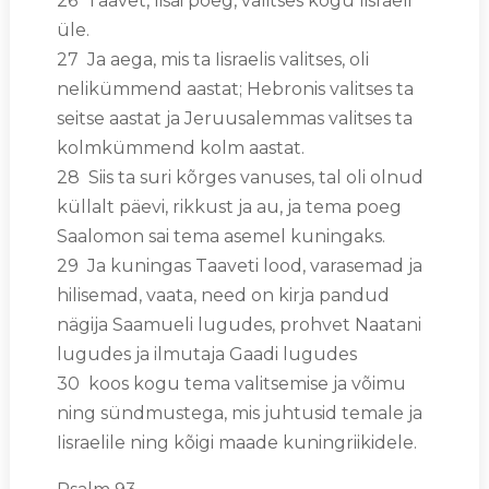
26 Taavet, Iisai poeg, valitses kogu Iisraeli
üle.
27 Ja aega, mis ta Iisraelis valitses, oli
nelikümmend aastat; Hebronis valitses ta
seitse aastat ja Jeruusalemmas valitses ta
kolmkümmend kolm aastat.
28 Siis ta suri kõrges vanuses, tal oli olnud
küllalt päevi, rikkust ja au, ja tema poeg
Saalomon sai tema asemel kuningaks.
29 Ja kuningas Taaveti lood, varasemad ja
hilisemad, vaata, need on kirja pandud
nägija Saamueli lugudes, prohvet Naatani
lugudes ja ilmutaja Gaadi lugudes
30 koos kogu tema valitsemise ja võimu
ning sündmustega, mis juhtusid temale ja
Iisraelile ning kõigi maade kuningriikidele.