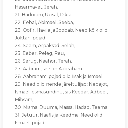
Hasarmavet, Jerah,
21 Hadoram, Uusal, Dikla,
22 Eebal, Abimael, Seeba,
23 Oofir, Havila ja Joobab. Need kõik olid
Joktani pojad.
24 Seem, Arpaksad, Selah,
25 Eeber, Peleg, Reu,
26 Serug, Naahor, Terah,
27 Aabram, see on Aabraham.
28 Aabrahami pojad olid Iisak ja Ismael.
29 Need olid nende järeltulijad: Nebajot,
Ismaeli esmasündinu, siis Keedar, Adbeel,
Mibsam,
30 Misma, Duuma, Massa, Hadad, Teema,
31 Jetuur, Naafis ja Keedma. Need olid
Ismaeli pojad.