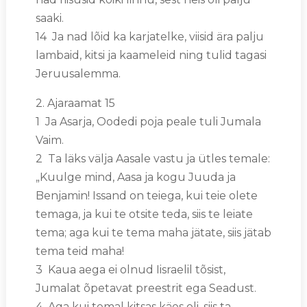
saaki.
14 Ja nad lõid ka karjatelke, viisid ära palju
lambaid, kitsi ja kaameleid ning tulid tagasi
Jeruusalemma.
2. Ajaraamat 15
1 Ja Asarja, Oodedi poja peale tuli Jumala
Vaim.
2 Ta läks välja Aasale vastu ja ütles temale:
„Kuulge mind, Aasa ja kogu Juuda ja
Benjamin! Issand on teiega, kui teie olete
temaga, ja kui te otsite teda, siis te leiate
tema; aga kui te tema maha jätate, siis jätab
tema teid maha!
3 Kaua aega ei olnud Iisraelil tõsist,
Jumalat õpetavat preestrit ega Seadust.
4 Aga kui temal kitsas käes oli, siis ta