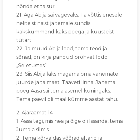
nõnda et ta suri.
21 Aga Abija sai vägevaks. Ta võttis enesele
neliteist naist ja temale sündis
kakskümmend kaks poega ja kuusteist
tütart.
22 Ja muud Abija lood, tema teod ja
sõnad, on kirja pandud prohvet Iddo
„Seletustes”.
23 Siis Abija läks magama oma vanemate
juurde ja ta maeti Taaveti linna. Ja tema
poeg Aasa sai tema asemel kuningaks.
Tema päevil oli maal kümme aastat rahu.
2. Ajaraamat 14
1 Aasa tegi, mis hea ja õige oli Issanda, tema
Jumala silmis.
2 Tema kõrvaldas võõrad altarid ja