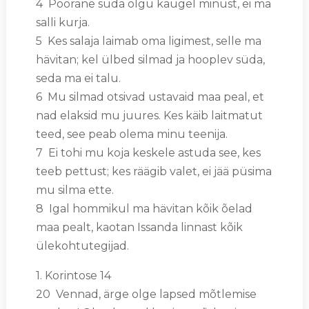
4 Pöörane süda olgu kaugel minust, ei ma
salli kurja.
5 Kes salaja laimab oma ligimest, selle ma
hävitan; kel ülbed silmad ja hooplev süda,
seda ma ei talu.
6 Mu silmad otsivad ustavaid maa peal, et
nad elaksid mu juures. Kes käib laitmatut
teed, see peab olema minu teenija.
7 Ei tohi mu koja keskele astuda see, kes
teeb pettust; kes räägib valet, ei jää püsima
mu silma ette.
8 Igal hommikul ma hävitan kõik õelad
maa pealt, kaotan Issanda linnast kõik
ülekohtutegijad.
1. Korintose 14
20 Vennad, ärge olge lapsed mõtlemise