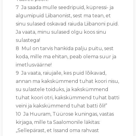
7 Ja saada mulle seedripuid, küpressi- ja
algumipuid Liibanonist, sest ma tean, et
sinu sulased oskavad raiuda Liibanoni puid.
Ja vaata, minu sulased olgu koos sinu
sulastega!
8 Mul on tarvis hankida palju puitu, sest
koda, mille ma ehitan, peab olema suur ja
imetlusväärne!
9 Ja vaata, raiujaile, kes puid lõikavad,
annan ma kakskümmend tuhat koori nisu,
su sulastele toiduks, ja kakskümmend
tuhat koori otri, kakskümmend tuhat batti
veini ja kakskümmend tuhat batti õli!”
10 Ja Huuram, Tüürose kuningas, vastas
kirjaga, mille ta Saalomonile läkitas:
„Sellepärast, et Issand oma rahvast