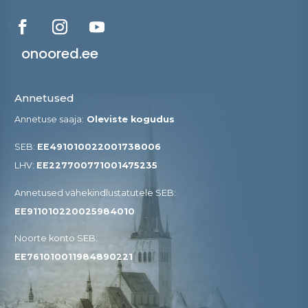
onoored.ee
Annetused
Annetuse saaja:
Oleviste kogudus
SEB:
EE491010022001738006
LHV:
EE227700771001475235
Annetused vähekindlustatutele SEB​:
EE911010220025984010
Noorte konto SEB:
EE761010011984890221