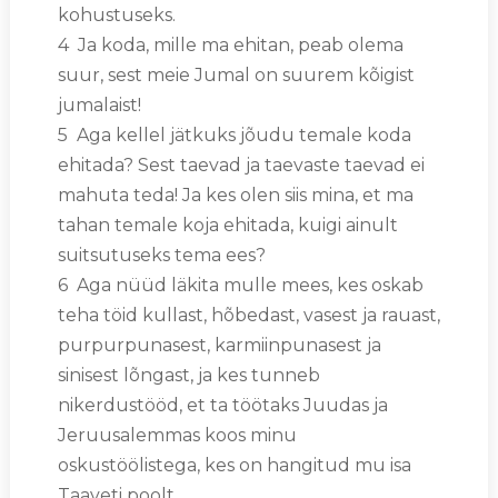
kohustuseks.
4 Ja koda, mille ma ehitan, peab olema
suur, sest meie Jumal on suurem kõigist
jumalaist!
5 Aga kellel jätkuks jõudu temale koda
ehitada? Sest taevad ja taevaste taevad ei
mahuta teda! Ja kes olen siis mina, et ma
tahan temale koja ehitada, kuigi ainult
suitsutuseks tema ees?
6 Aga nüüd läkita mulle mees, kes oskab
teha töid kullast, hõbedast, vasest ja rauast,
purpurpunasest, karmiinpunasest ja
sinisest lõngast, ja kes tunneb
nikerdustööd, et ta töötaks Juudas ja
Jeruusalemmas koos minu
oskustöölistega, kes on hangitud mu isa
Taaveti poolt.