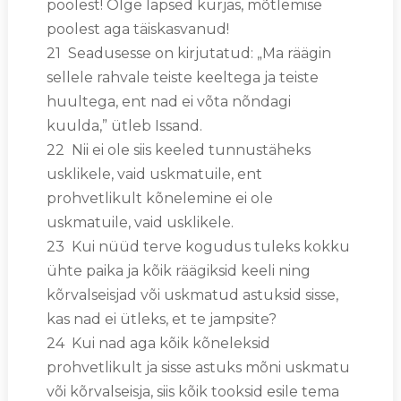
poolest! Olge lapsed kurjas, mõtlemise
poolest aga täiskasvanud!
21 Seadusesse on kirjutatud: „Ma räägin
sellele rahvale teiste keeltega ja teiste
huultega, ent nad ei võta nõndagi
kuulda,” ütleb Issand.
22 Nii ei ole siis keeled tunnustäheks
usklikele, vaid uskmatuile, ent
prohvetlikult kõnelemine ei ole
uskmatuile, vaid usklikele.
23 Kui nüüd terve kogudus tuleks kokku
ühte paika ja kõik räägiksid keeli ning
kõrvalseisjad või uskmatud astuksid sisse,
kas nad ei ütleks, et te jampsite?
24 Kui nad aga kõik kõneleksid
prohvetlikult ja sisse astuks mõni uskmatu
või kõrvalseisja, siis kõik tooksid esile tema