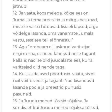
jätnud!
12 Ja vaata, koos meiega, kõige ees on
Jumal ja tema preestrid ja märgupasunad,
mis teie vastu hüüavad. Iisraeli lapsed, ärge
võidelge Issanda, oma vanemate Jumala
vastu, sest see teil ei õnnestu!”
13 Aga Jerobeam oli lasknud varitsejad
ringi minna, et need läheksid neile tagant
kallale; nad ise olid juudalaste ees, kuna
varitsejad olid nende taga.
14 Kui juudalased pöördusid, vaata, siis oli
neil võitlus eest ja tagant. Nad kisendasid
Issanda poole ja preestrid puhusid
pasunaid.
15 Ja Juuda mehed tõstsid sõjakisa. Ja
sündis, et kui Juuda mehed sõjakisa tõstsid,