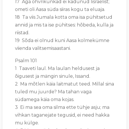
17 Aga ohvrikünkad ei kadunud Iisraelist;
ometi oli Aasa süda siiras kogu ta eluaja.
18 Ta viis Jumala kotta oma isa pühitsetud
annid ja mis ta ise pühitses: hõbeda, kulla ja
riistad.
19 Sõda ei olnud kuni Aasa kolmekümne
viienda valitsemisaastani.
Psalm 101
1 Taaveti laul. Ma laulan heldusest ja
õigusest ja mängin sinule, Issand.
2 Ma mõtlen käia laitmatut teed. Millal sina
tuled mu juurde? Ma tahan vaga
südamega käia oma kojas.
3 Ei ma sea oma silma ette tühje asju; ma
vihkan taganejate tegusid, ei need hakka
mu külge.