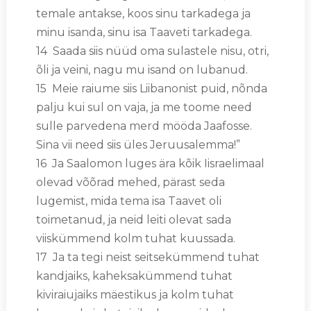
temale antakse, koos sinu tarkadega ja
minu isanda, sinu isa Taaveti tarkadega.
14 Saada siis nüüd oma sulastele nisu, otri,
õli ja veini, nagu mu isand on lubanud.
15 Meie raiume siis Liibanonist puid, nõnda
palju kui sul on vaja, ja me toome need
sulle parvedena merd mööda Jaafosse.
Sina vii need siis üles Jeruusalemma!”
16 Ja Saalomon luges ära kõik Iisraelimaal
olevad võõrad mehed, pärast seda
lugemist, mida tema isa Taavet oli
toimetanud, ja neid leiti olevat sada
viiskümmend kolm tuhat kuussada.
17 Ja ta tegi neist seitsekümmend tuhat
kandjaiks, kaheksakümmend tuhat
kiviraiujaiks mäestikus ja kolm tuhat