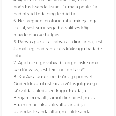
pöördus Issanda, Iisraeli Jumala poole. Ja
nad otsisid teda ning leidsid ta.
5 Neil aegadel ei olnud rahu minejal ega
tulijal, sest suur segadus valitses kõigi
maade elanike hulgas.
6 Rahvas purustas rahvast ja linn linna, sest
Jumal tegi nad rahutuks kõiksugu hädade
läbi.
7 Aga teie olge vahvad ja ärge laske oma
käsi lõdvaks, sest teie tööl on tasu!”
8 Kui Aasa kuulis neid sõnu ja prohvet
Oodedi kuulutust, siis ta võttis julguse ja
kõrvaldas jäledused kogu Juuda ja
Benjamini maalt, samuti linnadest, mis ta
Efraimi mäestikus oli vallutanud, ja
uuendas Issanda altari, mis oli Issanda