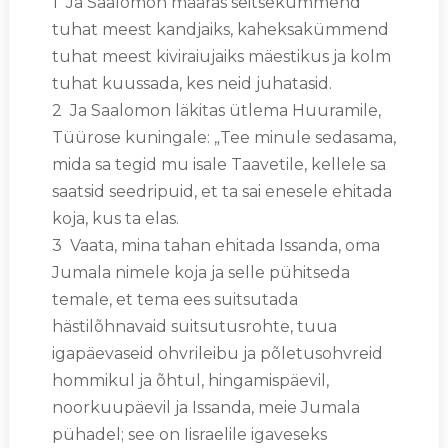
1 Ja Saalomon määras seitsekümmend
tuhat meest kandjaiks, kaheksakümmend
tuhat meest kiviraiujaiks mäestikus ja kolm
tuhat kuussada, kes neid juhatasid.
2 Ja Saalomon läkitas ütlema Huuramile,
Tüürose kuningale: „Tee minule sedasama,
mida sa tegid mu isale Taavetile, kellele sa
saatsid seedripuid, et ta sai enesele ehitada
koja, kus ta elas.
3 Vaata, mina tahan ehitada Issanda, oma
Jumala nimele koja ja selle pühitseda
temale, et tema ees suitsutada
hästilõhnavaid suitsutusrohte, tuua
igapäevaseid ohvrileibu ja põletusohvreid
hommikul ja õhtul, hingamispäevil,
noorkuupäevil ja Issanda, meie Jumala
pühadel; see on Iisraelile igaveseks