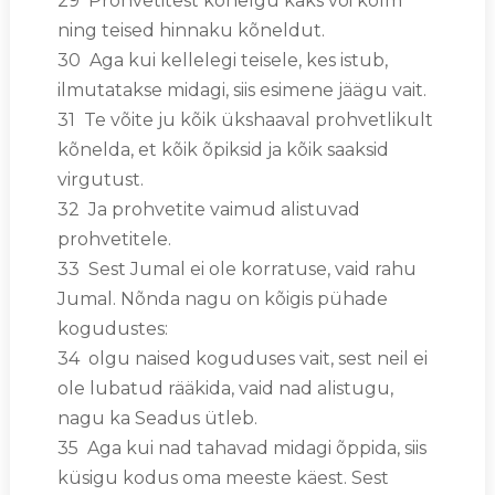
29 Prohvetitest kõnelgu kaks või kolm
ning teised hinnaku kõneldut.
30 Aga kui kellelegi teisele, kes istub,
ilmutatakse midagi, siis esimene jäägu vait.
31 Te võite ju kõik ükshaaval prohvetlikult
kõnelda, et kõik õpiksid ja kõik saaksid
virgutust.
32 Ja prohvetite vaimud alistuvad
prohvetitele.
33 Sest Jumal ei ole korratuse, vaid rahu
Jumal. Nõnda nagu on kõigis pühade
kogudustes:
34 olgu naised koguduses vait, sest neil ei
ole lubatud rääkida, vaid nad alistugu,
nagu ka Seadus ütleb.
35 Aga kui nad tahavad midagi õppida, siis
küsigu kodus oma meeste käest. Sest