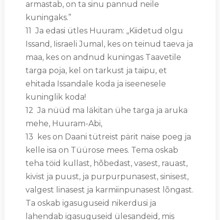
armastab, on ta sinu pannud neile
kuningaks.”
11 Ja edasi ütles Huuram: „Kiidetud olgu
Issand, Iisraeli Jumal, kes on teinud taeva ja
maa, kes on andnud kuningas Taavetile
targa poja, kel on tarkust ja taipu, et
ehitada Issandale koda ja iseenesele
kuninglik koda!
12 Ja nüüd ma läkitan ühe targa ja aruka
mehe, Huuram-Abi,
13 kes on Daani tütreist pärit naise poeg ja
kelle isa on Tüürose mees. Tema oskab
teha töid kullast, hõbedast, vasest, rauast,
kivist ja puust, ja purpurpunasest, sinisest,
valgest linasest ja karmiinpunasest lõngast.
Ta oskab igasuguseid nikerdusi ja
lahendab igasuguseid ülesandeid, mis