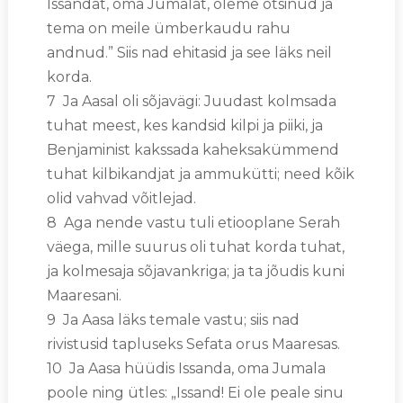
Issandat, oma Jumalat, oleme otsinud ja
tema on meile ümberkaudu rahu
andnud.” Siis nad ehitasid ja see läks neil
korda.
7 Ja Aasal oli sõjavägi: Juudast kolmsada
tuhat meest, kes kandsid kilpi ja piiki, ja
Benjaminist kakssada kaheksakümmend
tuhat kilbikandjat ja ammukütti; need kõik
olid vahvad võitlejad.
8 Aga nende vastu tuli etiooplane Serah
väega, mille suurus oli tuhat korda tuhat,
ja kolmesaja sõjavankriga; ja ta jõudis kuni
Maaresani.
9 Ja Aasa läks temale vastu; siis nad
rivistusid tapluseks Sefata orus Maaresas.
10 Ja Aasa hüüdis Issanda, oma Jumala
poole ning ütles: „Issand! Ei ole peale sinu