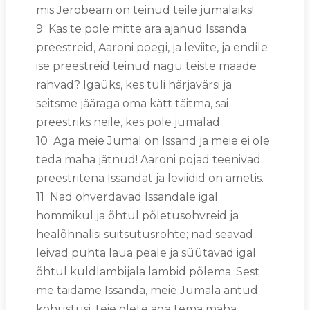
mis Jerobeam on teinud teile jumalaiks!
9 Kas te pole mitte ära ajanud Issanda
preestreid, Aaroni poegi, ja leviite, ja endile
ise preestreid teinud nagu teiste maade
rahvad? Igaüks, kes tuli härjavärsi ja
seitsme jääraga oma kätt täitma, sai
preestriks neile, kes pole jumalad.
10 Aga meie Jumal on Issand ja meie ei ole
teda maha jätnud! Aaroni pojad teenivad
preestritena Issandat ja leviidid on ametis.
11 Nad ohverdavad Issandale igal
hommikul ja õhtul põletusohvreid ja
healõhnalisi suitsutusrohte; nad seavad
leivad puhta laua peale ja süütavad igal
õhtul kuldlambijala lambid põlema. Sest
me täidame Issanda, meie Jumala antud
kohustusi, teie olete aga tema maha