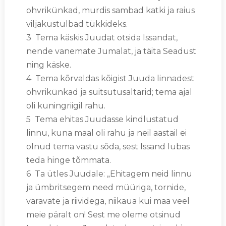
ohvrikünkad, murdis sambad katki ja raius
viljakustulbad tükkideks.
3 Tema käskis Juudat otsida Issandat,
nende vanemate Jumalat, ja täita Seadust
ning käske.
4 Tema kõrvaldas kõigist Juuda linnadest
ohvrikünkad ja suitsutusaltarid; tema ajal
oli kuningriigil rahu.
5 Tema ehitas Juudasse kindlustatud
linnu, kuna maal oli rahu ja neil aastail ei
olnud tema vastu sõda, sest Issand lubas
teda hinge tõmmata.
6 Ta ütles Juudale: „Ehitagem neid linnu
ja ümbritsegem need müüriga, tornide,
väravate ja riividega, niikaua kui maa veel
meie päralt on! Sest me oleme otsinud