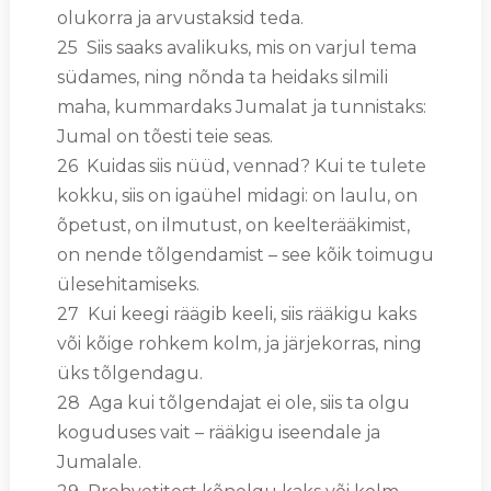
olukorra ja arvustaksid teda.
25 Siis saaks avalikuks, mis on varjul tema
südames, ning nõnda ta heidaks silmili
maha, kummardaks Jumalat ja tunnistaks:
Jumal on tõesti teie seas.
26 Kuidas siis nüüd, vennad? Kui te tulete
kokku, siis on igaühel midagi: on laulu, on
õpetust, on ilmutust, on keelterääkimist,
on nende tõlgendamist – see kõik toimugu
ülesehitamiseks.
27 Kui keegi räägib keeli, siis rääkigu kaks
või kõige rohkem kolm, ja järjekorras, ning
üks tõlgendagu.
28 Aga kui tõlgendajat ei ole, siis ta olgu
koguduses vait – rääkigu iseendale ja
Jumalale.