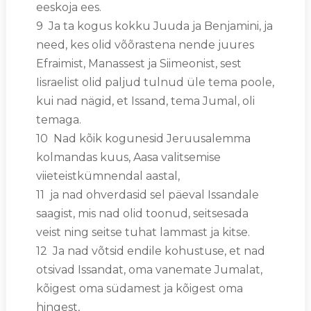
eeskoja ees.
9 Ja ta kogus kokku Juuda ja Benjamini, ja
need, kes olid võõrastena nende juures
Efraimist, Manassest ja Siimeonist, sest
Iisraelist olid paljud tulnud üle tema poole,
kui nad nägid, et Issand, tema Jumal, oli
temaga.
10 Nad kõik kogunesid Jeruusalemma
kolmandas kuus, Aasa valitsemise
viieteistkümnendal aastal,
11 ja nad ohverdasid sel päeval Issandale
saagist, mis nad olid toonud, seitsesada
veist ning seitse tuhat lammast ja kitse.
12 Ja nad võtsid endile kohustuse, et nad
otsivad Issandat, oma vanemate Jumalat,
kõigest oma südamest ja kõigest oma
hingest,