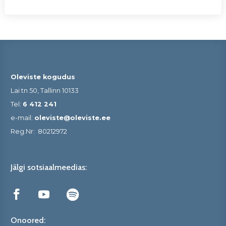
Oleviste kogudus
Lai tn 50, Tallinn 10133
Tel:
6 412 241
e-mail:
oleviste@oleviste.ee
Reg.Nr:
80212972
Jälgi sotsiaalmeedias:
Onoored: