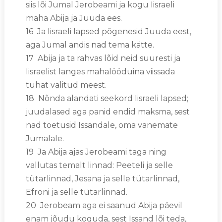
siis lõi Jumal Jerobeami ja kogu Iisraeli
maha Abija ja Juuda ees.
16 Ja Iisraeli lapsed põgenesid Juuda eest,
aga Jumal andis nad tema kätte.
17 Abija ja ta rahvas lõid neid suuresti ja
Iisraelist langes mahalööduina viissada
tuhat valitud meest.
18 Nõnda alandati seekord Iisraeli lapsed;
juudalased aga panid endid maksma, sest
nad toetusid Issandale, oma vanemate
Jumalale.
19 Ja Abija ajas Jerobeami taga ning
vallutas temalt linnad: Peeteli ja selle
tütarlinnad, Jesana ja selle tütarlinnad,
Efroni ja selle tütarlinnad.
20 Jerobeam aga ei saanud Abija päevil
enam jõudu koguda, sest Issand lõi teda,