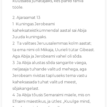
kuussada juhatajaiks, kes panid rahva
tööle.
2. Ajaraamat 13
1 Kuningas Jerobeami
kaheksateistkümnendal aastal sai Abija
Juuda kuningaks.
2 Ta valitses Jeruusalemmas kolm aastat;
ta ema nimi oli Miikaja, Uurieli tütar Gibeast.
Aga Abija ja Jerobeami vahel oli sõda.
3 Ja Abija alustas sõda sangarite väega,
neljasaja tuhande valitud mehega, aga
Jerobeam rivistas tapluseks tema vastu
kaheksasada tuhat valitud meest,
sõjakangelast.
4 Ja Abija tõusis Semaraimi mäele, mis on
Efraimi mäestikus, ja ütles: „Kuulge mind,