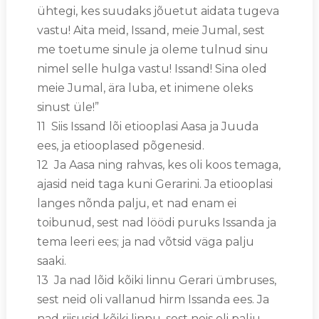
ühtegi, kes suudaks jõuetut aidata tugeva
vastu! Aita meid, Issand, meie Jumal, sest
me toetume sinule ja oleme tulnud sinu
nimel selle hulga vastu! Issand! Sina oled
meie Jumal, ära luba, et inimene oleks
sinust üle!”
11 Siis Issand lõi etiooplasi Aasa ja Juuda
ees, ja etiooplased põgenesid.
12 Ja Aasa ning rahvas, kes oli koos temaga,
ajasid neid taga kuni Gerarini. Ja etiooplasi
langes nõnda palju, et nad enam ei
toibunud, sest nad löödi puruks Issanda ja
tema leeri ees; ja nad võtsid väga palju
saaki.
13 Ja nad lõid kõiki linnu Gerari ümbruses,
sest neid oli vallanud hirm Issanda ees. Ja
nad riisusid kõiki linnu, sest neis oli palju