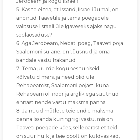
Jerobeam ja kogu Iisrael!
5 Kas te ei tea, et Issand, Iisraeli Jumal, on
andnud Taavetile ja tema poegadele
valitsuse Iisraeli üle igaveseks ajaks nagu
soolaosaduse?
6 Aga Jerobeam, Nebati poeg, Taaveti poja
Saalomoni sulane, on tõusnud ja oma
isandale vastu hakanud.
7 Tema juurde kogunes tühiseid,
kõlvatuid mehi, ja need olid üle
Rehabeamist, Saalomoni pojast, kuna
Rehabeam oli noor ja arglik ega suutnud
ennast nende vastu maksma panna.
8 Ja nüüd mõtlete teie endid maksma
panna Issanda kuningriigi vastu, mis on
Taaveti poegade käes, sellepärast et teid
on suur hulk ja teie poolt on kuldvasikad,