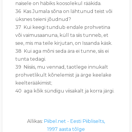
naisele on häbiks koosolekul rääkida.
36 Kas Jumala sõna on lähtunud teist või
üksnes teieni jõudnud?
37 Kui keegi tundub endale prohvetina
või vaimusaanuna, küll ta siis tunneb, et
see, mis ma teile kirjutan, on Issanda käsk.
38 Kui aga mõni seda ära ei tunne, siis ei
tunta tedagi.
39 Niisiis, mu vennad, taotlege innukalt
prohvetlikult kõnelemist ja ärge keelake
keelterääkimist;
40 aga kõik sündigu viisakalt ja korra järgi.
Allikas:
Piibel.net - Eesti Piibliselts,
1997 aasta tõlge