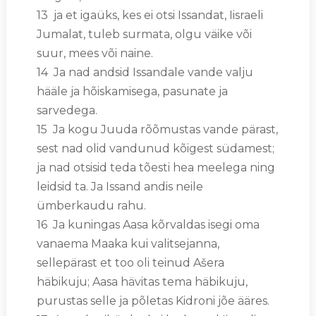
13 ja et igaüks, kes ei otsi Issandat, Iisraeli
Jumalat, tuleb surmata, olgu väike või
suur, mees või naine.
14 Ja nad andsid Issandale vande valju
hääle ja hõiskamisega, pasunate ja
sarvedega.
15 Ja kogu Juuda rõõmustas vande pärast,
sest nad olid vandunud kõigest südamest;
ja nad otsisid teda tõesti hea meelega ning
leidsid ta. Ja Issand andis neile
ümberkaudu rahu.
16 Ja kuningas Aasa kõrvaldas isegi oma
vanaema Maaka kui valitsejanna,
sellepärast et too oli teinud Ašera
häbikuju; Aasa hävitas tema häbikuju,
purustas selle ja põletas Kidroni jõe ääres.