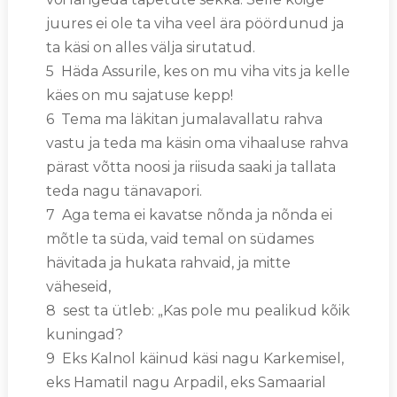
juures ei ole ta viha veel ära pöördunud ja
ta käsi on alles välja sirutatud.
5 Häda Assurile, kes on mu viha vits ja kelle
käes on mu sajatuse kepp!
6 Tema ma läkitan jumalavallatu rahva
vastu ja teda ma käsin oma vihaaluse rahva
pärast võtta noosi ja riisuda saaki ja tallata
teda nagu tänavapori.
7 Aga tema ei kavatse nõnda ja nõnda ei
mõtle ta süda, vaid temal on südames
hävitada ja hukata rahvaid, ja mitte
väheseid,
8 sest ta ütleb: „Kas pole mu pealikud kõik
kuningad?
9 Eks Kalnol käinud käsi nagu Karkemisel,
eks Hamatil nagu Arpadil, eks Samaarial