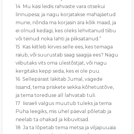
14 Mu käsi leidis rahvaste vara otsekui
linnupesa; ja nagu korjatakse mahajäetud
mune, nõnda ma korjasin ära kõik maad, ja
ei olnud kedagi, kes oleks lehvitanud tiibu
või teinud noka lahti ja piiksatanud.”
15 Kas kiitleb kirves selle ees, kes temaga
raiub, või suurustab saag saagija ees? Nagu
viibutaks vits oma ülestõstjat, või nagu
kergitaks kepp seda, kes ei ole puu.
16 Sellepärast läkitab Jumal, vägede
Issand, tema priskete sekka kõhetustõve,
ja tema toreduse all lahvatab tuli.
17 Iisraeli valgus muutub tuleks ja tema
Püha leegiks, mis ühel päeval põletab ja
neelab ta ohakad ja kibuvitsad.
18 Ja ta lõpetab tema metsa ja viljapuuaia