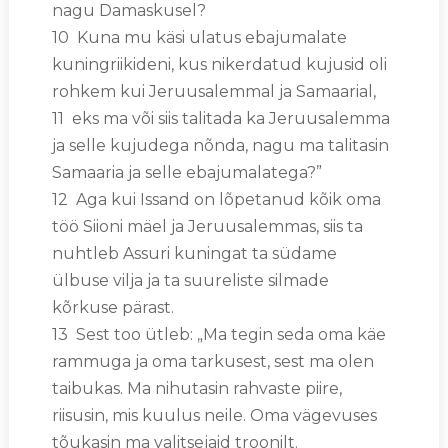
nagu Damaskusel?
10 Kuna mu käsi ulatus ebajumalate
kuningriikideni, kus nikerdatud kujusid oli
rohkem kui Jeruusalemmal ja Samaarial,
11 eks ma või siis talitada ka Jeruusalemma
ja selle kujudega nõnda, nagu ma talitasin
Samaaria ja selle ebajumalatega?”
12 Aga kui Issand on lõpetanud kõik oma
töö Siioni mäel ja Jeruusalemmas, siis ta
nuhtleb Assuri kuningat ta südame
ülbuse vilja ja ta suureliste silmade
kõrkuse pärast.
13 Sest too ütleb: „Ma tegin seda oma käe
rammuga ja oma tarkusest, sest ma olen
taibukas. Ma nihutasin rahvaste piire,
riisusin, mis kuulus neile. Oma vägevuses
tõukasin ma valitsejaid troonilt.