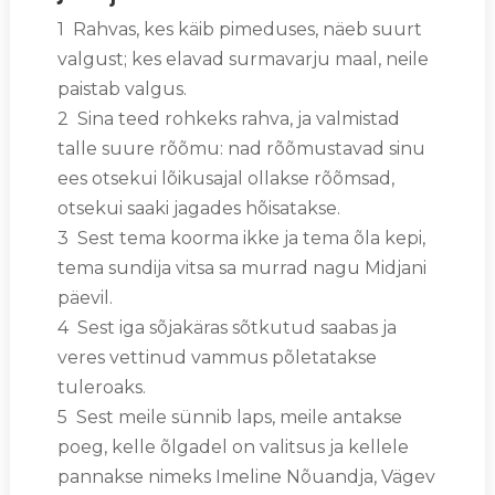
1 Rahvas, kes käib pimeduses, näeb suurt
valgust; kes elavad surmavarju maal, neile
paistab valgus.
2 Sina teed rohkeks rahva, ja valmistad
talle suure rõõmu: nad rõõmustavad sinu
ees otsekui lõikusajal ollakse rõõmsad,
otsekui saaki jagades hõisatakse.
3 Sest tema koorma ikke ja tema õla kepi,
tema sundija vitsa sa murrad nagu Midjani
päevil.
4 Sest iga sõjakäras sõtkutud saabas ja
veres vettinud vammus põletatakse
tuleroaks.
5 Sest meile sünnib laps, meile antakse
poeg, kelle õlgadel on valitsus ja kellele
pannakse nimeks Imeline Nõuandja, Vägev