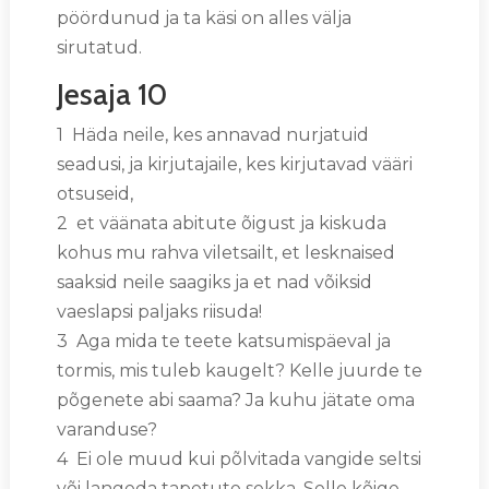
pöördunud ja ta käsi on alles välja
sirutatud.
Jesaja 10
1 Häda neile, kes annavad nurjatuid
seadusi, ja kirjutajaile, kes kirjutavad vääri
otsuseid,
2 et väänata abitute õigust ja kiskuda
kohus mu rahva viletsailt, et lesknaised
saaksid neile saagiks ja et nad võiksid
vaeslapsi paljaks riisuda!
3 Aga mida te teete katsumispäeval ja
tormis, mis tuleb kaugelt? Kelle juurde te
põgenete abi saama? Ja kuhu jätate oma
varanduse?
4 Ei ole muud kui põlvitada vangide seltsi
või langeda tapetute sekka. Selle kõige