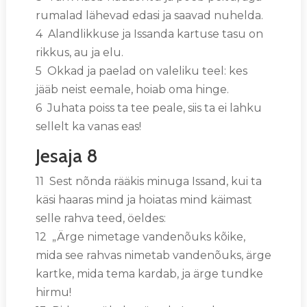
rumalad lähevad edasi ja saavad nuhelda.
4 Alandlikkuse ja Issanda kartuse tasu on
rikkus, au ja elu.
5 Okkad ja paelad on valeliku teel: kes
jääb neist eemale, hoiab oma hinge.
6 Juhata poiss ta tee peale, siis ta ei lahku
sellelt ka vanas eas!
Jesaja 8
11 Sest nõnda rääkis minuga Issand, kui ta
käsi haaras mind ja hoiatas mind käimast
selle rahva teed, öeldes:
12 „Ärge nimetage vandenõuks kõike,
mida see rahvas nimetab vandenõuks, ärge
kartke, mida tema kardab, ja ärge tundke
hirmu!