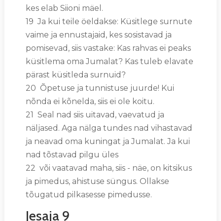
kes elab Siioni mäel.
19 Ja kui teile öeldakse: Küsitlege surnute
vaime ja ennustajaid, kes sosistavad ja
pomisevad, siis vastake: Kas rahvas ei peaks
küsitlema oma Jumalat? Kas tuleb elavate
pärast küsitleda surnuid?
20 Õpetuse ja tunnistuse juurde! Kui
nõnda ei kõnelda, siis ei ole koitu.
21 Seal nad siis uitavad, vaevatud ja
näljased. Aga nälga tundes nad vihastavad
ja neavad oma kuningat ja Jumalat. Ja kui
nad tõstavad pilgu üles
22 või vaatavad maha, siis - näe, on kitsikus
ja pimedus, ahistuse süngus. Ollakse
tõugatud pilkasesse pimedusse.
Jesaja 9