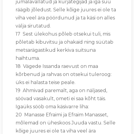
jumalavallatud ja kurjategijad ja iga suu
räägib jõledust. Selle kõige juures ei ole ta
viha veel ära pöördunud ja ta käsi on alles
välja sirutatud.
17 Sest ülekohus põleb otsekui tuli, mis
põletab kibuvitsu ja ohakaid ning süütab
metsarägastikud kerkiva suitsuna
haihtuma.
18 Vägede Issanda raevust on maa
kõrbenud ja rahvas on otsekui tuleroog:
üks ei halasta teise peale.
19 Ahmivad paremalt, aga on näljased,
söövad vasakult, ometi ei saa kõht täis.
Igaüks sööb oma käsivarre liha:
20 Manasse Efraimi ja Efraim Manasset,
mõlemad on üheskoos Juuda vastu. Selle
kõige juures ei ole ta viha veel ära