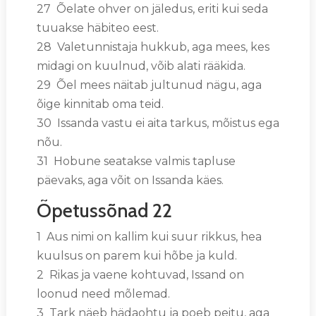
27 Õelate ohver on jäledus, eriti kui seda
tuuakse häbiteo eest.
28 Valetunnistaja hukkub, aga mees, kes
midagi on kuulnud, võib alati rääkida.
29 Õel mees näitab jultunud nägu, aga
õige kinnitab oma teid.
30 Issanda vastu ei aita tarkus, mõistus ega
nõu.
31 Hobune seatakse valmis tapluse
päevaks, aga võit on Issanda käes.
Õpetussõnad 22
1 Aus nimi on kallim kui suur rikkus, hea
kuulsus on parem kui hõbe ja kuld.
2 Rikas ja vaene kohtuvad, Issand on
loonud need mõlemad.
3 Tark näeb hädaohtu ja poeb peitu, aga