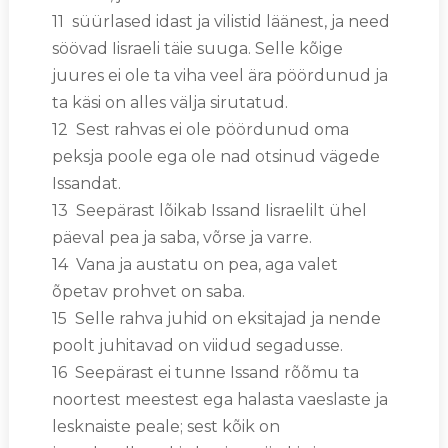
11 süürlased idast ja vilistid läänest, ja need
söövad Iisraeli täie suuga. Selle kõige
juures ei ole ta viha veel ära pöördunud ja
ta käsi on alles välja sirutatud.
12 Sest rahvas ei ole pöördunud oma
peksja poole ega ole nad otsinud vägede
Issandat.
13 Seepärast lõikab Issand Iisraelilt ühel
päeval pea ja saba, võrse ja varre.
14 Vana ja austatu on pea, aga valet
õpetav prohvet on saba.
15 Selle rahva juhid on eksitajad ja nende
poolt juhitavad on viidud segadusse.
16 Seepärast ei tunne Issand rõõmu ta
noortest meestest ega halasta vaeslaste ja
lesknaiste peale; sest kõik on