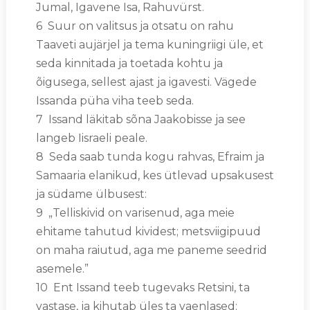
Jumal, Igavene Isa, Rahuvürst.
6 Suur on valitsus ja otsatu on rahu
Taaveti aujärjel ja tema kuningriigi üle, et
seda kinnitada ja toetada kohtu ja
õigusega, sellest ajast ja igavesti. Vägede
Issanda püha viha teeb seda.
7 Issand läkitab sõna Jaakobisse ja see
langeb Iisraeli peale.
8 Seda saab tunda kogu rahvas, Efraim ja
Samaaria elanikud, kes ütlevad upsakusest
ja südame ülbusest:
9 „Telliskivid on varisenud, aga meie
ehitame tahutud kividest; metsviigipuud
on maha raiutud, aga me paneme seedrid
asemele.”
10 Ent Issand teeb tugevaks Retsini, ta
vastase, ja kihutab üles ta vaenlased: