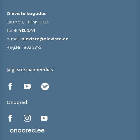
Oleviste kogudus
Lai tn 50, Tallinn 10133
Tel:
6 412 241
e-mail:
oleviste@oleviste.ee
Reg.Nr:
80212972
Jälgi sotsiaalmeedias:
Onoored:
onoored.ee