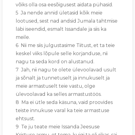
võiks olla osa eesõigusest aidata pühasid.
5 Ja nende annid ületasid kõik meie
lootused, sest nad andsid Jumala tahtmise
läbi iseendid, esmalt Issandale ja siis ka
meile.
6 Nii me siis julgustasime Tiitust, et ta teie
keskel viiks lõpule selle korjanduse, nii
nagu ta seda kord on alustanud.
7 Jah, nii nagu te olete ülevoolavad usult
ja sõnalt ja tunnetuselt ja innukuselt ja
meie armastuselt teie vastu, olge
ülevoolavad ka selles armastustöös.
8 Ma ei ütle seda käsuna, vaid proovides
teiste innukuse varal ka teie armastuse
ehtsust.
9 Te ju teate meie Issanda Jeesuse
Kristuse armu, et tema, kuigi ta oli rikas, sai