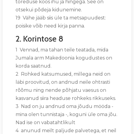
toreduse koos ihu ja hingega. See on
otsekui põdeja kidunemine.
19 Vähe jääb siis üle ta metsapuudest:
poisike võib need kirja panna.
2. Korintose 8
1 Vennad, ma tahan teile teatada, mida
Jumala arm Makedoonia kogudustes on
korda saatnud.
2 Rohked katsumused, millega neid on
läbi proovitud, on andnud neile ohtrasti
rõõmu ning nende põhjatu vaesus on
kasvanud siira headuse rohkeks rikkuseks.
3 Nad on ju andnud oma jõudu mööda -
mina olen tunnistaja -, koguni üle oma jõu.
Nad ise on vabatahtlikult
4 anunud meilt paljude palvetega, et neil