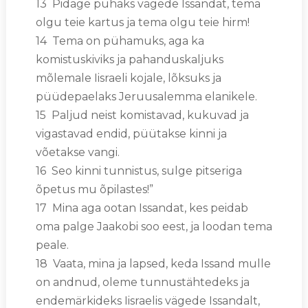
13 Pidage pühaks vägede Issandat, tema
olgu teie kartus ja tema olgu teie hirm!
14 Tema on pühamuks, aga ka
komistuskiviks ja pahanduskaljuks
mõlemale Iisraeli kojale, lõksuks ja
püüdepaelaks Jeruusalemma elanikele.
15 Paljud neist komistavad, kukuvad ja
vigastavad endid, püütakse kinni ja
võetakse vangi.
16 Seo kinni tunnistus, sulge pitseriga
õpetus mu õpilastes!”
17 Mina aga ootan Issandat, kes peidab
oma palge Jaakobi soo eest, ja loodan tema
peale.
18 Vaata, mina ja lapsed, keda Issand mulle
on andnud, oleme tunnustähtedeks ja
endemärkideks Iisraelis vägede Issandalt,