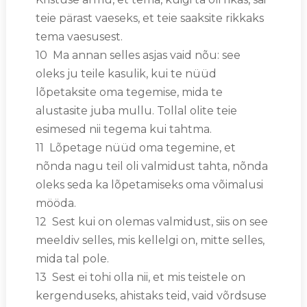
teie pärast vaeseks, et teie saaksite rikkaks
tema vaesusest.
10 Ma annan selles asjas vaid nõu: see
oleks ju teile kasulik, kui te nüüd
lõpetaksite oma tegemise, mida te
alustasite juba mullu. Tollal olite teie
esimesed nii tegema kui tahtma.
11 Lõpetage nüüd oma tegemine, et
nõnda nagu teil oli valmidust tahta, nõnda
oleks seda ka lõpetamiseks oma võimalusi
mööda.
12 Sest kui on olemas valmidust, siis on see
meeldiv selles, mis kellelgi on, mitte selles,
mida tal pole.
13 Sest ei tohi olla nii, et mis teistele on
kergenduseks, ahistaks teid, vaid võrdsuse