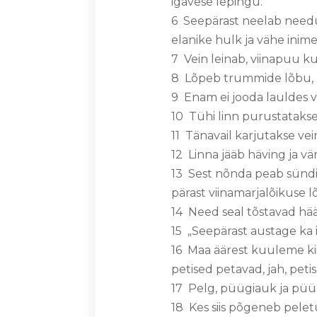
igavese lepingu.
6 Seepärast neelab need
elanike hulk ja vähe inimes
7 Vein leinab, viinapuu k
8 Lõpeb trummide lõbu, l
9 Enam ei jooda lauldes ve
10 Tühi linn purustatakse,
11 Tänavail karjutakse vei
12 Linna jääb häving ja v
13 Sest nõnda peab sündi
pärast viinamarjalõikuse 
14 Need seal tõstavad hää
15 „Seepärast austage ka i
16 Maa äärest kuuleme kii
petised petavad, jah, pet
17 Pelg, püügiauk ja püü
18 Kes siis põgeneb pele