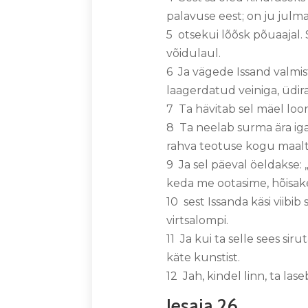
palavuse eest; on ju julm
5 otsekui lõõsk põuaajal. 
võidulaul.
6 Ja vägede Issand valmi
laagerdatud veiniga, üdi
7 Ta hävitab sel mäel loori
8 Ta neelab surma ära iga
rahva teotuse kogu maalt.
9 Ja sel päeval öeldakse: 
keda me ootasime, hõisa
10 sest Issanda käsi viibi
virtsalompi.
11 Ja kui ta selle sees si
käte kunstist.
12 Jah, kindel linn, ta l
Jesaja 26