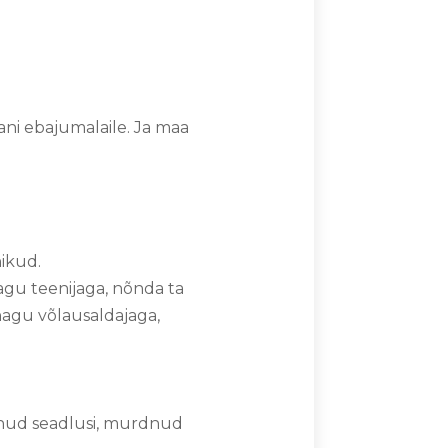
ani ebajumalaile. Ja maa
nikud.
agu teenijaga, nõnda ta
agu võlausaldajaga,
tnud seadlusi, murdnud