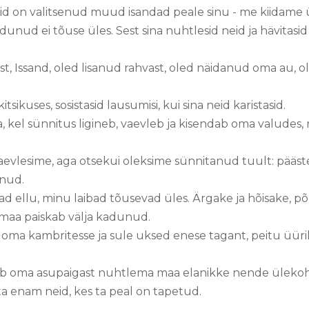
id on valitsenud muud isandad peale sinu - me kiidame ü
dunud ei tõuse üles. Sest sina nuhtlesid neid ja hävitasid
ast, Issand, oled lisanud rahvast, oled näidanud oma au,
kitsikuses, sosistasid lausumisi, kui sina neid karistasid.
a, kel sünnitus ligineb, vaevleb ja kisendab oma valudes
aevlesime, aga otsekui oleksime sünnitanud tuult: pääst
inud.
d ellu, minu laibad tõusevad üles. Ärgake ja hõisake, p
 maa paiskab välja kadunud.
oma kambritesse ja sule uksed enese tagant, peitu üürik
jub oma asupaigast nuhtlema maa elanikke nende ülekohtu
 enam neid, kes ta peal on tapetud.