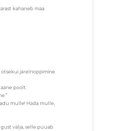
pärast kahaneb maa
 otsekui järelnoppimine
lääne poolt:
me.”
kadu mulle! Häda mulle,
ust välja, selle püüab