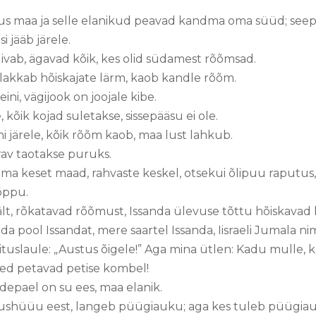
us maa ja selle elanikud peavad kandma oma süüd; see
i jääb järele.
uivab, ägavad kõik, kes olid südamest rõõmsad.
akkab hõiskajate lärm, kaob kandle rõõm.
ini, vägijook on joojale kibe.
 kõik kojad suletakse, sissepääsu ei ole.
ni järele, kõik rõõm kaob, maa lust lahkub.
ärav taotakse puruks.
ma keset maad, rahvaste keskel, otsekui õlipuu raputus,
lõppu.
lt, rõkatavad rõõmust, Issanda ülevuse tõttu hõiskavad 
da pool Issandat, mere saartel Issanda, Iisraeli Jumala ni
tuslaule: „Austus õigele!” Aga mina ütlen: Kadu mulle, 
ised petavad petise kombel!
depael on su ees, maa elanik.
tushüüu eest, langeb püügiauku; aga kes tuleb püügiaug