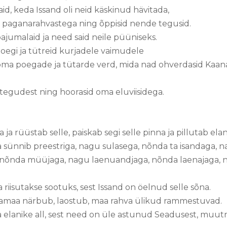
id, keda Issand oli neid käskinud hävitada,
d paganarahvastega ning õppisid nende tegusid.
ajumalaid ja need said neile püüniseks.
egi ja tütreid kurjadele vaimudele
 oma poegade ja tütarde verd, mida nad ohverdasid Kaan
tegudest ning hoorasid oma eluviisidega.
 ja rüüstab selle, paiskab segi selle pinna ja pillutab ela
sünnib preestriga, nagu sulasega, nõnda ta isandaga, n
nõnda müüjaga, nagu laenuandjaga, nõnda laenajaga, n
ja riisutakse sootuks, sest Issand on öelnud selle sõna.
lmamaa närbub, laostub, maa rahva ülikud rammestuvad.
elanike all, sest need on üle astunud Seadusest, muu