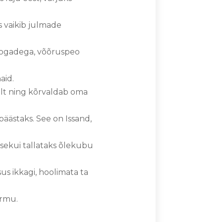
s vaikib julmade
roogadega, võõruspeo
naid.
eilt ning kõrvaldab oma
päästaks. See on Issand,
otsekui tallataks õlekubu
sus ikkagi, hoolimata ta
õrmu.