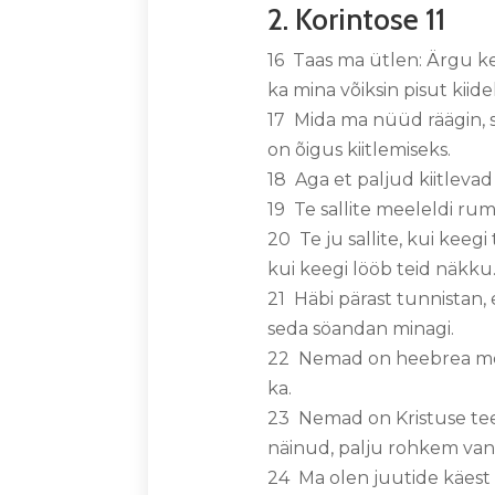
2. Korintose 11
16 Taas ma ütlen: Ärgu ke
ka mina võiksin pisut kiide
17 Mida ma nüüd räägin, se
on õigus kiitlemiseks.
18 Aga et paljud kiitlevad 
19 Te sallite meeleldi rum
20 Te ju sallite, kui keegi
kui keegi lööb teid näkku
21 Häbi pärast tunnistan,
seda söandan minagi.
22 Nemad on heebrea mehe
ka.
23 Nemad on Kristuse tee
näinud, palju rohkem van
24 Ma olen juutide käest