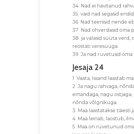
34 Nad ei hävitanud rahva
35 vaid nad segasid endi
36 Nad teenisid nende eb
37 Nad ohverdasid oma po
38 ja valasid süüta verd,
reostati veresüüga.
39 Ja nad rüvetusid oma 
Jesaja 24
1 Vaata, Issand laastab maa
2 Ja nagu rahvaga, nõnda 
emandaga, nagu ostjaga, 
nõnda võlgnikuga.
3 Maa laastatakse täiesti 
4 Maa leinab, laostub, i
5 Maa on rüvetunud oma 