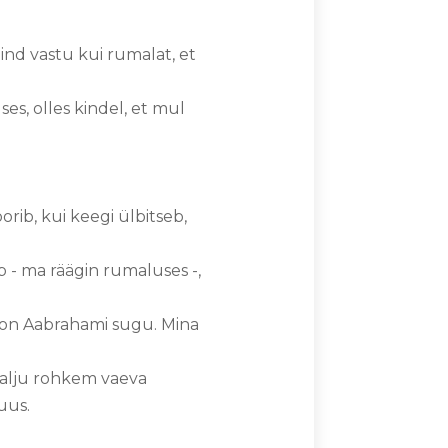
ind vastu kui rumalat, et
es, olles kindel, et mul
oorib, kui keegi ülbitseb,
 - ma räägin rumaluses -,
 on Aabrahami sugu. Mina
palju rohkem vaeva
suus.