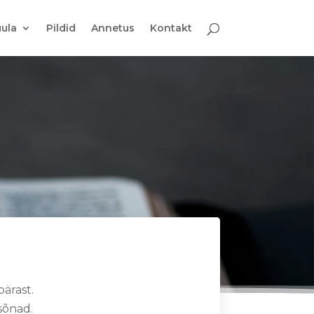
ula
Pildid
Annetus
Kontakt
pärast.
 sõnad.