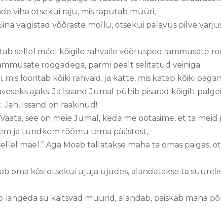
ade viha otsekui raju, mis raputab müüri,
Sina vaigistad võõraste möllu, otsekui palavus pilve varju
stab sellel mäel kõigile rahvaile võõruspeo rammusate 
rammusate roogadega, pärmi pealt selitatud veiniga.
, mis looritab kõiki rahvaid, ja katte, mis katab kõiki paga
veseks ajaks. Ja Issand Jumal pühib pisarad kõigilt palg
 Jah, Issand on rääkinud!
„Vaata, see on meie Jumal, keda me ootasime, et ta meid 
kem ja tundkem rõõmu tema päästest,
b sellel mäel.” Aga Moab tallatakse maha ta omas paigas, 
rutab oma käsi otsekui ujuja ujudes, alandatakse ta suureli
aseb langeda su kaitsvad müürid, alandab, paiskab maha p