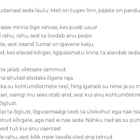
uudamaal seda laulu: Meil on tugev linn, pääste on pand
sisse minna õige rahvas, kes püsib usus!
rahu, rahu, sest ta loodab sinu peale.
le, sest Issand Jumal on igavene kalju.
, kes elavad kõrgel, ligipääsmatu linna; ta alandab seda
ute jalad, viletsate sammud.
a sillutad siledaks õigete raja.
ka su kohtumõistmiste teel, hing igatseb su nime ja su 
sel, vaimgi mu sees otsib sind, sest kui sinu kohtumõist
õiglust.
 õpi ta õiglust, õigusemaalgi teeb ta ülekohut ega näe I
stetud kõrgele, aga nad ei näe seda. Nähku nad siis su püh
d tuli kui sinu vaenlasi!
le rahu, sest kõik meie teodki oled sina teinud.