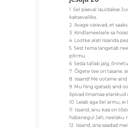
1 Sel päeval lauldakse J
kaitsevalliks.
2 Avage väravad, et saaks 
3 Kindlameelsele sa hoiad 
4 Lootke alati Issanda pea
5 Sest tema langetab need
põrmu.
6 Seda tallab jalg, õnnet
7 Õigete tee on tasane, sin
8 Issand! Me ootame sind 
9 Mu hing igatseb sind öö
õpivad ilmamaa elanikud 
10 Leiab aga õel armu, ei
11 Issand, sinu käsi on tõ
häbenegu! Jah, neelaku nei
12 Issand, sina saadad mei