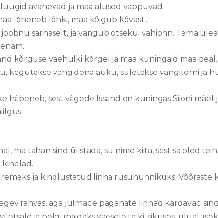
 luugid avanevad ja maa alused vappuvad.
a lõheneb lõhki, maa kõigub kõvasti.
joobnu sarnaselt, ja vangub otsekui vahionn. Tema üleas
e enam.
sand kõrguse väehulki kõrgel ja maa kuningaid maa peal
 kogutakse vangidena auku, suletakse vangitorni ja hul
äike häbeneb, sest vägede Issand on kuningas Siioni mäel
iilgus.
al, ma tahan sind ülistada, su nime kiita, sest sa oled te
a kindlad.
varemeks ja kindlustatud linna rusuhunnikuks. Võõraste k
vägev rahvas, aga julmade paganate linnad kardavad sin
viletsale ja pelgupaigaks vaesele ta kitsikuses, ulualuseks