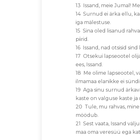
13 Issand, meie Jumal! Me
14 Surnud ei ärka ellu, ka
iga mälestuse.
15 Sina oled lisanud rahv
piirid.
16 Issand, nad otsisid sind 
17 Otsekui lapseootel olij
ees, Issand.
18 Me olime lapseootel, v
ilmamaa elanikke ei sünd
19 Aga sinu surnud ärkava
kaste on valguse kaste ja
20 Tule, mu rahvas, mine 
möödub.
21 Sest vaata, Issand väl
maa oma veresüü ega kata