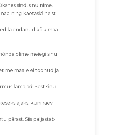
ksnes sind, sinu nime.
 nad ning kaotasid neist
 oled laiendanud kõik maa
, nõnda olime meiegi sinu
et me maale ei toonud ja
õrmus lamajad! Sest sinu
eseks ajaks, kuni raev
 pärast. Siis paljastab