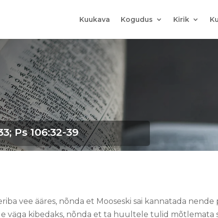
Kuukava
Kogudus
Kirik
Ku
-33; Ps 106:32-39
riba vee ääres, nõnda et Mooseski sai kannatada nende 
le väga kibedaks, nõnda et ta huultele tulid mõtlemata