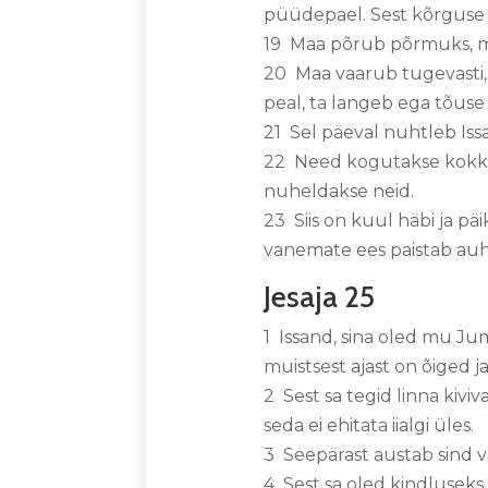
püüdepael. Sest kõrguse
19 Maa põrub põrmuks, ma
20 Maa vaarub tugevasti, 
peal, ta langeb ega tõus
21 Sel päeval nuhtleb Is
22 Need kogutakse kokku,
nuheldakse neid.
23 Siis on kuul häbi ja p
vanemate ees paistab auh
Jesaja 25
1 Issand, sina oled mu Jum
muistsest ajast on õiged j
2 Sest sa tegid linna kivi
seda ei ehitata iialgi üles.
3 Seepärast austab sind 
4 Sest sa oled kindluseks 