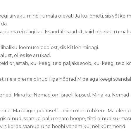
egi arvaku mind rumala olevat! Ja kui ometi, siis võtke m
lda.
da ma ei räägi kui Issandalt saadut, vaid otsekui rumalus
lihaliku loomuse poolest, siis kiitlen minagi.
alust, olles ise arukad.
 teid orjastab, kui keegi teid paljaks sööb, kui keegi teid k
.
 et meie oleme olnud liiga nõdrad.Mida aga keegi söandab
d. Mina ka. Nemad on Iisraeli lapsed. Mina ka. Nemad
nrid. Ma räägin pööraselt - mina olen rohkem. Ma olen 
gis olnud, saanud palju enam hoope, tihti olnud surma
 viis korda saanud ühe hoobi vähem kui nelikümmend,