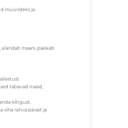
ud müürideks ja
, alandab maani, paiskab
mälestust.
mised tabavad maad,
ssanda kõrgust.
a viha rahva pärast ja