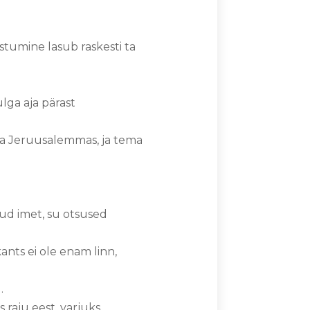
tumine lasub raskesti ta
.
ga aja pärast
 ja Jeruusalemmas, ja tema
inud imet, su otsused
ants ei ole enam linn,
d.
 raju eest, varjuks