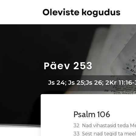
Päev 253
Js 24; Js 25;Js 26; 2Kr 11:16
Psalm 106
32 Nad vihastasid teda Me
33 Sest nad tegid ta mee