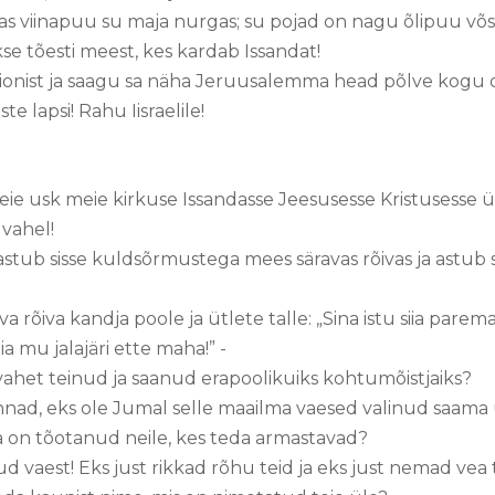
kas viinapuu su maja nurgas; su pojad on nagu õlipuu võ
se tõesti meest, kes kardab Issandat!
iionist ja saagu sa näha Jeruusalemma head põlve kogu 
e lapsi! Rahu Iisraelile!
eie usk meie kirkuse Issandasse Jeesusesse Kristusesse
vahel!
stub sisse kuldsõrmustega mees säravas rõivas ja astub s
 rõiva kandja poole ja ütlete talle: „Sina istu siia parema
siia mu jalajäri ette maha!” -
s vahet teinud ja saanud erapoolikuiks kohtumõistjaiks?
d, eks ole Jumal selle maailma vaesed valinud saama us
 ta on tõotanud neile, kes teda armastavad?
d vaest! Eks just rikkad rõhu teid ja eks just nemad vea 