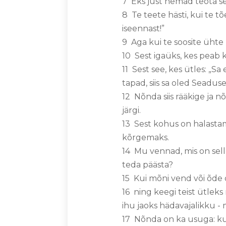
7 Eks just nemad teota se
8 Te teete hästi, kui te t
iseennast!”
9 Aga kui te soosite ühte 
10 Sest igaüks, kes peab 
11 Sest see, kes ütles: „Sa 
tapad, siis sa oled Seadus
12 Nõnda siis rääkige ja 
järgi.
13 Sest kohus on halastam
kõrgemaks.
14 Mu vennad, mis on selle
teda päästa?
15 Kui mõni vend või õde o
16 ning keegi teist ütleks
ihu jaoks hädavajalikku - 
17 Nõnda on ka usuga: kui 