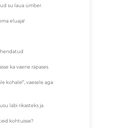
sud su laua ümber.
oma eluaja!
 ühendatud
isse ka vaene räpases
le kohale!”, vaesele aga:
u läbi rikasteks ja
teid kohtuisse?