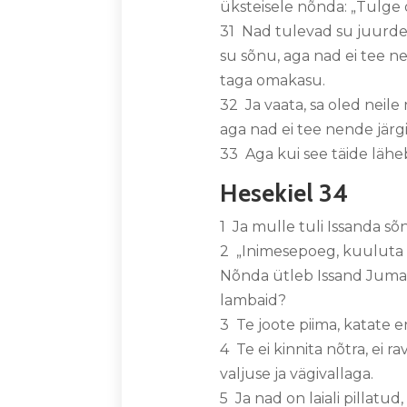
üksteisele nõnda: „Tulge 
31 Nad tulevad su juurde,
su sõnu, aga nad ei tee n
taga omakasu.
32 Ja vaata, sa oled neile
aga nad ei tee nende järgi
33 Aga kui see täide läheb
Hesekiel 34
1 Ja mulle tuli Issanda sõn
2 „Inimesepoeg, kuuluta pr
Nõnda ütleb Issand Jumal: 
lambaid?
3 Te joote piima, katate e
4 Te ei kinnita nõtra, ei r
valjuse ja vägivallaga.
5 Ja nad on laiali pillatud,