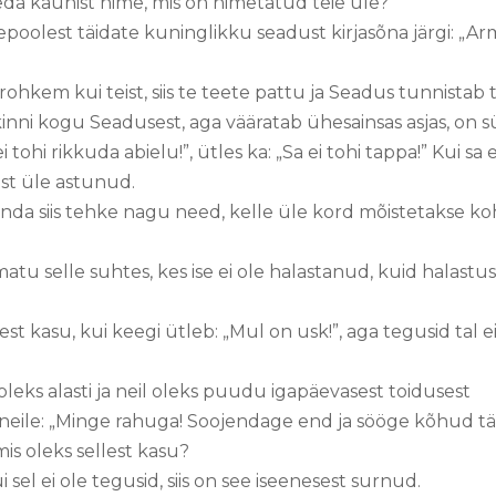
da kaunist nime, mis on nimetatud teie üle?
õepoolest täidate kuninglikku seadust kirjasõna järgi: „
rohkem kui teist, siis te teete pattu ja Seadus tunnistab t
kinni kogu Seadusest, aga vääratab ühesainsas asjas, on s
ei tohi rikkuda abielu!”, ütles ka: „Sa ei tohi tappa!” Kui sa 
est üle astunud.
nõnda siis tehke nagu need, kelle üle kord mõistetakse 
atu selle suhtes, kes ise ei ole halastanud, kuid halastu
st kasu, kui keegi ütleb: „Mul on usk!”, aga tegusid tal 
leks alasti ja neil oleks puudu igapäevasest toidusest
 neile: „Minge rahuga! Soojendage end ja sööge kõhud täis
mis oleks sellest kasu?
sel ei ole tegusid, siis on see iseenesest surnud.