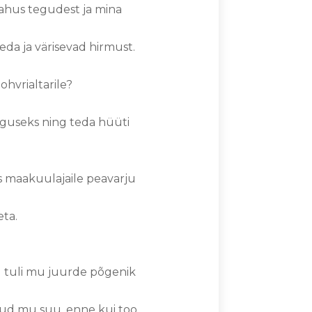
lahus tegudest ja mina
eda ja värisevad hirmust.
ohvrialtarile?
õiguseks ning teda hüüti
s maakuulajaile peavarju
eta.
 tuli mu juurde põgenik
anud mu suu, enne kui too