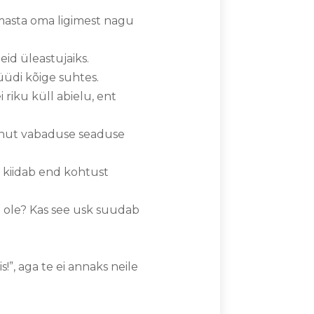
Armasta oma ligimest nagu
eid üleastujaiks.
üüdi kõige suhtes.
ei riku küll abielu, ent
kohut vabaduse seaduse
s kiidab end kohtust
ei ole? Kas see usk suudab
!”, aga te ei annaks neile