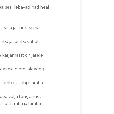
a; seal lebavad nad heal
 lihava ja tugeva ma
mba ja lamba vahel,
e karjamaast on järele
da teie olete jalgadega
 lamba ja lahja lamba
 need välja tõuganud,
kohut lamba ja lamba