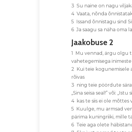
3 Su naine on nagu vilja
4 Vaata, nõnda õnnistatak
5 Issand õnnistagu sind S
6 Ja saagu sa näha oma last
Jaakobuse 2
1 Mu vennad, ärgu olgu t
vahetegemisega inimeste 
2 Kui teie kogunemisele a
rõivas
3 ning teie pöördute särava
„Sina seisa seal!” või: „Istu 
4 kas te siis ei ole mõtte
5 Kuulge, mu armsad venna
pärima kuningriiki, mille
6 Teie aga olete häbistanu