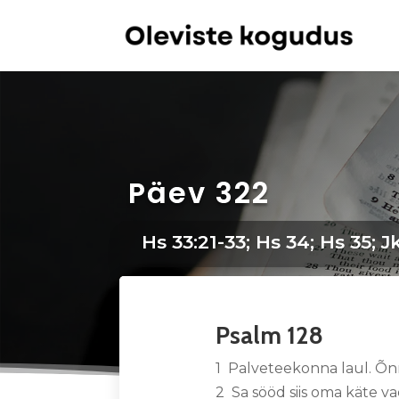
Päev 322
Hs 33:21-33; Hs 34; Hs 35; Jk
Psalm 128
1 Palveteekonna laul. Õnn
2 Sa sööd siis oma käte vae