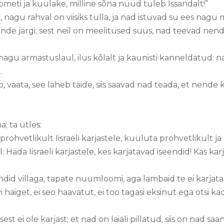
ometi ja kuulake, milline sõna nüüd tuleb Issandalt!”
 nagu rahval on viisiks tulla, ja nad istuvad su ees nagu
ende järgi; sest neil on meelitused suus, nad teevad nend
 nagu armastuslaul, ilus kõlalt ja kaunisti kanneldatud: 
.
, vaata, see läheb täide, siis saavad nad teada, et nende
a; ta ütles:
ohvetlikult Iisraeli karjastele, kuuluta prohvetlikult ja ü
Häda Iisraeli karjastele, kes karjatavad iseendid! Kas ka
ndid villaga, tapate nuumloomi, aga lambaid te ei karjata
avi haiget, ei seo haavatut, ei too tagasi eksinut ega otsi k
 sest ei ole karjast; et nad on laiali pillatud, siis on nad sa