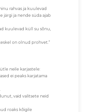
 minu rahvas ja kuulevad
e järgi ja nende süda ajab
nad kuulevad küll su sõnu,
 keskel on olnud prohvet.”
tle neile karjastele:
rjased ei peaks karjatama
.
adunut, vaid valitsete neid
anud roaks kõigile