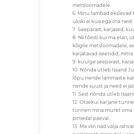
metsloomadele.
6 Minu lambad ekslevad kõ
ükski ei küsi ega otsi neid.
7 Seepärast, karjased, ku
8 Nii tõesti kui ma elan,
kõigile metsloomadele, sel
karjatavad iseendid, mitt
9 kuulge seepärast, karja
10 Nõnda ütleb Issand Ju
lõpu nende lammaste karj
nende suust ja need ei jää
11 Sest nõnda ütleb Issan
12 Otsekui karjane tunneb
tunnen mina muret oma lam
pimedal päeval.
13 Ma viin nad välja rahv