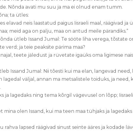
de. Nõnda avati mu suu ja ma ei olnud enam tumm.
na; ta ütles:
 elavad neis laastatud paigus Iisraeli maal, räägivad ja 
 maa; meid aga on palju, maa on antud meile pärandiks.”
Nõnda ütleb Issand Jumal: Te sööte liha verega, tõstate
te verd; ja teie peaksite pärima maa?
jal, teete jäledust ja rüvetate igaüks oma ligimese naist
tleb Issand Jumal: Nii tõesti kui ma elan, langevad need,
n lagedal väljal, annan ma metsalistele toiduks, ja need, 
.
 ja lagedaks ning tema kõrgil vägevusel on lõpp; Iisrael
t mina olen Issand, kui ma teen maa tühjaks ja lagedaks
u rahva lapsed räägivad sinust seinte ääres ja kodade läv