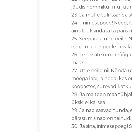
jõudis hommikul mu juur
23 Ja mulle tuli Issanda sõ
24 „Inimesepoeg! Need, kes
ainult üksinda ja ta päris
25 Seepärast ütle neile: 
ebajumalate poole ja vala
26 Te seisate oma mõõga na
maa?
27 Ütle neile nii: Nõnda ü
mõõga läbi, ja need, kes o
koobastes, surevad katku
28 Ja ma teen maa tühjaks
ükski ei käi seal.
29 Ja nad saavad tunda, e
pärast, mis nad on teinud.
30 Ja sina, inimesepoeg! S