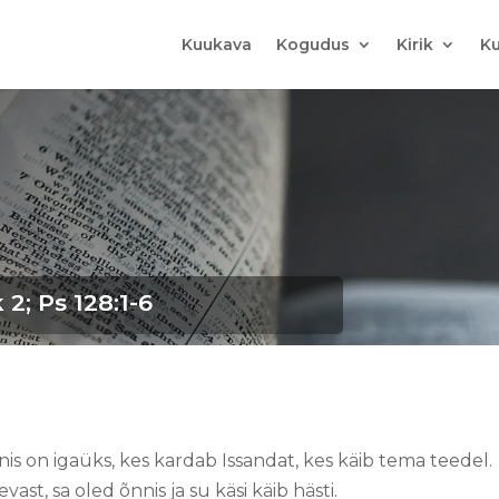
Kuukava
Kogudus
Kirik
Ku
 2; Ps 128:1-6
is on igaüks, kes kardab Issandat, kes käib tema teedel.
vast, sa oled õnnis ja su käsi käib hästi.