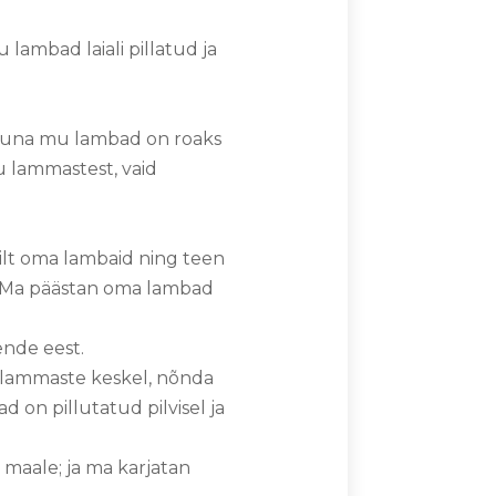
lambad laiali pillatud ja
ja kuna mu lambad on roaks
mu lammastest, vaid
ilt oma lambaid ning teen
d. Ma päästan oma lambad
ende eest.
ud lammaste keskel, nõnda
on pillutatud pilvisel ja
 maale; ja ma karjatan