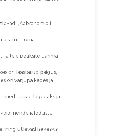
ütlevad: „Aabraham oli
 oma silmad oma
; ja teie peaksite pärima
 kes on laastatud paigus,
kes on varjupaikades ja
i mäed jäävad lagedaks ja
 kõigi nende jäleduste
el ning ütlevad isekeskis