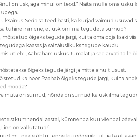
Sinul on usk, aga minul on teod.” Näita mulle oma usku 
gudega.
 üksainus. Seda sa teed hästi, ka kurjad vaimud usuvad s
 sa tühine inimene, et usk on ilma tegudeta surnud?
mõistetud õigeks tegude järgi, kui ta oma poja Iisaki viis 
a tegudega kaasas ja sai täiuslikuks tegude kaudu.
a, mis ütleb: „Aabraham uskus Jumalat ja see arvati talle 
mõistetakse õigeks tegude järgi ja mitte ainult usust.
stetud ka hoor Raahab õigeks tegude järgi, kui ta andi
 teed mööda?
a vaimuta on surnud, nõnda on surnud ka usk ilma tegud
heteistkümnendal aastal, kümnenda kuu viiendal päeval
„Linn on vallutatud!”
ulnud mu peale õhtul, enne kui põgenik tuli, ja ta oli av