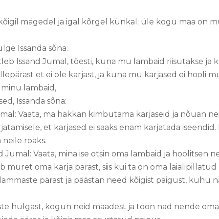
igil mägedel ja igal kõrgel künkal; üle kogu maa on mu 
ulge Issanda sõna:
 ütleb Issand Jumal, tõesti, kuna mu lambaid riisutakse 
lepärast et ei ole karjast, ja kuna mu karjased ei hooli 
e minu lambaid,
sed, Issanda sõna:
mal: Vaata, ma hakkan kimbutama karjaseid ja nõuan ne
atamisele, et karjased ei saaks enam karjatada iseendi
 neile roaks.
d Jumal: Vaata, mina ise otsin oma lambaid ja hoolitsen n
 muret oma karja pärast, siis kui ta on oma laialipillat
maste pärast ja päästan need kõigist paigust, kuhu nad 
aste hulgast, kogun neid maadest ja toon nad nende oma