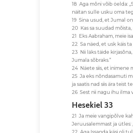
18 Aga mõni võib öelda: „
näitan sulle usku oma te
19 Sina usud, et Jumal on
20 Kas sa suudad mõista,
21 Eks Aabraham, meie isa, 
22 Sa näed, et usk käis t
23 Nii läks täide kirjasõn
Jumala sõbraks.”
24 Näete siis, et inimene 
25 Ja eks nõndasamuti mõi
ja saatis nad siis ära teist
26 Sest nii nagu ihu ilm
Hesekiel 33
21 Ja meie vangipõlve ka
Jeruusalemmast ja ütles: 
22 Aga Issanda käsi oli t