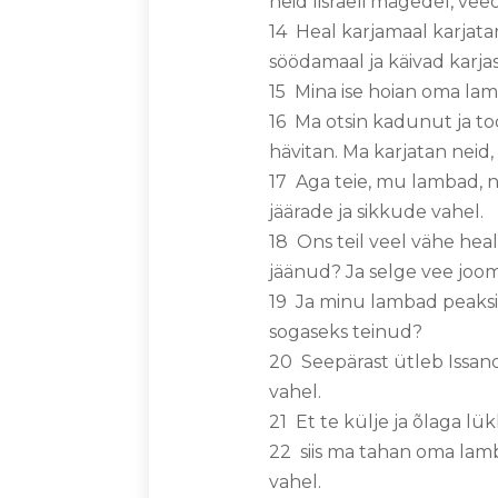
neid Iisraeli mägedel, vee
14 Heal karjamaal karjata
söödamaal ja käivad karja
15 Mina ise hoian oma lam
16 Ma otsin kadunut ja to
hävitan. Ma karjatan neid,
17 Aga teie, mu lambad, 
jäärade ja sikkude vahel.
18 Ons teil veel vähe heal
jäänud? Ja selge vee joom
19 Ja minu lambad peaksid
sogaseks teinud?
20 Seepärast ütleb Issand
vahel.
21 Et te külje ja õlaga l
22 siis ma tahan oma lamb
vahel.