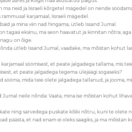
ojade ääres ja kõigis maa asustatud paigus.
n ma neid ja Iisraeli kõrgetel mägedel on nende söödama
s rammusal karjamaal, Iisraeli mägedel.
baid ja mina viin nad hingama, ütleb Issand Jumal.
on tagasi eksinu, ma seon haavatut ja kinnitan nõtra; aga
 nagu on õige.
nõnda ütleb Issand Jumal, vaadake, ma mõistan kohut la
 karjamaal söömisest, et peate jalgadega tallama, mis tei
isest, et peate jalgadega tegema ülejäägi sogaseks?
 sööma, mida teie olete jalgadega tallanud, ja jooma, mi
 Jumal neile nõnda: Vaata, mina ise mõistan kohut lihava
ükkate ning sarvedega puskate kõiki nõtru, kuni te olete
ad päästa, et nad enam ei oleks saagiks, ja ma mõistan 