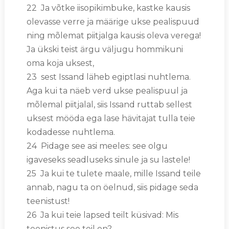
22 Ja võtke iisopikimbuke, kastke kausis
olevasse verre ja määrige ukse pealispuud
ning mõlemat piitjalga kausis oleva verega!
Ja ükski teist ärgu väljugu hommikuni
oma koja uksest,
23 sest Issand läheb egiptlasi nuhtlema.
Aga kui ta näeb verd ukse pealispuul ja
mõlemal piitjalal, siis Issand ruttab sellest
uksest mööda ega lase hävitajat tulla teie
kodadesse nuhtlema.
24 Pidage see asi meeles: see olgu
igaveseks seadluseks sinule ja su lastele!
25 Ja kui te tulete maale, mille Issand teile
annab, nagu ta on öelnud, siis pidage seda
teenistust!
26 Ja kui teie lapsed teilt küsivad: Mis
teenistus see teil on?,