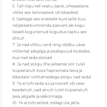
5 Tall olgu teil veatu, isane, üheaastane;
võtke see lammastest või kitsedest.
6 Säilitage see enestele kuni selle kuu
neljateistkümnenda päevani; siis kogu
Iisraeli kogunenud kogudus tapku see
õhtul!
7 Ja nad võtku verd ning võidku ukse
mõlemat piitjalga ja pealispuud kodades,
kus nad seda söövad.
8 Ja nad söögu liha selsamal ööl; tulel
küpsetatult koos hapnemata leiva ja
kibedate rohttaimedega söögu nad seda!
9 Te ei tohi seda süüa toorelt või vees
keedetult, vaid ainult tulel küpsetatult
pea, jalgade ja sisikonnaga.
10 Te ei tohi sellest midagi üle jätta