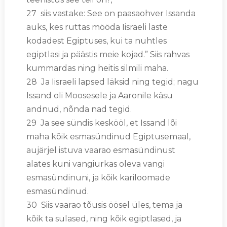
27 siis vastake: See on paasaohver Issanda
auks, kes ruttas mööda Iisraeli laste
kodadest Egiptuses, kui ta nuhtles
egiptlasi ja päästis meie kojad.” Siis rahvas
kummardas ning heitis silmili maha.
28 Ja Iisraeli lapsed läksid ning tegid; nagu
Issand oli Moosesele ja Aaronile käsu
andnud, nõnda nad tegid.
29 Ja see sündis keskööl, et Issand lõi
maha kõik esmasündinud Egiptusemaal,
aujärjel istuva vaarao esmasündinust
alates kuni vangiurkas oleva vangi
esmasündinuni, ja kõik kariloomade
esmasündinud.
30 Siis vaarao tõusis öösel üles, tema ja
kõik ta sulased, ning kõik egiptlased, ja