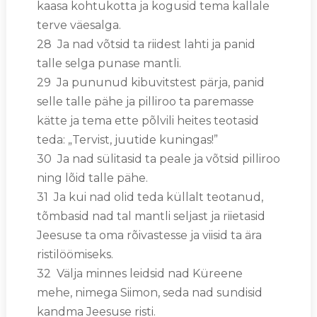
kaasa kohtukotta ja kogusid tema kallale
terve väesalga.
28 Ja nad võtsid ta riidest lahti ja panid
talle selga punase mantli.
29 Ja pununud kibuvitstest pärja, panid
selle talle pähe ja pilliroo ta paremasse
kätte ja tema ette põlvili heites teotasid
teda: „Tervist, juutide kuningas!”
30 Ja nad sülitasid ta peale ja võtsid pilliroo
ning lõid talle pähe.
31 Ja kui nad olid teda küllalt teotanud,
tõmbasid nad tal mantli seljast ja riietasid
Jeesuse ta oma rõivastesse ja viisid ta ära
ristilöömiseks.
32 Välja minnes leidsid nad Küreene
mehe, nimega Siimon, seda nad sundisid
kandma Jeesuse risti.