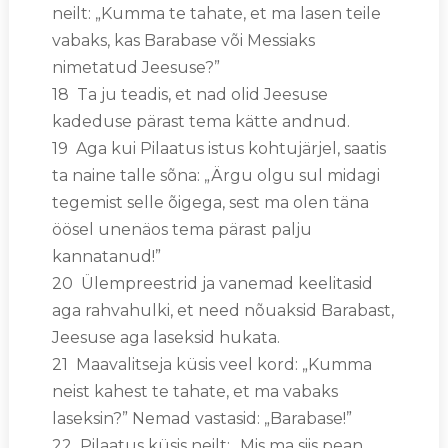
neilt: „Kumma te tahate, et ma lasen teile
vabaks, kas Barabase või Messiaks
nimetatud Jeesuse?”
18 Ta ju teadis, et nad olid Jeesuse
kadeduse pärast tema kätte andnud.
19 Aga kui Pilaatus istus kohtujärjel, saatis
ta naine talle sõna: „Ärgu olgu sul midagi
tegemist selle õigega, sest ma olen täna
öösel unenäos tema pärast palju
kannatanud!”
20 Ülempreestrid ja vanemad keelitasid
aga rahvahulki, et need nõuaksid Barabast,
Jeesuse aga laseksid hukata.
21 Maavalitseja küsis veel kord: „Kumma
neist kahest te tahate, et ma vabaks
laseksin?” Nemad vastasid: „Barabase!”
22 Pilaatus küsis neilt: „Mis ma siis pean