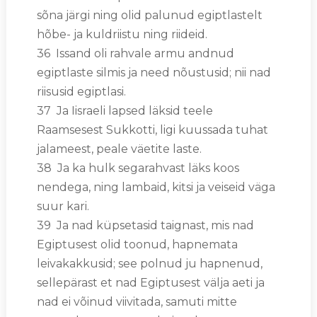
sõna järgi ning olid palunud egiptlastelt
hõbe- ja kuldriistu ning riideid.
36 Issand oli rahvale armu andnud
egiptlaste silmis ja need nõustusid; nii nad
riisusid egiptlasi.
37 Ja Iisraeli lapsed läksid teele
Raamsesest Sukkotti, ligi kuussada tuhat
jalameest, peale väetite laste.
38 Ja ka hulk segarahvast läks koos
nendega, ning lambaid, kitsi ja veiseid väga
suur kari.
39 Ja nad küpsetasid taignast, mis nad
Egiptusest olid toonud, hapnemata
leivakakkusid; see polnud ju hapnenud,
sellepärast et nad Egiptusest välja aeti ja
nad ei võinud viivitada, samuti mitte