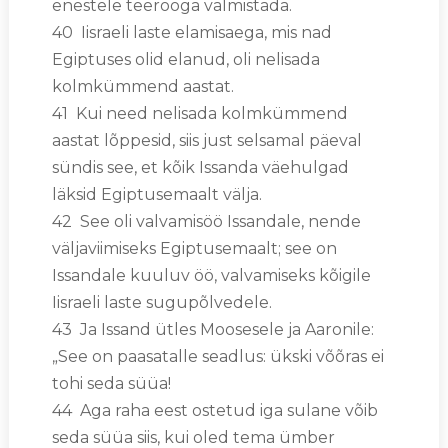
enestele teerooga valmistada.
40 Iisraeli laste elamisaega, mis nad
Egiptuses olid elanud, oli nelisada
kolmkümmend aastat.
41 Kui need nelisada kolmkümmend
aastat lõppesid, siis just selsamal päeval
sündis see, et kõik Issanda väehulgad
läksid Egiptusemaalt välja.
42 See oli valvamisöö Issandale, nende
väljaviimiseks Egiptusemaalt; see on
Issandale kuuluv öö, valvamiseks kõigile
Iisraeli laste sugupõlvedele.
43 Ja Issand ütles Moosesele ja Aaronile:
„See on paasatalle seadlus: ükski võõras ei
tohi seda süüa!
44 Aga raha eest ostetud iga sulane võib
seda süüa siis, kui oled tema ümber