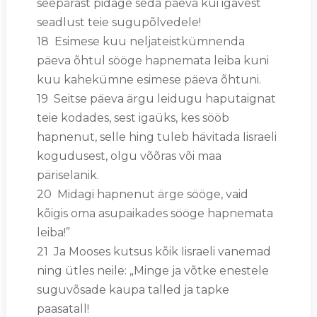
seepärast pidage seda päeva kui igavest
seadlust teie sugupõlvedele!
18 Esimese kuu neljateistkümnenda
päeva õhtul sööge hapnemata leiba kuni
kuu kahekümne esimese päeva õhtuni.
19 Seitse päeva ärgu leidugu haputaignat
teie kodades, sest igaüks, kes sööb
hapnenut, selle hing tuleb hävitada Iisraeli
kogudusest, olgu võõras või maa
päriselanik.
20 Midagi hapnenut ärge sööge, vaid
kõigis oma asupaikades sööge hapnemata
leiba!”
21 Ja Mooses kutsus kõik Iisraeli vanemad
ning ütles neile: „Minge ja võtke enestele
suguvõsade kaupa talled ja tapke
paasatall!