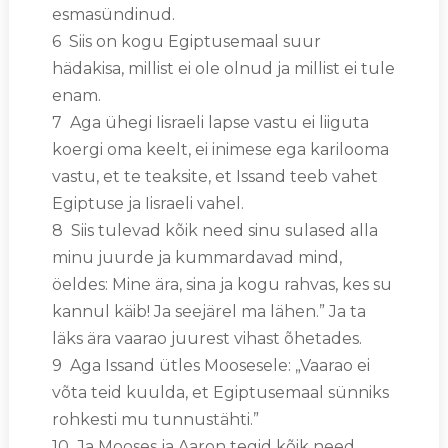
esmasündinud.
6 Siis on kogu Egiptusemaal suur
hädakisa, millist ei ole olnud ja millist ei tule
enam.
7 Aga ühegi Iisraeli lapse vastu ei liiguta
koergi oma keelt, ei inimese ega karilooma
vastu, et te teaksite, et Issand teeb vahet
Egiptuse ja Iisraeli vahel.
8 Siis tulevad kõik need sinu sulased alla
minu juurde ja kummardavad mind,
öeldes: Mine ära, sina ja kogu rahvas, kes su
kannul käib! Ja seejärel ma lähen.” Ja ta
läks ära vaarao juurest vihast õhetades.
9 Aga Issand ütles Moosesele: „Vaarao ei
võta teid kuulda, et Egiptusemaal sünniks
rohkesti mu tunnustähti.”
10 Ja Mooses ja Aaron tegid kõik need