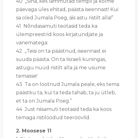
40 „Sina, kes lammutad templi ja kolme
päevaga üles ehitad, päästa iseennast! Kui
sa oled Jumala Poeg, siis astu ristilt alla!”
41 Nõndasamuti teotasid teda ka
ülempreestrid koos kirjatundjate ja
vanematega:
42 „Teisi on ta päästnud, iseennast ei
suuda päästa. On ta Iisraeli kuningas,
astugu nüüd ristilt alla ja me usume
temasse!
43 Ta on lootnud Jumala peale, eks tema
päästku ta, kui ta teda tahab, ta ju ütleb,
et ta on Jumala Poeg.”
44 Just niisamuti teotasid teda ka koos
temaga ristilöödud teeröövlid.
2. Moosese 11