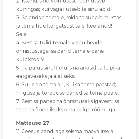
2 Issand, sinu võimusest rõõmutseb
kuningas; kui väga ilutseb ta sinu abist!
3 Sa andsid temale, mida ta süda himustas,
ja tema huulte igatsust sa ei keelanud!
Sela.
4 Sest sa tulid temale vastu heade
õnnistustega; sa panid temale pähe
kuldkrooni.
5 Ta palus sinult elu; sina andsid talle pika
ea igaveseks ja alatiseks.
6 Suur on tema au, kui sa tema päästad;
hiilguse ja toreduse paned sa tema peale.
7 Sest sa paned ta õnnistuseks igavesti; sa
teed ta õnnelikuks oma palge rõõmuga.
Matteuse 27
11 Jeesus pandi aga seisma maavalitseja