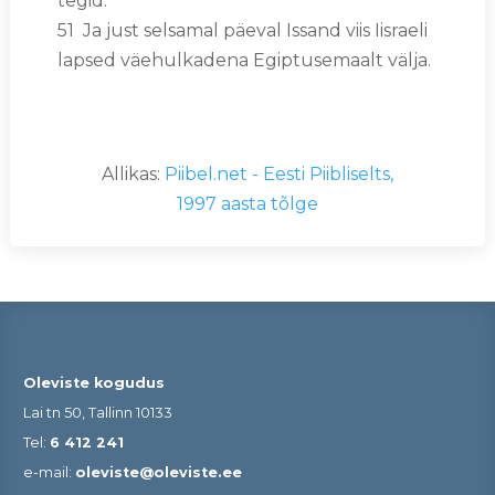
tegid.
51 Ja just selsamal päeval Issand viis Iisraeli
lapsed väehulkadena Egiptusemaalt välja.
Allikas:
Piibel.net - Eesti Piibliselts,
1997 aasta tõlge
Oleviste kogudus
Lai tn 50, Tallinn 10133
Tel:
6 412 241
e-mail:
oleviste@oleviste.ee