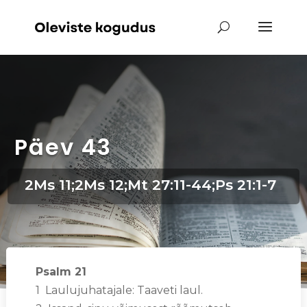
Päev 43
2Ms 11;2Ms 12;Mt 27:11-44;Ps 21:1-7
Psalm 21
1 Laulujuhatajale: Taaveti laul.