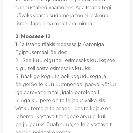
tunnustähed vaarao ees. Aga Issand tegi
kõvaks vaarao südame ja too ei lasknud
Iisraeli lapsi oma maalt ära minna.
2. Moosese 12
1 Ja Issand rääkis Moosese ja Aaroniga
Egiptusemaal, öeldes:
2 „See kuu olgu teil esimeseks kuuks; see
olgu teil aasta esimeseks kuuks.
3 Rääkige kogu Iisraeli kogudusega ja
öelge: Selle kuu kümnendal päeval võtku
iga perevanem tall, igale perele tall.
4 Aga kui pere on talle jaoks väike, siis
võtku tema ja ta naaber, kes ta kojale on
lähemal, vastavalt hingede arvule; kui
palju igaüks jõuab süüa, sellele vastavalt
arvake neid talle kohta.