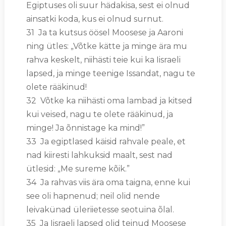
Egiptuses oli suur hädakisa, sest ei olnud
ainsatki koda, kus ei olnud surnut.
31 Ja ta kutsus öösel Moosese ja Aaroni
ning ütles: „Võtke kätte ja minge ära mu
rahva keskelt, niihästi teie kui ka Iisraeli
lapsed, ja minge teenige Issandat, nagu te
olete rääkinud!
32 Võtke ka niihästi oma lambad ja kitsed
kui veised, nagu te olete rääkinud, ja
minge! Ja õnnistage ka mind!”
33 Ja egiptlased käisid rahvale peale, et
nad kiiresti lahkuksid maalt, sest nad
ütlesid: „Me sureme kõik.”
34 Ja rahvas viis ära oma taigna, enne kui
see oli hapnenud; neil olid nende
leivakünad üleriietesse seotuina õlal.
35 Ja Iisraeli lapsed olid teinud Moosese