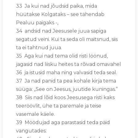
33 Ja kui nad jõudsid paika, mida
hüütakse Kolgataks – see tähendab
Pealuu paigaks -,
34 andsid nad Jeesusele juua sapiga
segatud veini. Kui ta seda oli maitsnud, siis
ta ei tahtnud juua.
35 Aga kui nad tema olid risti löönud,
jagasid nad liisku heites ta rõivad omavahel
36 ja istusid maha ning valvasid teda seal.
37 Ja nad panid ta pea kohale kirja tema
süüga: „See on Jeesus, juutide kuningas.”
38 Siis nad lõid koos Jeesusega risti kaks
teeröövlit, ühe ta paremale ja teise
vasemale käele.
39 Möödujad aga parastasid teda päid
vangutades: