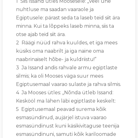
1 Siis Issand ütles Moosesele: „Veel ühe
nuhtluse ma saadan vaaraole ja
Egiptusele: pärast seda ta laseb teid siit ära
minna. Kui ta lõppeks laseb minna, siis ta
otse ajab teid siit ära.
2 Räägi nüüd rahva kuuldes, et iga mees
küsiks oma naabrilt ja iga naine oma
naabrinaiselt hõbe- ja kuldriistu!”
3 Ja Issand andis rahvale armu egiptlaste
silmis; ka oli Mooses väga suur mees
Egiptusemaal vaarao sulaste ja rahva silmis.
4 Ja Mooses ütles: „Nõnda ütleb Issand:
Keskööl ma lähen läbi egiptlaste keskelt:
5 Egiptusemaal peavad surema kõik
esmasündinud, aujärjel istuva vaarao
esmasündinust kuni käsikivitaguse teenija
esmasündinuni, samuti kõik kariloomade