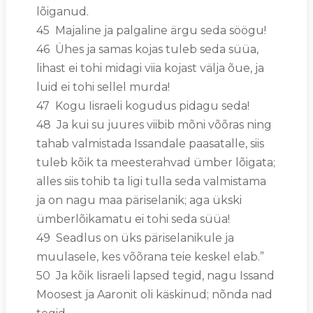
lõiganud.
45 Majaline ja palgaline ärgu seda söögu!
46 Ühes ja samas kojas tuleb seda süüa,
lihast ei tohi midagi viia kojast välja õue, ja
luid ei tohi sellel murda!
47 Kogu Iisraeli kogudus pidagu seda!
48 Ja kui su juures viibib mõni võõras ning
tahab valmistada Issandale paasatalle, siis
tuleb kõik ta meesterahvad ümber lõigata;
alles siis tohib ta ligi tulla seda valmistama
ja on nagu maa päriselanik; aga ükski
ümberlõikamatu ei tohi seda süüa!
49 Seadlus on üks päriselanikule ja
muulasele, kes võõrana teie keskel elab.”
50 Ja kõik Iisraeli lapsed tegid, nagu Issand
Moosest ja Aaronit oli käskinud; nõnda nad