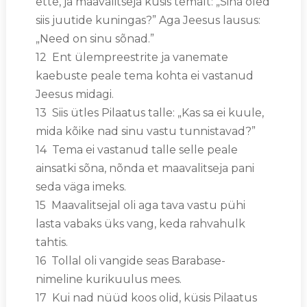
ette, ja maavalitseja küsis temalt: „Sina oled
siis juutide kuningas?” Aga Jeesus lausus:
„Need on sinu sõnad.”
12 Ent ülempreestrite ja vanemate
kaebuste peale tema kohta ei vastanud
Jeesus midagi.
13 Siis ütles Pilaatus talle: „Kas sa ei kuule,
mida kõike nad sinu vastu tunnistavad?”
14 Tema ei vastanud talle selle peale
ainsatki sõna, nõnda et maavalitseja pani
seda väga imeks.
15 Maavalitsejal oli aga tava vastu pühi
lasta vabaks üks vang, keda rahvahulk
tahtis.
16 Tollal oli vangide seas Barabase-
nimeline kurikuulus mees.
17 Kui nad nüüd koos olid, küsis Pilaatus