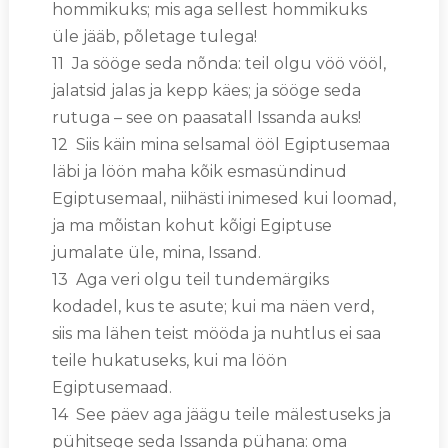
hommikuks; mis aga sellest hommikuks
üle jääb, põletage tulega!
11 Ja sööge seda nõnda: teil olgu vöö vööl,
jalatsid jalas ja kepp käes; ja sööge seda
rutuga – see on paasatall Issanda auks!
12 Siis käin mina selsamal ööl Egiptusemaa
läbi ja löön maha kõik esmasündinud
Egiptusemaal, niihästi inimesed kui loomad,
ja ma mõistan kohut kõigi Egiptuse
jumalate üle, mina, Issand.
13 Aga veri olgu teil tundemärgiks
kodadel, kus te asute; kui ma näen verd,
siis ma lähen teist mööda ja nuhtlus ei saa
teile hukatuseks, kui ma löön
Egiptusemaad.
14 See päev aga jäägu teile mälestuseks ja
pühitsege seda Issanda pühana: oma