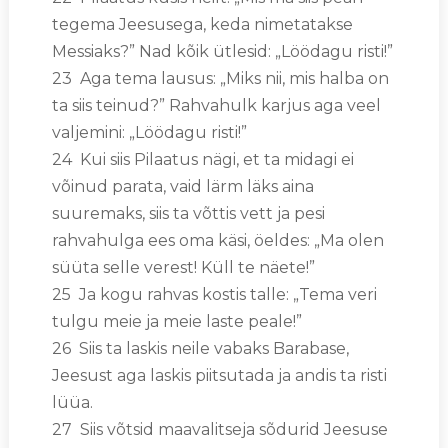
tegema Jeesusega, keda nimetatakse
Messiaks?” Nad kõik ütlesid: „Löödagu risti!”
23 Aga tema lausus: „Miks nii, mis halba on
ta siis teinud?” Rahvahulk karjus aga veel
valjemini: „Löödagu risti!”
24 Kui siis Pilaatus nägi, et ta midagi ei
võinud parata, vaid lärm läks aina
suuremaks, siis ta võttis vett ja pesi
rahvahulga ees oma käsi, öeldes: „Ma olen
süüta selle verest! Küll te näete!”
25 Ja kogu rahvas kostis talle: „Tema veri
tulgu meie ja meie laste peale!”
26 Siis ta laskis neile vabaks Barabase,
Jeesust aga laskis piitsutada ja andis ta risti
lüüa.
27 Siis võtsid maavalitseja sõdurid Jeesuse