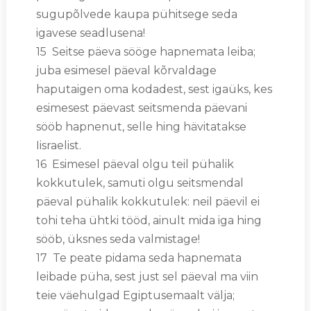
sugupõlvede kaupa pühitsege seda
igavese seadlusena!
15 Seitse päeva sööge hapnemata leiba;
juba esimesel päeval kõrvaldage
haputaigen oma kodadest, sest igaüks, kes
esimesest päevast seitsmenda päevani
sööb hapnenut, selle hing hävitatakse
Iisraelist.
16 Esimesel päeval olgu teil pühalik
kokkutulek, samuti olgu seitsmendal
päeval pühalik kokkutulek: neil päevil ei
tohi teha ühtki tööd, ainult mida iga hing
sööb, üksnes seda valmistage!
17 Te peate pidama seda hapnemata
leibade püha, sest just sel päeval ma viin
teie väehulgad Egiptusemaalt välja;