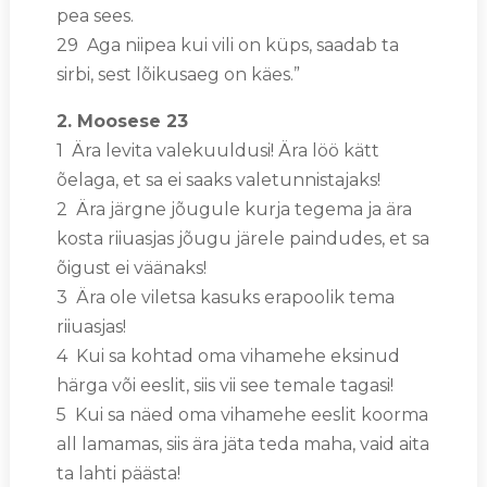
pea sees.
29 Aga niipea kui vili on küps, saadab ta
sirbi, sest lõikusaeg on käes.”
2. Moosese 23
1 Ära levita valekuuldusi! Ära löö kätt
õelaga, et sa ei saaks valetunnistajaks!
2 Ära järgne jõugule kurja tegema ja ära
kosta riiuasjas jõugu järele paindudes, et sa
õigust ei väänaks!
3 Ära ole viletsa kasuks erapoolik tema
riiuasjas!
4 Kui sa kohtad oma vihamehe eksinud
härga või eeslit, siis vii see temale tagasi!
5 Kui sa näed oma vihamehe eeslit koorma
all lamamas, siis ära jäta teda maha, vaid aita
ta lahti päästa!