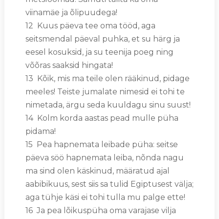
viinamäe ja õlipuudega!
12 Kuus päeva tee oma tööd, aga
seitsmendal päeval puhka, et su härg ja
eesel kosuksid, ja su teenija poeg ning
võõras saaksid hingata!
13 Kõik, mis ma teile olen rääkinud, pidage
meeles! Teiste jumalate nimesid ei tohi te
nimetada, ärgu seda kuuldagu sinu suust!
14 Kolm korda aastas pead mulle püha
pidama!
15 Pea hapnemata leibade püha: seitse
päeva söö hapnemata leiba, nõnda nagu
ma sind olen käskinud, määratud ajal
aabibikuus, sest siis sa tulid Egiptusest välja;
aga tühje käsi ei tohi tulla mu palge ette!
16 Ja pea lõikuspüha oma varajase vilja