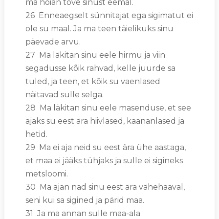
ma hoian tõve sinust eemal.
26 Enneaegselt sünnitajat ega sigimatut ei
ole su maal. Ja ma teen täielikuks sinu
päevade arvu.
27 Ma läkitan sinu eele hirmu ja viin
segadusse kõik rahvad, kelle juurde sa
tuled, ja teen, et kõik su vaenlased
näitavad sulle selga.
28 Ma läkitan sinu eele masenduse, et see
ajaks su eest ära hiivlased, kaananlased ja
hetid.
29 Ma ei aja neid su eest ära ühe aastaga,
et maa ei jääks tühjaks ja sulle ei sigineks
metsloomi.
30 Ma ajan nad sinu eest ära vähehaaval,
seni kui sa sigined ja pärid maa.
31 Ja ma annan sulle maa-ala