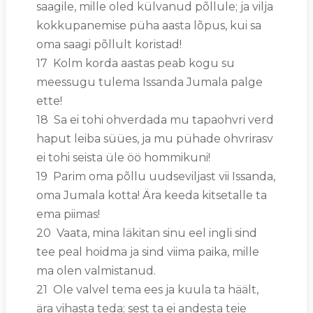
saagile, mille oled külvanud põllule; ja vilja
kokkupanemise püha aasta lõpus, kui sa
oma saagi põllult koristad!
17 Kolm korda aastas peab kogu su
meessugu tulema Issanda Jumala palge
ette!
18 Sa ei tohi ohverdada mu tapaohvri verd
haput leiba süües, ja mu pühade ohvrirasv
ei tohi seista üle öö hommikuni!
19 Parim oma põllu uudseviljast vii Issanda,
oma Jumala kotta! Ära keeda kitsetalle ta
ema piimas!
20 Vaata, mina läkitan sinu eel ingli sind
tee peal hoidma ja sind viima paika, mille
ma olen valmistanud.
21 Ole valvel tema ees ja kuula ta häält,
ära vihasta teda; sest ta ei andesta teie