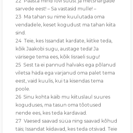
22 Päästa mind lõvi suust ja metshärgade
sarvede eest! – Sa vastasid mulle! –
23 Ma tahan su nime kuulutada oma
vendadele, keset kogudust ma tahan kiita
sind.
24 Teie, kes Issandat kardate, kiitke teda,
kõik Jaakobi sugu, austage teda! Ja
värisege tema ees, kõik Iisraeli sugu!
25 Sest ta ei pannud halvaks ega põlanud
viletsa häda ega varjanud oma palet tema
eest, vaid kuulis, kui ta kisendas tema
poole.
26 Sinu kohta käib mu kiituslaul suures
koguduses, ma tasun oma tõotused
nende ees, kes teda kardavad.
27 Vaesed saavad süüa ning saavad kõhud
täis; Issandat kiidavad, kes teda otsivad. Teie