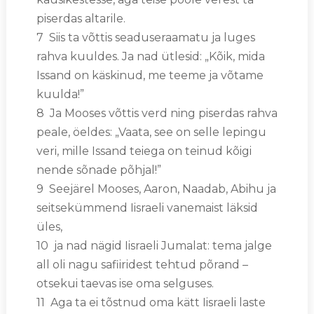
piserdas altarile.
7 Siis ta võttis seaduseraamatu ja luges
rahva kuuldes. Ja nad ütlesid: „Kõik, mida
Issand on käskinud, me teeme ja võtame
kuulda!”
8 Ja Mooses võttis verd ning piserdas rahva
peale, öeldes: „Vaata, see on selle lepingu
veri, mille Issand teiega on teinud kõigi
nende sõnade põhjal!”
9 Seejärel Mooses, Aaron, Naadab, Abihu ja
seitsekümmend Iisraeli vanemaist läksid
üles,
10 ja nad nägid Iisraeli Jumalat: tema jalge
all oli nagu safiiridest tehtud põrand –
otsekui taevas ise oma selguses.
11 Aga ta ei tõstnud oma kätt Iisraeli laste