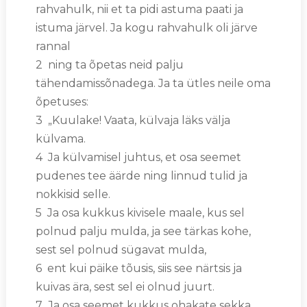
rahvahulk, nii et ta pidi astuma paati ja
istuma järvel. Ja kogu rahvahulk oli järve
rannal
2 ning ta õpetas neid palju
tähendamissõnadega. Ja ta ütles neile oma
õpetuses:
3 „Kuulake! Vaata, külvaja läks välja
külvama.
4 Ja külvamisel juhtus, et osa seemet
pudenes tee äärde ning linnud tulid ja
nokkisid selle.
5 Ja osa kukkus kivisele maale, kus sel
polnud palju mulda, ja see tärkas kohe,
sest sel polnud sügavat mulda,
6 ent kui päike tõusis, siis see närtsis ja
kuivas ära, sest sel ei olnud juurt.
7 Ja osa seemet kukkus ohakate sekka,