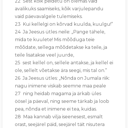
22 Sest kõik peidetu on olemas vaid
avalikuks saamiseks, kõik varjulepandu
vaid päevavalgele tulemiseks.
23 Kui kellelgi on kõrvad kuulda, kuulgu!”
24 Ja Jeesus ütles neile: „Pange tähele,
mida te kuulete! Mis mõõduga teie
mõõdate, sellega mõõdetakse ka teile, ja
teile lisatakse veel juurde,
25 sest kellel on, sellele antakse, ja kellel ei
ole, sellelt võetakse ära seegi, mis tal on.”
26 Ja Jeesus ütles: „Nõnda on Jumala riik:
nagu inimene viskab seemne maa peale
27 ning heidab magama ja ärkab üles
öösel ja päeval, ning seeme tärkab ja loob
pea, nõnda et inimene ei tea, kuidas.
28 Maa kannab vilja iseenesest, esmalt
orast, seejärel päid, seejärel täit nisutera