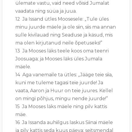
ülemate vastu, vaid need võisid Jumalat
vaadata ning süüa ja juua.
12 Ja Issand ütles Moosesele: „Tule üles
minu juurde mäele ja ole siin, siis ma annan
sulle kivilauad ning Seaduse ja käsud, mis
ma olen kirjutanud neile õpetuseks!”
13 Ja Mooses läks teele koos oma teenri
Joosuaga; ja Mooses läks üles Jumala
mäele.
14 Aga vanemaile ta ütles: „Jääge teie siia,
kuni me tuleme tagasi teie juurde! Ja
vaata, Aaron ja Huur on teie juures. Kellel
on mingi põhjus, mingu nende juurde!”
15 Ja Mooses läks mäele ning pilv kattis
mäe.
16 Ja Issanda auhiilgus laskus Siinai mäele
ja pilv kattis seda kuus päeva; seitsmendal