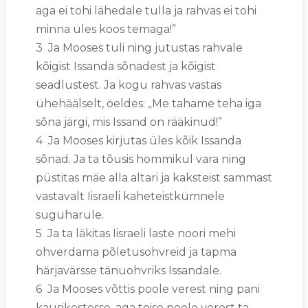
aga ei tohi lähedale tulla ja rahvas ei tohi
minna üles koos temaga!”
3 Ja Mooses tuli ning jutustas rahvale
kõigist Issanda sõnadest ja kõigist
seadlustest. Ja kogu rahvas vastas
ühehäälselt, öeldes: „Me tahame teha iga
sõna järgi, mis Issand on rääkinud!”
4 Ja Mooses kirjutas üles kõik Issanda
sõnad. Ja ta tõusis hommikul vara ning
püstitas mäe alla altari ja kaksteist sammast
vastavalt Iisraeli kaheteistkümnele
suguharule.
5 Ja ta läkitas Iisraeli laste noori mehi
ohverdama põletusohvreid ja tapma
härjavärsse tänuohvriks Issandale.
6 Ja Mooses võttis poole verest ning pani
kausikestesse, aga teise poole verest ta