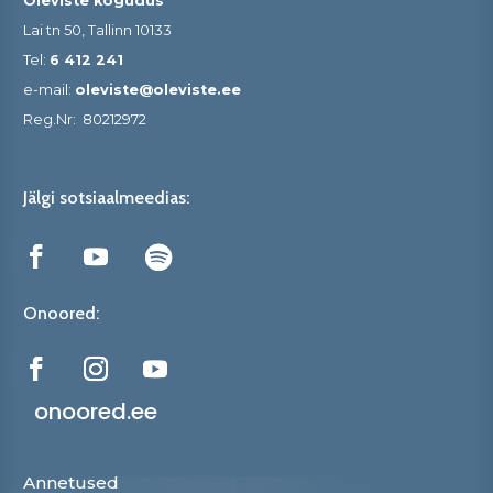
Oleviste kogudus
Lai tn 50, Tallinn 10133
Tel:
6 412 241
e-mail:
oleviste@oleviste.ee
Reg.Nr:
80212972
Jälgi sotsiaalmeedias:
Onoored:
onoored.ee
Annetused