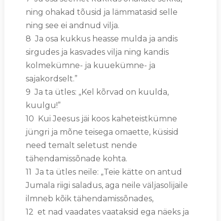
ning ohakad tõusid ja lämmatasid selle
ning see ei andnud vilja.
8 Ja osa kukkus heasse mulda ja andis
sirgudes ja kasvades vilja ning kandis
kolmekümne- ja kuuekümne- ja
sajakordselt.”
9 Ja ta ütles: „Kel kõrvad on kuulda,
kuulgu!”
10 Kui Jeesus jäi koos kaheteistkümne
jüngri ja mõne teisega omaette, küsisid
need temalt seletust nende
tähendamissõnade kohta.
11 Ja ta ütles neile: „Teie kätte on antud
Jumala riigi saladus, aga neile väljasolijaile
ilmneb kõik tähendamissõnades,
12 et nad vaadates vaataksid ega näeks ja