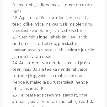
üleastumist, sellepärast et temas on minu
nimi!
22 Aga kui sa tõesti kuulad tema häält ja
teed kõike, mida ma käsin, siis ma olen sinu
vaenlaste vaenlane ja vastaste vastane.
23 Sest minu ingel läheb sinu eel ja viib
sind emorlaste, hettide, perislaste,
kaananlaste, hiivlaste ja jebuuslaste juurde
ja mina hävitan need.
24 Ära kummarda nende jumalaid ja ära
teeni neid! Ja ära tee ka nende rahvaste
tegude järgi, vaid kisu maha sootuks
nende jumalad ja purusta täiesti nende
ebaususambad!
25 Te peate aga teenima Issandat, oma
Jumalat, siis ta õnnistab sinu leiba ja vett! Ja