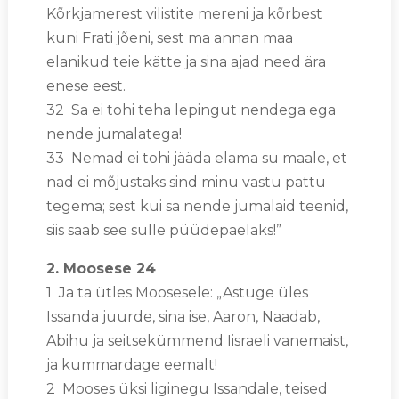
Kõrkjamerest vilistite mereni ja kõrbest
kuni Frati jõeni, sest ma annan maa
elanikud teie kätte ja sina ajad need ära
enese eest.
32 Sa ei tohi teha lepingut nendega ega
nende jumalatega!
33 Nemad ei tohi jääda elama su maale, et
nad ei mõjustaks sind minu vastu pattu
tegema; sest kui sa nende jumalaid teenid,
siis saab see sulle püüdepaelaks!”
2. Moosese 24
1 Ja ta ütles Moosesele: „Astuge üles
Issanda juurde, sina ise, Aaron, Naadab,
Abihu ja seitsekümmend Iisraeli vanemaist,
ja kummardage eemalt!
2 Mooses üksi liginegu Issandale, teised