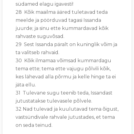
südamed elagu igavesti!
28 Kõik maailma ääred tuletavad teda
meelde ja pöörduvad tagasi Issanda
juurde; ja sinu ette kummardavad kõik
rahvaste suguvõsad.
29 Sest Issanda päralt on kuninglik võim ja
ta valitseb rahvaid.
30 Kõik ilmamaa võimsad kummardagu
tema ette; tema ette vajugu põlvili kõik,
kes lähevad alla põrmu ja kelle hinge ta ei
jäta ellu.
31 Tulevane sugu teenib teda, Issandast
jutustatakse tulevasele põlvele.
32 Nad tulevad ja kuulutavad tema õigust,
vastsündivale rahvale jutustades, et tema
on seda teinud.