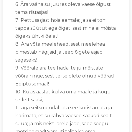
6 Ära vääna su juures oleva vaese õigust
tema riiuasjas!
7 Pettusasjast hoia eemale; ja sa ei tohi
tappa süütut ega õiget, sest mina ei mõista
õigeks ühtki õelat!
8 Ära võta meelehead, sest meelehea
pimestab nägijaid ja teeb õigete asjad
segaseks!
9 Võõrale ära tee häda: te ju mõistate
võõra hinge, sest te ise olete olnud võõrad
Egiptusemaal!
10 Kuus aastat külva oma maale ja kogu
sellelt saaki,
11 aga seitsmendal jäta see koristamata ja
harimata, et su rahva vaesed saaksid sealt
süüa; ja mis neist järele jääb, seda söögu
metsloomad! Samuti talita ka oma