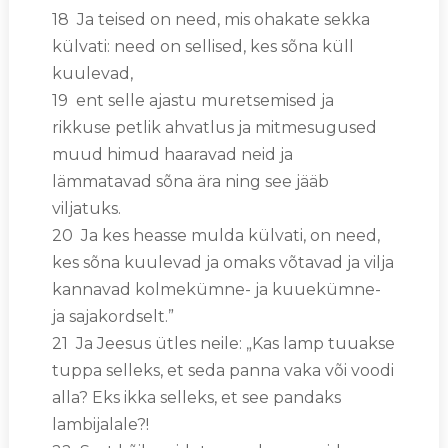
18 Ja teised on need, mis ohakate sekka
külvati: need on sellised, kes sõna küll
kuulevad,
19 ent selle ajastu muretsemised ja
rikkuse petlik ahvatlus ja mitmesugused
muud himud haaravad neid ja
lämmatavad sõna ära ning see jääb
viljatuks.
20 Ja kes heasse mulda külvati, on need,
kes sõna kuulevad ja omaks võtavad ja vilja
kannavad kolmekümne- ja kuuekümne-
ja sajakordselt.”
21 Ja Jeesus ütles neile: „Kas lamp tuuakse
tuppa selleks, et seda panna vaka või voodi
alla? Eks ikka selleks, et see pandaks
lambijalale?!