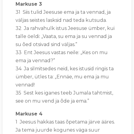
Markuse 3
31 Siis tulid Jeesuse ema ja ta vennad, ja
väljas seistes lasksid nad teda kutsuda.
32 Ja rahvahulk istus Jeesuse ümber, kui
talle öeldi: „Vaata, su ema ja su vennad ja
su õed otsivad sind väljas.”
33 Ent Jeesus vastas neile: „Kes on mu
ema ja vennad?”
34 Ja silmitsedes neid, kes istusid ringis ta
ümber, ütles ta: „Ennäe, mu ema ja mu
vennad!
35 Sest kes iganes teeb Jumala tahtmist,
see on mu vend ja õde ja ema.”
Markuse 4
1 Jeesus hakkas taas õpetama järve ääres.
Ja tema juurde kogunes väga suur