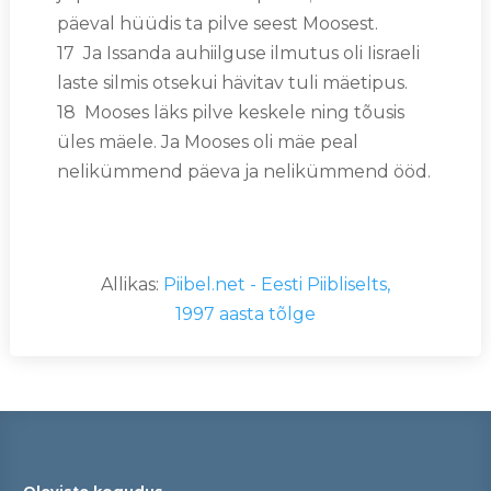
päeval hüüdis ta pilve seest Moosest.
17 Ja Issanda auhiilguse ilmutus oli Iisraeli
laste silmis otsekui hävitav tuli mäetipus.
18 Mooses läks pilve keskele ning tõusis
üles mäele. Ja Mooses oli mäe peal
nelikümmend päeva ja nelikümmend ööd.
Allikas:
Piibel.net - Eesti Piibliselts,
1997 aasta tõlge