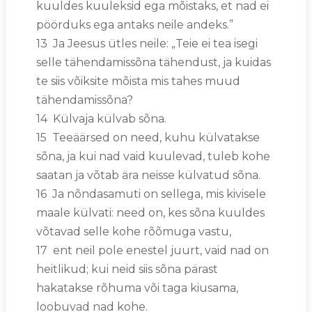
kuuldes kuuleksid ega mõistaks, et nad ei
pöörduks ega antaks neile andeks.”
13 Ja Jeesus ütles neile: „Teie ei tea isegi
selle tähendamissõna tähendust, ja kuidas
te siis võiksite mõista mis tahes muud
tähendamissõna?
14 Külvaja külvab sõna.
15 Teeäärsed on need, kuhu külvatakse
sõna, ja kui nad vaid kuulevad, tuleb kohe
saatan ja võtab ära neisse külvatud sõna.
16 Ja nõndasamuti on sellega, mis kivisele
maale külvati: need on, kes sõna kuuldes
võtavad selle kohe rõõmuga vastu,
17 ent neil pole enestel juurt, vaid nad on
heitlikud; kui neid siis sõna pärast
hakatakse rõhuma või taga kiusama,
loobuvad nad kohe.