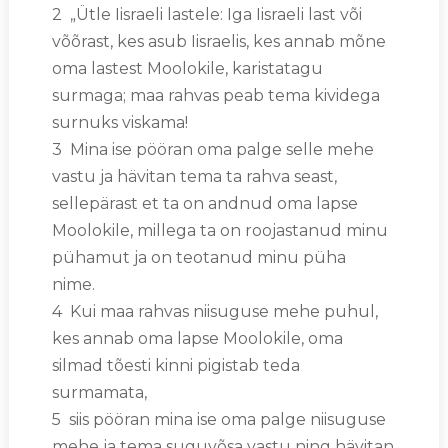
2 „Ütle Iisraeli lastele: Iga Iisraeli last või
võõrast, kes asub Iisraelis, kes annab mõne
oma lastest Moolokile, karistatagu
surmaga; maa rahvas peab tema kividega
surnuks viskama!
3 Mina ise pööran oma palge selle mehe
vastu ja hävitan tema ta rahva seast,
sellepärast et ta on andnud oma lapse
Moolokile, millega ta on roojastanud minu
pühamut ja on teotanud minu püha
nime.
4 Kui maa rahvas niisuguse mehe puhul,
kes annab oma lapse Moolokile, oma
silmad tõesti kinni pigistab teda
surmamata,
5 siis pööran mina ise oma palge niisuguse
mehe ja tema suguvõsa vastu ning hävitan