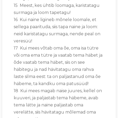
15 Meest, kes ühtib loomaga, karistatagu
surmaga ja loom tapetagu!
16 Kui naine ligineb mõnele loomale, et
sellega paarituda, siis tapa naine ja loom:
neid karistatagu surmaga, nende peal on
veresüü!
17 Kui mees võtab oma õe, oma isa tütre
või oma ema tütre ja vaatab tema häbet ja
õde vaatab tema häbet, siis on see
häbitegu ja nad hävitatagu oma rahva
laste silma eest: ta on paljastanud oma õe
häbeme, ta kandku oma patusüüd!
18 Kui mees magab naise juures, kellel on
kuuveri, ja paljastab tema häbeme, avab
tema lätte ja naine paljastab oma
verelätte, siis hävitatagu mõlemad oma