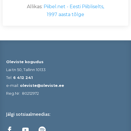
Allikas:
Piibel.net - Eesti Piibliselts,
1997 aasta tõlge
Oleviste kogudus
Lai tn 50, Tallinn 10133
Tel:
6 412 241
e-mail:
oleviste@oleviste.ee
Reg.Nr:
80212972
Jälgi sotsiaalmeedias: