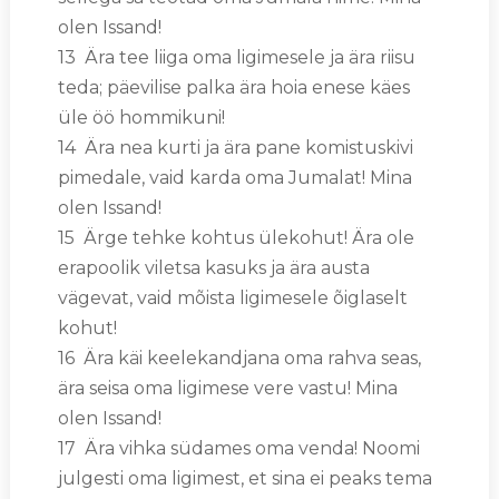
olen Issand!
13 Ära tee liiga oma ligimesele ja ära riisu
teda; päevilise palka ära hoia enese käes
üle öö hommikuni!
14 Ära nea kurti ja ära pane komistuskivi
pimedale, vaid karda oma Jumalat! Mina
olen Issand!
15 Ärge tehke kohtus ülekohut! Ära ole
erapoolik viletsa kasuks ja ära austa
vägevat, vaid mõista ligimesele õiglaselt
kohut!
16 Ära käi keelekandjana oma rahva seas,
ära seisa oma ligimese vere vastu! Mina
olen Issand!
17 Ära vihka südames oma venda! Noomi
julgesti oma ligimest, et sina ei peaks tema