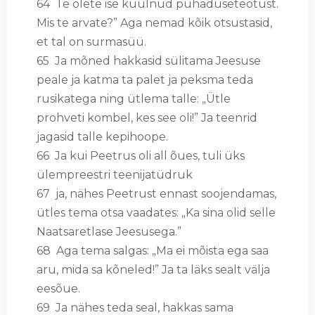
64 Te olete ise kuulnud pühaduseteotust.
Mis te arvate?” Aga nemad kõik otsustasid,
et tal on surmasüü.
65 Ja mõned hakkasid sülitama Jeesuse
peale ja katma ta palet ja peksma teda
rusikatega ning ütlema talle: „Ütle
prohveti kombel, kes see oli!” Ja teenrid
jagasid talle kepihoope.
66 Ja kui Peetrus oli all õues, tuli üks
ülempreestri teenijatüdruk
67 ja, nähes Peetrust ennast soojendamas,
ütles tema otsa vaadates: „Ka sina olid selle
Naatsaretlase Jeesusega.”
68 Aga tema salgas: „Ma ei mõista ega saa
aru, mida sa kõneled!” Ja ta läks sealt välja
eesõue.
69 Ja nähes teda seal, hakkas sama