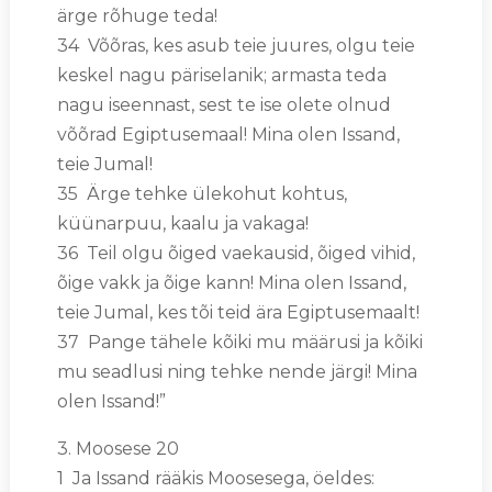
ärge rõhuge teda!
34 Võõras, kes asub teie juures, olgu teie
keskel nagu päriselanik; armasta teda
nagu iseennast, sest te ise olete olnud
võõrad Egiptusemaal! Mina olen Issand,
teie Jumal!
35 Ärge tehke ülekohut kohtus,
küünarpuu, kaalu ja vakaga!
36 Teil olgu õiged vaekausid, õiged vihid,
õige vakk ja õige kann! Mina olen Issand,
teie Jumal, kes tõi teid ära Egiptusemaalt!
37 Pange tähele kõiki mu määrusi ja kõiki
mu seadlusi ning tehke nende järgi! Mina
olen Issand!”
3. Moosese 20
1 Ja Issand rääkis Moosesega, öeldes: