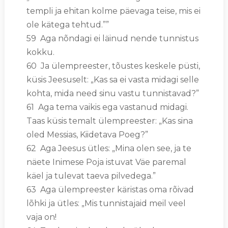
templi ja ehitan kolme päevaga teise, mis ei
ole kätega tehtud.””
59 Aga nõndagi ei läinud nende tunnistus
kokku.
60 Ja ülempreester, tõustes keskele püsti,
küsis Jeesuselt: „Kas sa ei vasta midagi selle
kohta, mida need sinu vastu tunnistavad?”
61 Aga tema vaikis ega vastanud midagi.
Taas küsis temalt ülempreester: „Kas sina
oled Messias, Kiidetava Poeg?”
62 Aga Jeesus ütles: „Mina olen see, ja te
näete Inimese Poja istuvat Väe paremal
käel ja tulevat taeva pilvedega.”
63 Aga ülempreester käristas oma rõivad
lõhki ja ütles: „Mis tunnistajaid meil veel
vaja on!