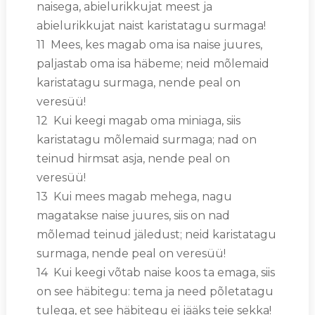
naisega, abielurikkujat meest ja
abielurikkujat naist karistatagu surmaga!
11 Mees, kes magab oma isa naise juures,
paljastab oma isa häbeme; neid mõlemaid
karistatagu surmaga, nende peal on
veresüü!
12 Kui keegi magab oma miniaga, siis
karistatagu mõlemaid surmaga; nad on
teinud hirmsat asja, nende peal on
veresüü!
13 Kui mees magab mehega, nagu
magatakse naise juures, siis on nad
mõlemad teinud jäledust; neid karistatagu
surmaga, nende peal on veresüü!
14 Kui keegi võtab naise koos ta emaga, siis
on see häbitegu: tema ja need põletatagu
tulega, et see häbitegu ei jääks teie sekka!