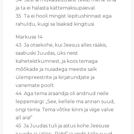
ja ta ei halasta kättemaksupäeval.
35 Ta ei hooli mingist lepitushinnast ega
rahuldu, kuigi sa lisaksid kingitusi.
Markuse 14
43 Ja otsekohe, kui Jeesus alles rääkis,
saabuski Juudas, üks neist
kaheteistkümnest, ja koos temaga
mõõkade ja nuiadega meeste salk
ülempreestrite ja kirjatundjate ja
vanemate poolt.
44 Aga tema äraandja oli andnud neile
leppemärgi: „See, kellele ma annan suud,
ongi tema. Tema võtke kinni ja viige valve
all ära!”
45 Ja Juudas tuli ja astus kohe Jeesuse
juurde ja ütles: „Rabi!” ja andis talle suud.