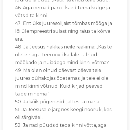
46 Aga nemad panid käed tema külge ja
võtsid ta kinni.
47 Ent üks juuresolijaist tõmbas mõõga ja
lõi ülempreestri sulast ning raius ta kõrva
ära.
48 Ja Jeesus hakkas neile rääkima: „Kas te
olete nagu teeröövli kallale tulnud
mõõkade ja nuiadega mind kinni võtma?
49 Ma olen olnud päevast päeva teie
juures pühakojas õpetamas, ja teie ei ole
mind kinni võtnud! Kuid kirjad peavad
täide minema!”
50 Ja kõik põgenesid, jättes ta maha.
51 Ja Jeesusele järgnes keegi nooruk, kes
oli särgiväel.
52 Ja nad püüdsid teda kinni võtta, aga