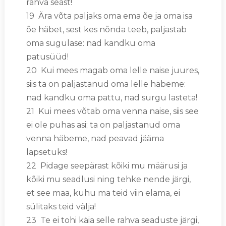
rahva seast!
19 Ära võta paljaks oma ema õe ja oma isa
õe häbet, sest kes nõnda teeb, paljastab
oma sugulase: nad kandku oma
patusüüd!
20 Kui mees magab oma lelle naise juures,
siis ta on paljastanud oma lelle häbeme:
nad kandku oma pattu, nad surgu lasteta!
21 Kui mees võtab oma venna naise, siis see
ei ole puhas asi; ta on paljastanud oma
venna häbeme, nad peavad jääma
lapsetuks!
22 Pidage seepärast kõiki mu määrusi ja
kõiki mu seadlusi ning tehke nende järgi,
et see maa, kuhu ma teid viin elama, ei
sülitaks teid välja!
23 Te ei tohi käia selle rahva seaduste järgi,