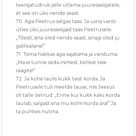
teenijatüdruk jälle ütlema juuresseisjatele,
et see on üks nende seast.
70 Aga Peetrus salgas taas. Ja üsna varsti
ütles üks juuresseisjaid taas Peetrusele:
„Tõesti, sina oled nende seast, sinagi oled ju
galilealane!”
71 Tema hakkas aga sajatama ja vanduma:
„Ma ei tunne seda inimest, kellest teie
räägite!”
72 Ja kohe laulis kukk teist korda. Ja
Peetrusele tuli meelde lause, mis Jeesus
oli talle öelnud: „Enne kui kukk kaks korda
laulab, salgad sina mu kolm korda ära!” Ja
ta puhkes nutma.