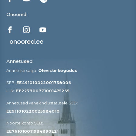
Onoored:
onoored.ee
Annetused
Annetuse saaja:
Oleviste kogudus
SEB:
EE491010022001738006
LHV:
EE227700771001475235
Annetused vähekindlustatutele SEB​:
EE911010220025984010
Noorte konto SEB:
EE761010011984890221