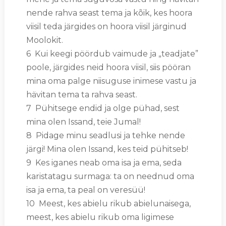
nende rahva seast tema ja kõik, kes hoora
viisil teda järgides on hoora viisil järginud
Moolokit.
6 Kui keegi pöördub vaimude ja „teadjate”
poole, järgides neid hoora viisil, siis pööran
mina oma palge niisuguse inimese vastu ja
hävitan tema ta rahva seast.
7 Pühitsege endid ja olge pühad, sest
mina olen Issand, teie Jumal!
8 Pidage minu seadlusi ja tehke nende
järgi! Mina olen Issand, kes teid pühitseb!
9 Kes iganes neab oma isa ja ema, seda
karistatagu surmaga: ta on neednud oma
isa ja ema, ta peal on veresüü!
10 Meest, kes abielu rikub abielunaisega,
meest, kes abielu rikub oma ligimese