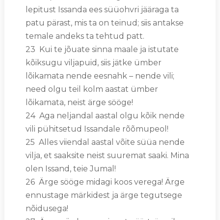
lepitust Issanda ees süüohvri jääraga ta
patu pärast, mis ta on teinud; siis antakse
temale andeks ta tehtud patt.
23 Kui te jõuate sinna maale ja istutate
kõiksugu viljapuid, siis jätke ümber
lõikamata nende eesnahk – nende vili;
need olgu teil kolm aastat ümber
lõikamata, neist ärge sööge!
24 Aga neljandal aastal olgu kõik nende
vili pühitsetud Issandale rõõmupeol!
25 Alles viiendal aastal võite süüa nende
vilja, et saaksite neist suuremat saaki. Mina
olen Issand, teie Jumal!
26 Ärge sööge midagi koos verega! Ärge
ennustage märkidest ja ärge tegutsege
nõidusega!