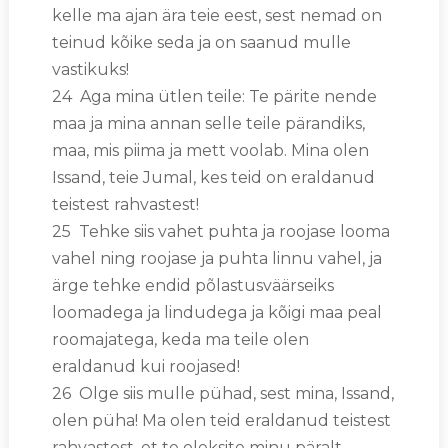
kelle ma ajan ära teie eest, sest nemad on
teinud kõike seda ja on saanud mulle
vastikuks!
24 Aga mina ütlen teile: Te pärite nende
maa ja mina annan selle teile pärandiks,
maa, mis piima ja mett voolab. Mina olen
Issand, teie Jumal, kes teid on eraldanud
teistest rahvastest!
25 Tehke siis vahet puhta ja roojase looma
vahel ning roojase ja puhta linnu vahel, ja
ärge tehke endid põlastusväärseiks
loomadega ja lindudega ja kõigi maa peal
roomajatega, keda ma teile olen
eraldanud kui roojased!
26 Olge siis mulle pühad, sest mina, Issand,
olen püha! Ma olen teid eraldanud teistest
rahvastest, et te oleksite minu päralt.