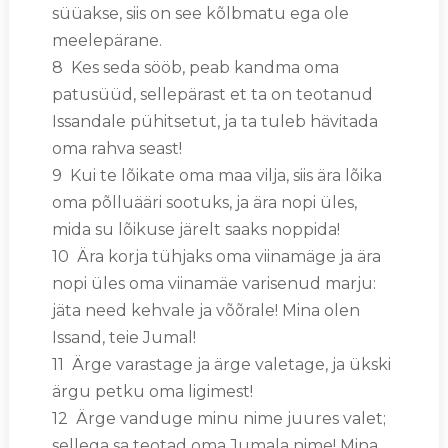
süüakse, siis on see kõlbmatu ega ole
meelepärane.
8 Kes seda sööb, peab kandma oma
patusüüd, sellepärast et ta on teotanud
Issandale pühitsetut, ja ta tuleb hävitada
oma rahva seast!
9 Kui te lõikate oma maa vilja, siis ära lõika
oma põlluääri sootuks, ja ära nopi üles,
mida su lõikuse järelt saaks noppida!
10 Ära korja tühjaks oma viinamäge ja ära
nopi üles oma viinamäe varisenud marju:
jäta need kehvale ja võõrale! Mina olen
Issand, teie Jumal!
11 Ärge varastage ja ärge valetage, ja ükski
ärgu petku oma ligimest!
12 Ärge vanduge minu nime juures valet;
sellega sa teotad oma Jumala nime! Mina