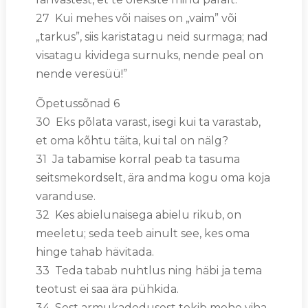
27 Kui mehes või naises on „vaim” või
„tarkus”, siis karistatagu neid surmaga; nad
visatagu kividega surnuks, nende peal on
nende veresüü!”
Õpetussõnad 6
30 Eks põlata varast, isegi kui ta varastab,
et oma kõhtu täita, kui tal on nälg?
31 Ja tabamise korral peab ta tasuma
seitsmekordselt, ära andma kogu oma koja
varanduse.
32 Kes abielunaisega abielu rikub, on
meeletu; seda teeb ainult see, kes oma
hinge tahab hävitada.
33 Teda tabab nuhtlus ning häbi ja tema
teotust ei saa ära pühkida.
34 Sest armukadedusest tekib mehe viha