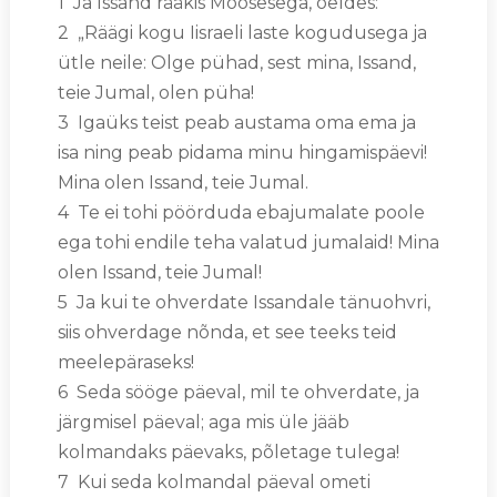
1 Ja Issand rääkis Moosesega, öeldes:
2 „Räägi kogu Iisraeli laste kogudusega ja
ütle neile: Olge pühad, sest mina, Issand,
teie Jumal, olen püha!
3 Igaüks teist peab austama oma ema ja
isa ning peab pidama minu hingamispäevi!
Mina olen Issand, teie Jumal.
4 Te ei tohi pöörduda ebajumalate poole
ega tohi endile teha valatud jumalaid! Mina
olen Issand, teie Jumal!
5 Ja kui te ohverdate Issandale tänuohvri,
siis ohverdage nõnda, et see teeks teid
meelepäraseks!
6 Seda sööge päeval, mil te ohverdate, ja
järgmisel päeval; aga mis üle jääb
kolmandaks päevaks, põletage tulega!
7 Kui seda kolmandal päeval ometi