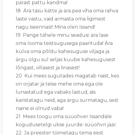
pärast pattu kandma!
18 Ära tasu kätte ja ära pea viha oma rahva
laste vastu, vaid armasta oma ligimest
nagu iseennast! Mina olen Issand!
19 Pange tähele minu seadusi: ära lase
oma looma teistsugusega paarituda! Ära
külva oma põldu kahesuguse viljaga ja
ärgu olgu sul seljas kuube kahesugusest
lõngast, villasest ja linasest!
20 Kui mees sugutades magatab naist, kes
on orjatar ja teise mehe oma ega ole
lunastatud ega vabaks lastud, siis
karistatagu neid, aga ärgu surmatagu, sest
naine ei olnud vaba!
21 Mees toogu oma süüohver Issandale
kogudusetelgi ukse juurde: süüohvri jäär.
22 Ja preester toimetagu tema eest