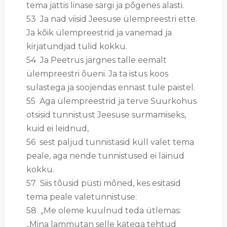
tema jättis linase särgi ja põgenes alasti.
53 Ja nad viisid Jeesuse ülempreestri ette.
Ja kõik ülempreestrid ja vanemad ja
kirjatundjad tulid kokku.
54 Ja Peetrus järgnes talle eemalt
ülempreestri õueni. Ja ta istus koos
sulastega ja soojendas ennast tule paistel.
55 Aga ülempreestrid ja terve Suurkohus
otsisid tunnistust Jeesuse surmamiseks,
kuid ei leidnud,
56 sest paljud tunnistasid küll valet tema
peale, aga nende tunnistused ei läinud
kokku.
57 Siis tõusid püsti mõned, kes esitasid
tema peale valetunnistuse:
58 „Me oleme kuulnud teda ütlemas:
„Mina lammutan selle kätega tehtud