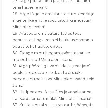
27 Ärge piirake oma juuste äärt; ära riku
oma habeme äärt!
28 Ärge lõigake oma ihusse surnumärki ja
ärge tehke endile söövitatud kriimustusi!
Mina olen Issand!
29 Ära teota oma tütart, lastes teda
hoorata, et kogu maa ei hakkaks hoorama
ega täituks häbitegudega!
30 Pidage minu hingamispäevi ja kartke
mu pühamut! Mina olen Issand!
31 Ärge pöörduge vaimude ja „teadjate”
poole, ärge otsige neid, et te ei saaks
nende läbi roojaseks! Mina olen Issand, teie
Jumal!
32 Hallpea ees tõuse üles ja vanale anna
au! Karda oma Jumalat! Mina olen Issand!
33 Kui teie maal su juures asub võõras, siis