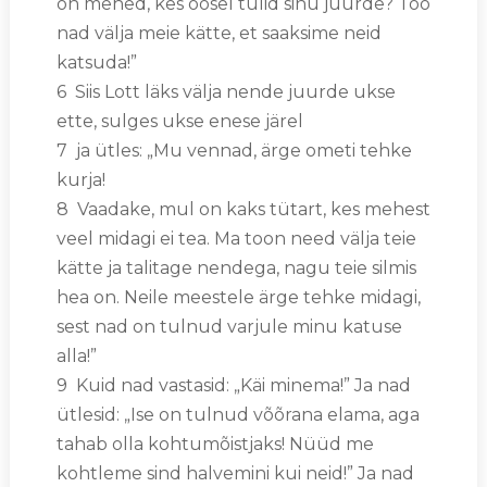
on mehed, kes öösel tulid sinu juurde? Too
nad välja meie kätte, et saaksime neid
katsuda!”
6 Siis Lott läks välja nende juurde ukse
ette, sulges ukse enese järel
7 ja ütles: „Mu vennad, ärge ometi tehke
kurja!
8 Vaadake, mul on kaks tütart, kes mehest
veel midagi ei tea. Ma toon need välja teie
kätte ja talitage nendega, nagu teie silmis
hea on. Neile meestele ärge tehke midagi,
sest nad on tulnud varjule minu katuse
alla!”
9 Kuid nad vastasid: „Käi minema!” Ja nad
ütlesid: „Ise on tulnud võõrana elama, aga
tahab olla kohtumõistjaks! Nüüd me
kohtleme sind halvemini kui neid!” Ja nad