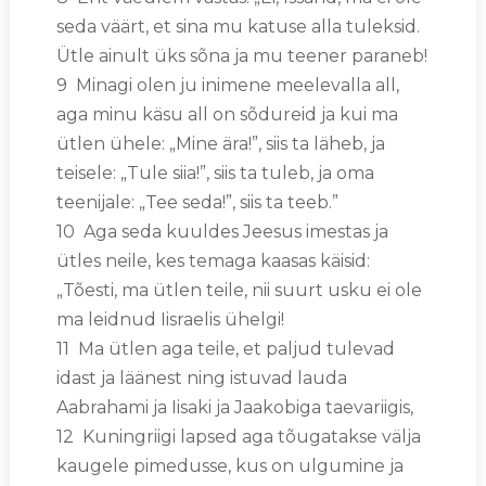
seda väärt, et sina mu katuse alla tuleksid.
Ütle ainult üks sõna ja mu teener paraneb!
9 Minagi olen ju inimene meelevalla all,
aga minu käsu all on sõdureid ja kui ma
ütlen ühele: „Mine ära!”, siis ta läheb, ja
teisele: „Tule siia!”, siis ta tuleb, ja oma
teenijale: „Tee seda!”, siis ta teeb.”
10 Aga seda kuuldes Jeesus imestas ja
ütles neile, kes temaga kaasas käisid:
„Tõesti, ma ütlen teile, nii suurt usku ei ole
ma leidnud Iisraelis ühelgi!
11 Ma ütlen aga teile, et paljud tulevad
idast ja läänest ning istuvad lauda
Aabrahami ja Iisaki ja Jaakobiga taevariigis,
12 Kuningriigi lapsed aga tõugatakse välja
kaugele pimedusse, kus on ulgumine ja