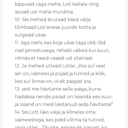
kippusid väga mehe, Loti kallale ning
asusid ust maha murdma.
10 Siis mehed sirutasid käed välja,
tõmbasid Loti enese juurde kotta ja
sulgesid ukse.
11 Aga mehi, kes koja ukse taga olid, lõid
nad pimestusega, niihästi väikesi kui suuri,
nõnda et need väsisid ust otsimast.
12 Ja mehed ütlesid Lotile: „Kes sul veel
siin on, väimees ja pojad ja tütred ja kõik,
kes sul linnas on, vii siit paigast ära,
13 sest me hävitame selle paiga, kuna
hädakisa nende pärast on Issanda ees suur;
ja Issand on meid läkitanud seda hävitama!”
14 Siis Lott läks välja ja kõneles oma
väimeestega, kes pidid võtma ta tütred,
ning ütles: „Tõuske, minge siit paigast ära,