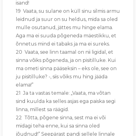
isand!
19 Vaata, su sulane on küll sinu silmis armu
leidnud ja suur on su heldus, mida sa oled
mulle osutanud, jättes mu hinge elama.
Aga ma ei suuda põgeneda mäestikku, et
õnnetus mind ei tabaks ja ma ei sureks.
20 Vaata, see linn taamal on nii ligidal, et
sinna võiks põgeneda, ja on pisitilluke. Kui
ma ometi sinna pääseksin – eks ole, see on
ju pisitilluke? -, siis võiks mu hing jääda
elama!”
21 Ja ta vastas temale: „Vaata, ma võtan
sind kuulda ka selles asjas ega paiska segi
linna, millest sa räägid.
22 Tõtta, põgene sinna, sest ma ei või
midagi teha enne, kui sa sinna oled
jõudnud!” Seepärast pandi sellele linnale