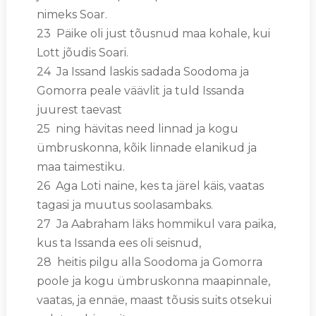
nimeks Soar.
23 Päike oli just tõusnud maa kohale, kui
Lott jõudis Soari.
24 Ja Issand laskis sadada Soodoma ja
Gomorra peale väävlit ja tuld Issanda
juurest taevast
25 ning hävitas need linnad ja kogu
ümbruskonna, kõik linnade elanikud ja
maa taimestiku.
26 Aga Loti naine, kes ta järel käis, vaatas
tagasi ja muutus soolasambaks.
27 Ja Aabraham läks hommikul vara paika,
kus ta Issanda ees oli seisnud,
28 heitis pilgu alla Soodoma ja Gomorra
poole ja kogu ümbruskonna maapinnale,
vaatas, ja ennäe, maast tõusis suits otsekui