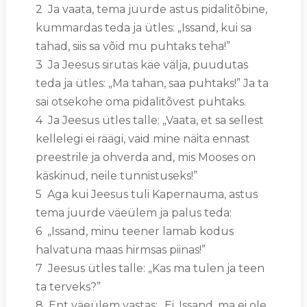
2 Ja vaata, tema juurde astus pidalitõbine,
kummardas teda ja ütles: „Issand, kui sa
tahad, siis sa võid mu puhtaks teha!”
3 Ja Jeesus sirutas käe välja, puudutas
teda ja ütles: „Ma tahan, saa puhtaks!” Ja ta
sai otsekohe oma pidalitõvest puhtaks.
4 Ja Jeesus ütles talle: „Vaata, et sa sellest
kellelegi ei räägi, vaid mine näita ennast
preestrile ja ohverda and, mis Mooses on
käskinud, neile tunnistuseks!”
5 Aga kui Jeesus tuli Kapernauma, astus
tema juurde väeülem ja palus teda:
6 „Issand, minu teener lamab kodus
halvatuna maas hirmsas piinas!”
7 Jeesus ütles talle: „Kas ma tulen ja teen
ta terveks?”
8 Ent väeülem vastas: „Ei, Issand, ma ei ole