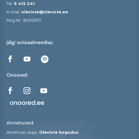
Tel:
6 412 241
e-mail:
oleviste@oleviste.ee
Reg.Nr:
80212972
Jälgi sotsiaalmeedias:
Onoored:
onoored.ee
Annetused
Annetuse saaja:
Oleviste kogudus