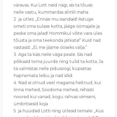
väravas. Kui Lott neid nägi, siis ta tõusis
neile vastu, kummardas silmili maha
2 ja ütles: „Ennäe mu isandaid! Astuge
ometi oma sulase kotta, jääge öömajale ja
peske oma jalad! Hommikul võite vara üles
tõusta ja oma teekonda jätkata!” Kuid nad
vastasid: „Ei, me jääme ööseks välja.”
3 Aga ta käis neile väga peale. Siis nad
põikasid tema juurde ning tulid ta kotta. Ja
ta valmistas neile pidusöögi, küpsetas
hapnemata leibu ja nad sõid.
4 Nad ei olnud veel magama heitnud, kui
linna mehed, Soodoma mehed, niihästi
noored kui vanad, kogu rahvas viimseni,
ümbritsesid koja
5 ja hüüdsid Lotti ning ütlesid temale: „Kus