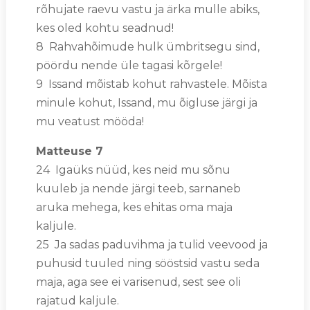
rõhujate raevu vastu ja ärka mulle abiks,
kes oled kohtu seadnud!
8 Rahvahõimude hulk ümbritsegu sind,
pöördu nende üle tagasi kõrgele!
9 Issand mõistab kohut rahvastele. Mõista
minule kohut, Issand, mu õigluse järgi ja
mu veatust mööda!
Matteuse 7
24 Igaüks nüüd, kes neid mu sõnu
kuuleb ja nende järgi teeb, sarnaneb
aruka mehega, kes ehitas oma maja
kaljule.
25 Ja sadas paduvihma ja tulid veevood ja
puhusid tuuled ning sööstsid vastu seda
maja, aga see ei varisenud, sest see oli
rajatud kaljule.