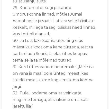
sulatusahju suits.
29 Kui Jumal oli segi paisanud
ümbruskonna linnad, mõtles Jumal
Aabrahamile ja saatis Loti ära selle hävituse
keskelt, millega ta segi paiskas need linnad,
kus Lott oli elanud.
30 Ja Lott läks Soarist üles ning elas
mäestikus koos oma kahe tütrega, sest ta
kartis elada Soaris; ta elas ühes koopas,
tema ise ja ta mõlemad tütred.
31 Kord ütles vanem nooremale: „Meie isa
on vana ja maal pole ühtegi meest, kes
tuleks meie juurde kogu maailma kombe
järgi.
32 Tule, joodame oma isa veiniga ja
magame temaga, et saaksime oma isalt
järeltulija!”