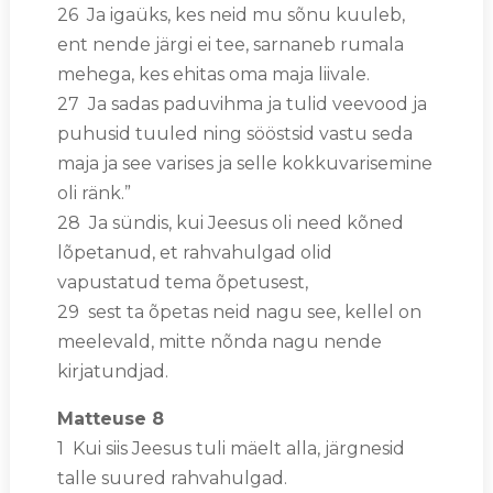
26 Ja igaüks, kes neid mu sõnu kuuleb,
ent nende järgi ei tee, sarnaneb rumala
mehega, kes ehitas oma maja liivale.
27 Ja sadas paduvihma ja tulid veevood ja
puhusid tuuled ning sööstsid vastu seda
maja ja see varises ja selle kokkuvarisemine
oli ränk.”
28 Ja sündis, kui Jeesus oli need kõned
lõpetanud, et rahvahulgad olid
vapustatud tema õpetusest,
29 sest ta õpetas neid nagu see, kellel on
meelevald, mitte nõnda nagu nende
kirjatundjad.
Matteuse 8
1 Kui siis Jeesus tuli mäelt alla, järgnesid
talle suured rahvahulgad.