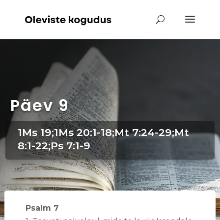
Päev 9
1Ms 19;1Ms 20:1-18;Mt 7:24-29;Mt
8:1-22;Ps 7:1-9
Psalm 7