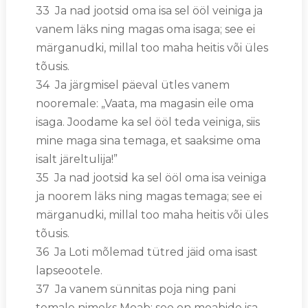
33 Ja nad jootsid oma isa sel ööl veiniga ja
vanem läks ning magas oma isaga; see ei
märganudki, millal too maha heitis või üles
tõusis.
34 Ja järgmisel päeval ütles vanem
nooremale: „Vaata, ma magasin eile oma
isaga. Joodame ka sel ööl teda veiniga, siis
mine maga sina temaga, et saaksime oma
isalt järeltulija!”
35 Ja nad jootsid ka sel ööl oma isa veiniga
ja noorem läks ning magas temaga; see ei
märganudki, millal too maha heitis või üles
tõusis.
36 Ja Loti mõlemad tütred jäid oma isast
lapseootele.
37 Ja vanem sünnitas poja ning pani
temale nimeks Moab; see on moabide isa