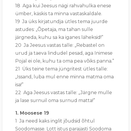
18 Aga kui Jeesus nägi rahvahulka enese
ümber, käskis ta minna vastaskaldale.
19 Ja üks kirjatundja ütles tema juurde
astudes: „Õpetaja, ma tahan sulle
järgneda, kuhu sa ka iganes läheksid!”
20 Ja Jeesus vastas talle: „Rebastel on
urud ja taeva lindudel pesad, aga Inimese
Pojal ei ole, kuhu ta oma pea võiks panna.”
21 Üks teine tema jüngritest ütles talle:
„Issand, luba mul enne minna matma oma
isa!”
22 Aga Jeesus vastas talle: „Järgne mulle
ja lase surnuil oma surnud matta!”
1. Moosese 19
1 Ja need kaks inglit jõudsid õhtul
Soodomasse. Lott istus parajasti Soodoma