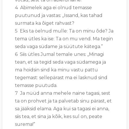
4 Abimelek aga ei olnud temasse
puutunud ja vastas: „Issand, kas tahad
surmata ka õiget rahvast?
5 Eks ta öelnud mulle: Ta on minu õde? Ja
tema ütles ka ise: Ta on mu vend. Ma tegin
seda vaga südame ja süütute kätega.”
6 Siis ütles Jumal temale unes: „Minagi
tean, et sa tegid seda vaga südamega ja
ma hoidsin sind ka minu vastu pattu
tegemast: sellepärast ma ei lasknud sind
temasse puutuda.
7 Ja nüüd anna mehele naine tagasi, sest
ta on prohvet ja ta palvetab sinu pärast, et
sa jääksid elama. Aga kui sa tagasi ei anna,
siis tea, et sina ja kõik, kes sul on, peate
surema!”