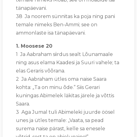
tänapäevani.
38 Ja noorem sünnitas ka poja ning pani
temale nimeks Ben-Ammi; see on
ammonlaste isa tänapäevani.
1. Moosese 20
1 Ja Aabraham siirdus sealt Lõunamaale
ning asus elama Kaadesi ja Suuri vahele; ta
elas Geraris võõrana.
2 Ja Aabraham ütles oma naise Saara
kohta: „Ta on minu õde.” Siis Gerari
kuningas Abimelek läkitas järele ja võttis
Saara.
3 Aga Jumal tuli Abimeleki juurde öösel
unes ja ütles temale: „Vaata, sa pead
surema naise pärast, kelle sa enesele
võtsid, sest ta on abielunaine!”