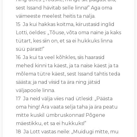
sest Issand hävitab selle linna!” Aga oma
väimeeste meelest heitis ta nalja.
15 Ja kui hakkas koitma, kiirustasid inglid
Lotti, öeldes: „Tõuse, võta oma naine ja kaks
tütart, kes siin on, et sa ei hukkuks linna
süü pärast!”
16 Ja kui ta veel kõhkles, siis haarasid
mehed kinni ta käest, ja ta naise käest ja ta
mõlema tütre käest, sest Issand tahtis teda
säästa; ja nad viisid ta ära ning jätsid
väljapoole linna.
17 Ja neid välja viies nad ütlesid: „Päästa
oma hing! Ära vaata selja taha ja ära peatu
mitte kuskil ümbruskonnas! Põgene
mäestikku, et sa ei hukkuks!”
18 Ja Lott vastas neile: „Muidugi mitte, mu