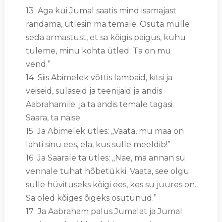
13 Aga kui Jumal saatis mind isamajast
rändama, ütlesin ma temale: Osuta mulle
seda armastust, et sa kõigis paigus, kuhu
tuleme, minu kohta ütled: Ta on mu
vend.”
14 Siis Abimelek võttis lambaid, kitsi ja
veiseid, sulaseid ja teenijaid ja andis
Aabrahamile; ja ta andis temale tagasi
Saara, ta naise.
15 Ja Abimelek ütles: „Vaata, mu maa on
lahti sinu ees, ela, kus sulle meeldib!”
16 Ja Saarale ta ütles: „Näe, ma annan su
vennale tuhat hõbetükki. Vaata, see olgu
sulle hüvituseks kõigi ees, kes su juures on.
Sa oled kõiges õigeks osutunud.”
17 Ja Aabraham palus Jumalat ja Jumal