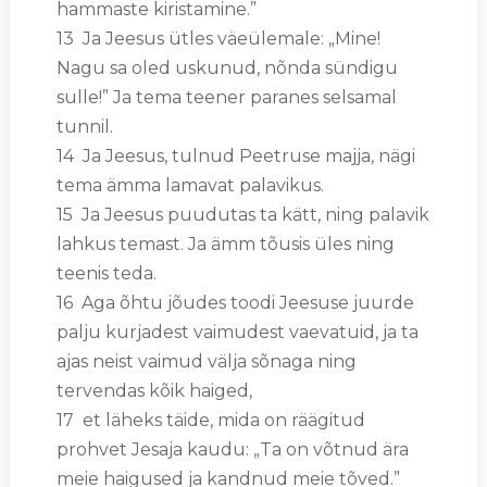
hammaste kiristamine.”
13 Ja Jeesus ütles väeülemale: „Mine!
Nagu sa oled uskunud, nõnda sündigu
sulle!” Ja tema teener paranes selsamal
tunnil.
14 Ja Jeesus, tulnud Peetruse majja, nägi
tema ämma lamavat palavikus.
15 Ja Jeesus puudutas ta kätt, ning palavik
lahkus temast. Ja ämm tõusis üles ning
teenis teda.
16 Aga õhtu jõudes toodi Jeesuse juurde
palju kurjadest vaimudest vaevatuid, ja ta
ajas neist vaimud välja sõnaga ning
tervendas kõik haiged,
17 et läheks täide, mida on räägitud
prohvet Jesaja kaudu: „Ta on võtnud ära
meie haigused ja kandnud meie tõved.”