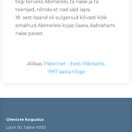
tegi terveks Abimeleki, ta naise ja ta
teenijad, nõnda et nad said lapsi,
18 sest Issand oli sulgenud kõvasti kõik
emaihud Abimeleki kojas Saara, Aabrahami
naise pärast.
Allikas:
Piibel.net - Eesti Piibliselts,
1997 aasta tõlge
Oleviste kogudus
Lai tn 50, Tallinn 10133