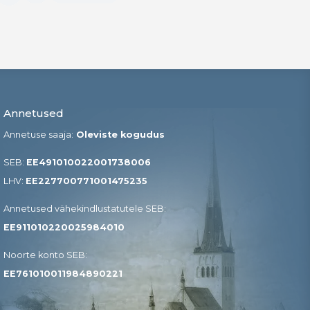
Annetused
Annetuse saaja:
Oleviste kogudus
SEB:
EE491010022001738006
LHV:
EE227700771001475235
Annetused vähekindlustatutele SEB​:
EE911010220025984010
Noorte konto SEB:
EE761010011984890221