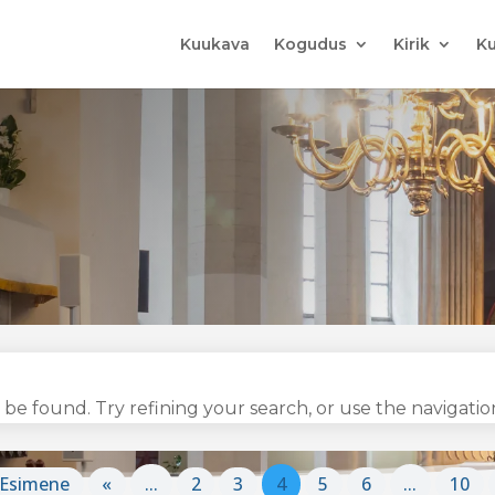
Kuukava
Kogudus
Kirik
Ku
e found. Try refining your search, or use the navigation
 Esimene
«
...
2
3
4
5
6
...
10