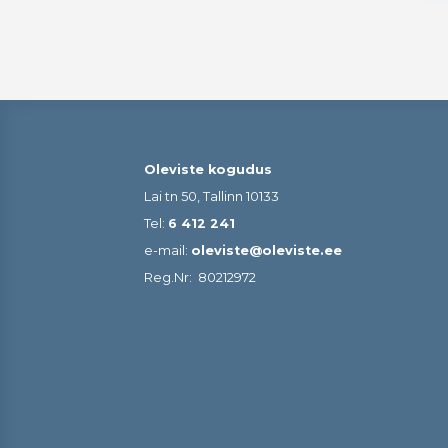
Oleviste kogudus
Lai tn 50, Tallinn 10133
Tel:
6 412 241
e-mail:
oleviste@oleviste.ee
Reg.Nr:
80212972