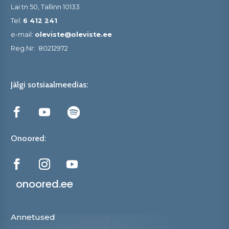
Lai tn 50, Tallinn 10133
Tel:
6 412 241
e-mail:
oleviste@oleviste.ee
Reg.Nr:
80212972
Jälgi sotsiaalmeedias:
Onoored:
onoored.ee
Annetused