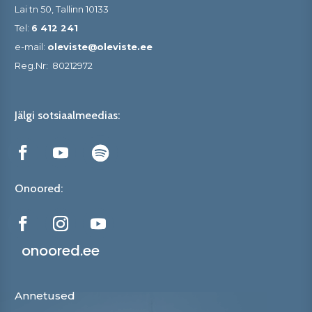
Lai tn 50, Tallinn 10133
Tel:
6 412 241
e-mail:
oleviste@oleviste.ee
Reg.Nr:
80212972
Jälgi sotsiaalmeedias:
Onoored:
onoored.ee
Annetused