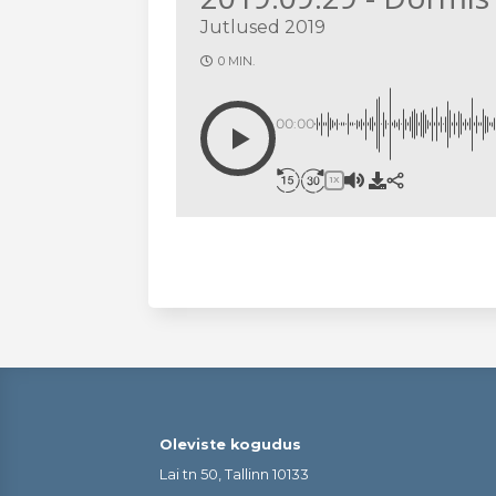
Jutlused 2019
0 MIN.
00:00
1X
Oleviste kogudus
Lai tn 50, Tallinn 10133