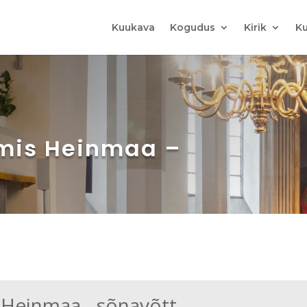
Kuukava
Kogudus
Kirik
Ku
rmis Heinmaa –
 Heinmaa - sõnavõtt