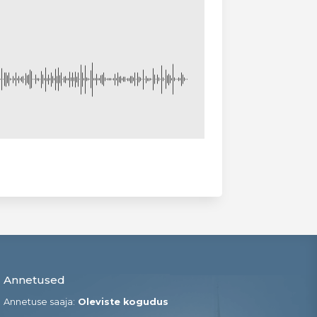
Annetused
Annetuse saaja:
Oleviste kogudus