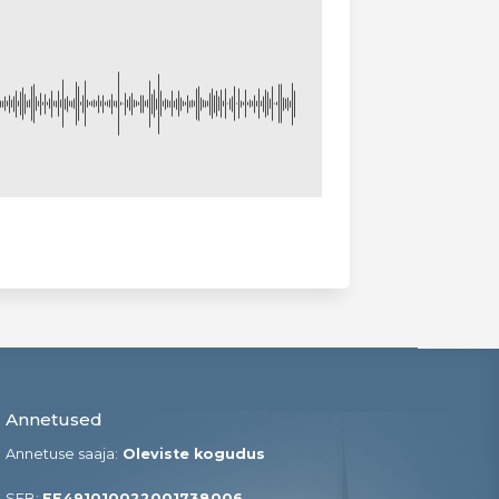
Annetused
Annetuse saaja:
Oleviste kogudus
SEB:
EE491010022001738006