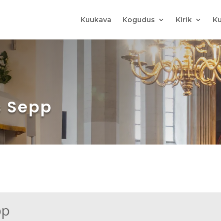
Kuukava
Kogudus
Kirik
Ku
s Sepp
pp