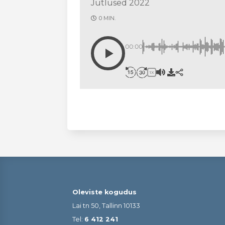
Jutlused 2022
0 MIN.
00:00
1X
Oleviste kogudus
Lai tn 50, Tallinn 10133
Tel:
6 412 241