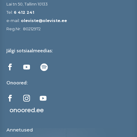
Lai tn 50, Tallinn 10133
Tel:
6 412 241
e-mail:
oleviste@oleviste.ee
Reg.Nr:
80212972
Jälgi sotsiaalmeedias:
Onoored:
onoored.ee
Annetused