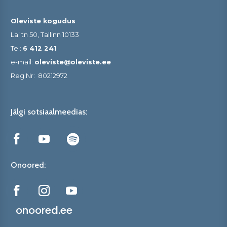
Oleviste kogudus
Lai tn 50, Tallinn 10133
Tel:
6 412 241
e-mail:
oleviste@oleviste.ee
Reg.Nr:
80212972
Jälgi sotsiaalmeedias:
Onoored:
onoored.ee