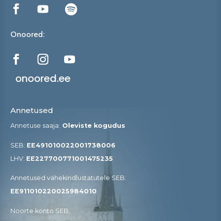
Onoored:
onoored.ee
Annetused
Annetuse saaja:
Oleviste kogudus
SEB:
EE491010022001738006
LHV:
EE227700771001475235
Annetused vähekindlustatutele SEB​:
EE911010220025984010
Noorte konto SEB: