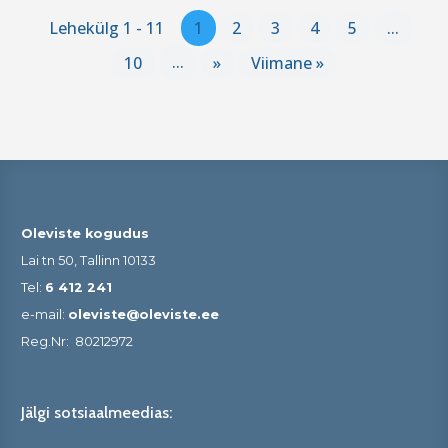
Lehekülg 1 - 11
1
2
3
4
5
...
10
...
»
Viimane »
Oleviste kogudus
Lai tn 50, Tallinn 10133
Tel:
6 412 241
e-mail:
oleviste@oleviste.ee
Reg.Nr:
80212972
Jälgi sotsiaalmeedias: