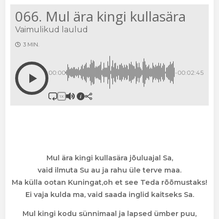
066. Mul ära kingi kullasära
Vaimulikud laulud
3 MIN.
00:00
-00:02:45
1X
Mul ära kingi kullasära jõuluajal Sa,
vaid ilmuta Su au ja rahu üle terve maa.
Ma külla ootan Kuningat,oh et see Teda rõõmustaks!
Ei vaja kulda ma, vaid saada inglid kaitseks Sa.
Mul kingi kodu sünnimaal ja lapsed ümber puu,