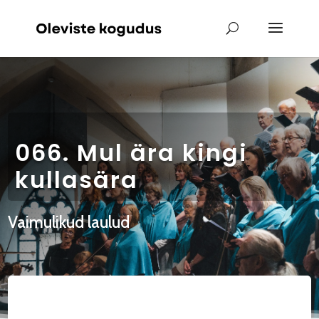
066. Mul ära kingi
kullasära
Vaimulikud laulud