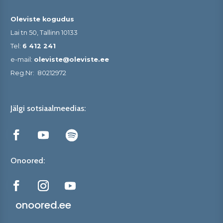
Oleviste kogudus
Lai tn 50, Tallinn 10133
Tel:
6 412 241
e-mail:
oleviste@oleviste.ee
Reg.Nr:
80212972
Jälgi sotsiaalmeedias:
Onoored:
onoored.ee