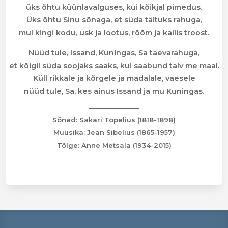
üks õhtu küünlavalguses, kui kõikjal pimedus.
Üks õhtu Sinu sõnaga, et süda täituks rahuga,
mul kingi kodu, usk ja lootus, rõõm ja kallis troost.
Nüüd tule, Issand, Kuningas, Sa taevarahuga,
et kõigil süda soojaks saaks, kui saabund talv me maal.
Küll rikkale ja kõrgele ja madalale, vaesele
nüüd tule, Sa, kes ainus Issand ja mu Kuningas.
Sõnad: Sakari Topelius (1818-1898)
Muusika: Jean Sibelius (1865-1957)
Tõlge: Anne Metsala (1934-2015)