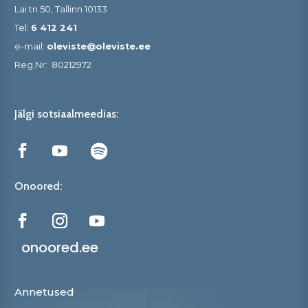
Lai tn 50, Tallinn 10133
Tel:
6 412 241
e-mail:
oleviste@oleviste.ee
Reg.Nr:
80212972
Jälgi sotsiaalmeedias:
Onoored:
onoored.ee
Annetused