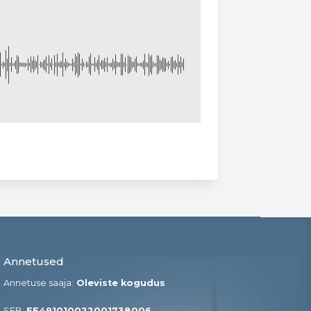
Annetused
Annetuse saaja:
Oleviste kogudus
SEB:
EE491010022001738006