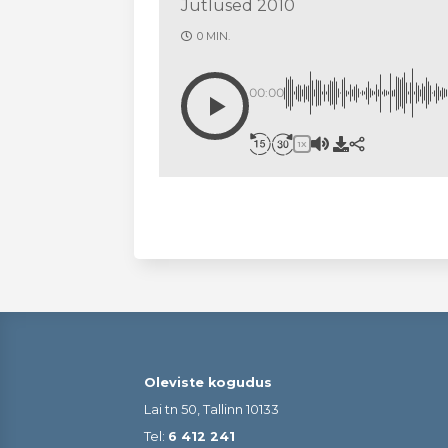
Jutlused 2010
0 MIN.
00:00
1X
Oleviste kogudus
Lai tn 50, Tallinn 10133
Tel:
6 412 241