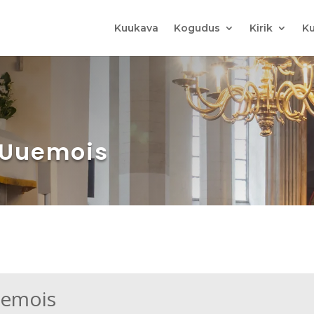
Kuukava
Kogudus
Kirik
Ku
n Uuemois
uemois