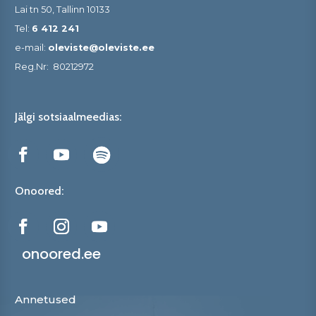
Lai tn 50, Tallinn 10133
Tel:
6 412 241
e-mail:
oleviste@oleviste.ee
Reg.Nr:
80212972
Jälgi sotsiaalmeedias:
Onoored:
onoored.ee
Annetused