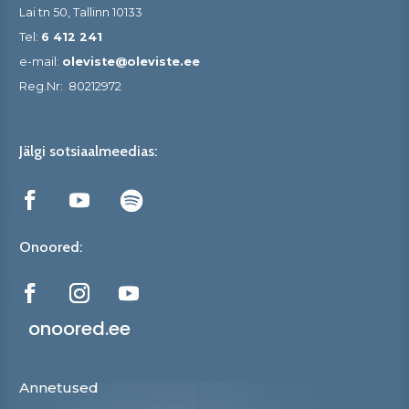
Lai tn 50, Tallinn 10133
Tel:
6 412 241
e-mail:
oleviste@oleviste.ee
Reg.Nr:
80212972
Jälgi sotsiaalmeedias:
Onoored:
onoored.ee
Annetused