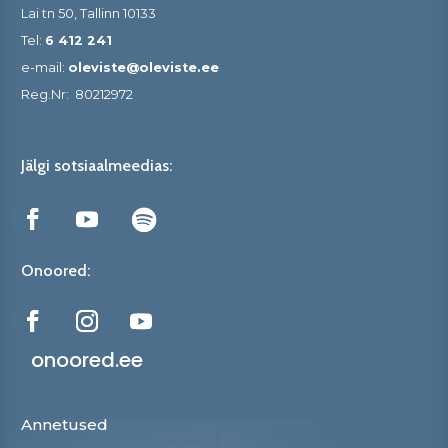
Lai tn 50, Tallinn 10133
Tel:
6 412 241
e-mail:
oleviste@oleviste.ee
Reg.Nr:
80212972
Jälgi sotsiaalmeedias:
Onoored:
onoored.ee
Annetused