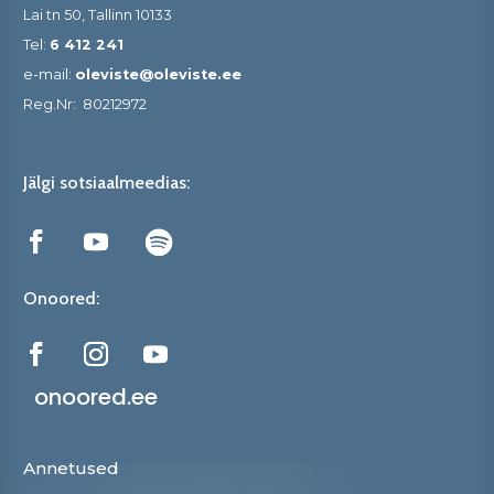
Lai tn 50, Tallinn 10133
Tel:
6 412 241
e-mail:
oleviste@oleviste.ee
Reg.Nr:
80212972
Jälgi sotsiaalmeedias:
Onoored:
onoored.ee
Annetused