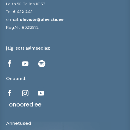
Lai tn 50, Tallinn 10133
Tel:
6 412 241
e-mail:
oleviste@oleviste.ee
Reg.Nr:
80212972
Jälgi sotsiaalmeedias:
Onoored:
onoored.ee
Annetused