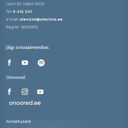
Lai tn 50, Tallinn 10133
Tel:
6 412 241
e-mail:
oleviste@oleviste.ee
Reg.Nr:
80212972
Jälgi sotsiaalmeedias:
Onoored:
onoored.ee
Annetused