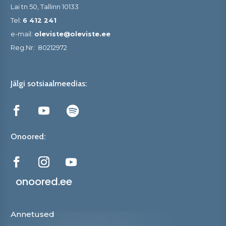
Lai tn 50, Tallinn 10133
Tel:
6 412 241
e-mail:
oleviste@oleviste.ee
Reg.Nr:
80212972
Jälgi sotsiaalmeedias:
Onoored:
onoored.ee
Annetused