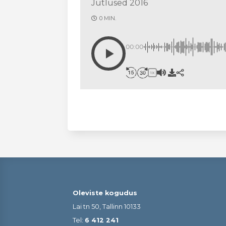
Jutlused 2016
0 MIN.
00:00
1X
Oleviste kogudus
Lai tn 50, Tallinn 10133
Tel:
6 412 241