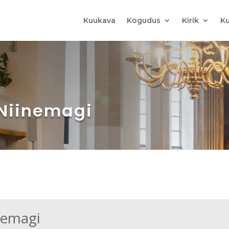
Kuukava
Kogudus
Kirik
Ku
 Niinemagi
nemagi