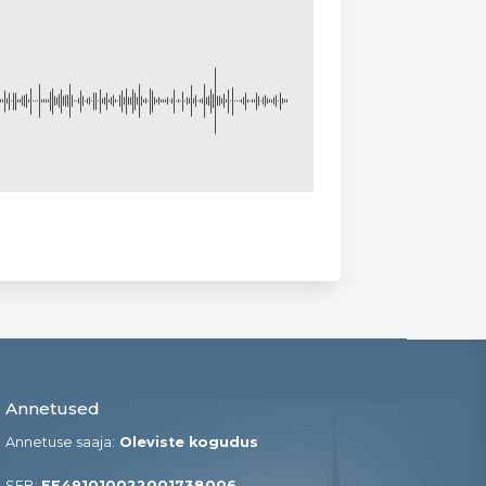
Annetused
Annetuse saaja:
Oleviste kogudus
SEB:
EE491010022001738006