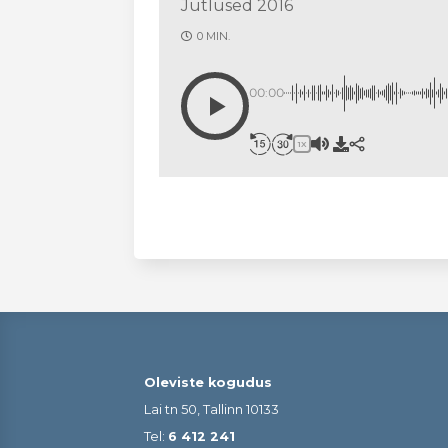
Jutlused 2016
0 MIN.
00:00
1X
Oleviste kogudus
Lai tn 50, Tallinn 10133
Tel:
6 412 241